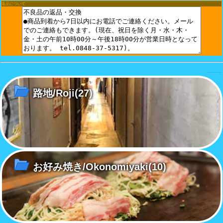
返品について
CMS/es primocart4 V14.0.0 a0627 primitive moire
路地/Roji
(27)
お好み焼き/Okonomiyaki
(10)