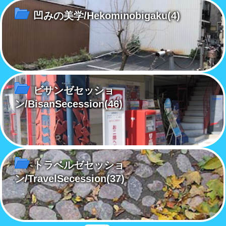
凹みの美学/Hekominobigaku
(4)
ビサンゼセッショ
ン/BisanSecession
(46)
トラベルゼセッショ
ン/TravelSecession
(37)