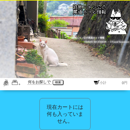
路地ニャン公の尾道ホット情報
©BISAN SECESSION
・
©Travel Secession
検索
円
現在カートには
何も入っていま
せん。