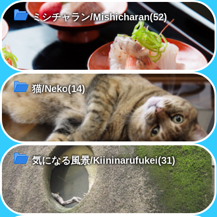
ミシチャラン/Mishicharan
(52)
猫/Neko
(14)
気になる風景/Kiininarufukei
(31)