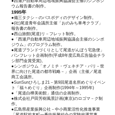
●西瀬戸自動車周辺地域振興協議会主催のシンポジ
ウム報告書の制作。
1995年
●備三タクシ－のバスボディのデザイン制作。
●(社)尾道青年会議所主催「おのみち車考クラブ」
報告書の制作。
●西山旅館(尾道)リ－フレット制作。
●「西瀬戸自動車周辺地域振興協議会主催のシンポ
ジウム」のプログラム制作。
●尾道ブランドづくりとして尾道がんぼう宅急便」
パンフレット企画制作(平成8年度広島広告協会チラ
シ部門金賞受賞)。
●シンポジウム「オノミチ・ヴェネチア・パリ－世
界に向けた尾道の都市戦略－」企画（主催／尾道
商工会議所。
●SunSunひろしま21－第9回尾道名所めぐりイベン
ト「福々めぐり」企画制作(1994年～1995年)
●「尾道白樺美術館」通信の企画制作。
●株式会社戸田芳樹風景計画(東京)のロゴマ－ク制
作。
●広島県産業振興公社－中小商業活性化推進事業
「尾道駅前本町一番街振興組合の実験的運営事