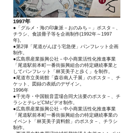
1997年
●「グルメ・海の印象派－おのみち－」ポスタ－、
チラシ、食談冊子等を企画制作(1992年～1997
年)。
●第2弾「尾道がんぼう宅急便」パンフレット企画
制作。
●広島県産業振興公社－中小商業活性化推進事業
「尾道駅前本町一番街振興組合の特定継続事業と
してパンフレット「林芙美子と歩く」を制作。
●尾道市立美術館「森谷南人子展」のポスタ－、チ
ケット、図録の表紙のデザイン。
1996年
●千光寺・中国観音霊場合同大法要のポスタ－、チ
ラシとテレビCMビデオ制作。
●広島県産業振興公社－中小商業活性化推進事業
「尾道駅前本町一番街振興組合の特定継続事業の
イベント「林芙美子資料館」のポスタ－、チラシ
制作。