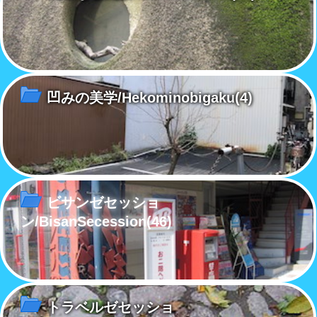
凹みの美学/Hekominobigaku
(4)
ビサンゼセッショ
ン/BisanSecession
(46)
トラベルゼセッショ