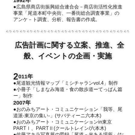
1992年
●広島県商店街振興組合連合会－商店街活性化推進
事業「尾道本町中央街、一番街総合調査事業」の
アンケ－ト調査、分析、報告書の作成。
広告計画に関する立案、推進、全
般、イベントの企画・実施
2
011年
●尾道観光情報マップ「ミシチャランvol.4」制作
●小冊子「しまなみ海道・食の散歩道ーてっぱん篇
ー」制作
2007年
●おのみちアート・コミュニケーション「我等、尾
道派-東京の集い-」(サバティーニ六本木)
●おのみちアート・コミュニケーションin東京
PARTⅠ、PARTⅡ(クールトレイン/六本木)
●佐藤アキラ写真展の図録「尾道－光ある場所」(な