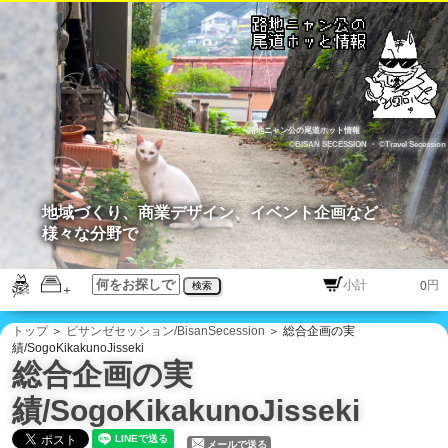
路地ニャン公の尾道ホット情報
©BISAN SECESSION
・
©Travel Secession
地域づくり、商業デザイン、イベント企画など
様々な分野で
円
検索
トップ
＞
ビサンゼセッション/BisanSecession
＞ 総合企画の実
績/SogoKikakunoJisseki
総合企画の実
績/SogoKikakunoJisseki
メールで送る