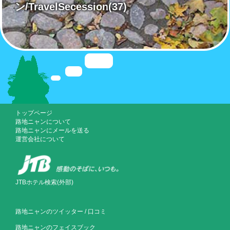
ン/TravelSecession
(37)
トップページ
路地ニャンについて
路地ニャンにメールを送る
運営会社について
JTBホテル検索(外部)
路地ニャンのツイッター
/
口コミ
路地ニャンのフェイスブック