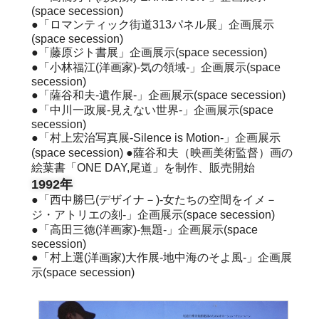
(space secession)
●「ロマンティック街道313パネル展」企画展示
(space secession)
●「藤原ジト書展」企画展示(space secession)
●「小林福江(洋画家)-気の領域-」企画展示(space
secession)
●「薩谷和夫-遺作展-」企画展示(space secession)
●「中川一政展-見えない世界-」企画展示(space
secession)
●「村上宏治写真展-Silence is Motion-」企画展示
(space secession) ●薩谷和夫（映画美術監督）画の
絵葉書「ONE DAY,尾道」を制作、販売開始
1992年
●「西中勝巳(デザイナ－)-女たちの空間をイメ－
ジ・アトリエの刻-」企画展示(space secession)
●「高田三徳(洋画家)-無題-」企画展示(space
secession)
●「村上選(洋画家)大作展-地中海のそよ風-」企画展
示(space secession)