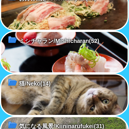
ミシチャラン/Mishicharan
(52)
猫/Neko
(14)
気になる風景/Kiininarufukei
(31)