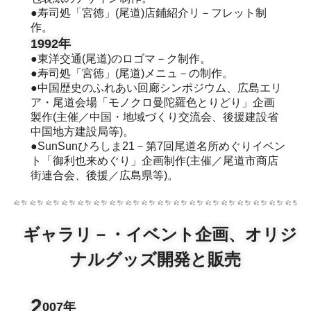
●寿司処「宮徳」(尾道)店鋪紹介リ－フレット制
作。
1992年
●東洋交通(尾道)のロゴマ－ク制作。
●寿司処「宮徳」(尾道)メニュ－の制作。
●中国歴史のふれあい回廊シンポジウム、広島エリ
ア・尾道会場「モノクロ曼陀羅色とりどり」企画
製作(主催／中国・地域づくり交流会、後援建設省
中国地方建設局等)。
●SunSunひろしま21－第7回尾道名所めぐりイベン
ト「御利也来めぐり」企画制作(主催／尾道市商店
街連合会、後援／広島県等)。
ギャラリ－・イベント企画、オリジ
ナルグッズ開発と販売
2
007年