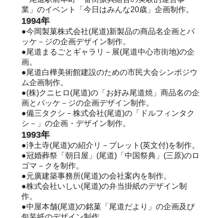
業」のイベント「今日はみんな20歳」企画制作。
1994年
●今岡製菓株式会社(尾道)新製品の商品名企画とパ
ッケ－ジの企画デザイン制作。
●尾道まるごとギャラリ－展(尾道中心市街地)の企
画。
●尾道白樺美術館建設のための市民大会シンポジウ
ム企画制作。
●(株)クニヒロ(尾道)の「お好み尾道焼」商品名の企
画とパッケ－ジの企画デザイン制作。
●備三タクシ－株式会社(尾道)の「ドルフィンタク
シ－」の企画・デザイン制作。
1993年
●浄土寺(尾道)の紹介リ－プレット(英文付)を制作。
●冠婚葬祭「朝日屋」(尾道)「中国祭典」(三原)のロ
ゴマ－クを制作。
●元廣建築事務所(尾道)の会社案内を制作。
●株式会社いしい(尾道)の弁当掛紙のデザイン制
作。
●中屋本舗(尾道)の銘菓「尾道だより」の企画及び
包装紙のデザイン制作。