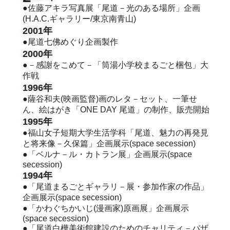
●佐藤アキラ写真展「尾道－光のある場所」企画
(H.A.C.ギャラリー/東京南青山)
2001年
●尾道七佛めぐり企画製作
2000年
●－感謝をこめて－「筒湯小学校まるごと梱包」大
作戦
1996年
●薩谷和夫(映画監督)画のレタ－セット、一筆せ
ん、絵はがき「ONE DAY 尾道」の制作、販売開始
1995年
●福山女子短期大学生活学科「尾道、魅力の再発見
と将来像－久保篇」企画展示(space secession)
●「ベルナ－ル・カトラン展」企画展示(space
secession)
1994年
●「尾道まるごとギャラリ－展・参加作家の作品」
企画展示(space secession)
●「かわぐちかいじ(漫画家)原画展」企画展示
(space secession)
●「尾道白樺美術館建設のためのチャリティ－バザ