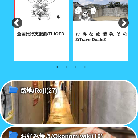
く表
全国旅行支援割/TLIOTD
お得な旅情報その
rcial
2/TravelDeals2
内
知っておきたい全国旅行支援割
知っておきたいお得な旅情報を
総
の最新情報を掲載いたします。
掲載いたします。
営
広
路地/Roji
(27)
お好み焼き/Okonomiyaki
(10)