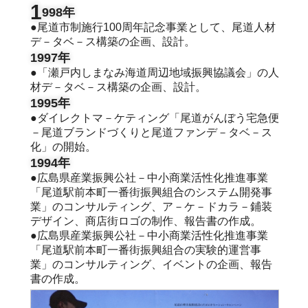
1
998年
●尾道市制施行100周年記念事業として、尾道人材
デ－タベ－ス構築の企画、設計。
1997年
●「瀬戸内しまなみ海道周辺地域振興協議会」の人
材デ－タベ－ス構築の企画、設計。
1995年
●ダイレクトマ－ケティング「尾道がんぼう宅急便
－尾道ブランドづくりと尾道ファンデ－タベ－ス
化」の開始。
1994年
●広島県産業振興公社－中小商業活性化推進事業
「尾道駅前本町一番街振興組合のシステム開発事
業」のコンサルティング、ア－ケ－ドカラ－鋪装
デザイン、商店街ロゴの制作、報告書の作成。
●広島県産業振興公社－中小商業活性化推進事業
「尾道駅前本町一番街振興組合の実験的運営事
業」のコンサルティング、イベントの企画、報告
書の作成。