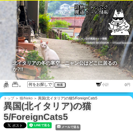
路地ニャン公の尾道ホット情報
©BISAN SECESSION
・
©Travel Secession
北イタリアの冬の寒空、ニャン公はどこに居るの
か?!!
円
検索
トップ
＞
猫/Neko
＞ 異国(北イタリア)の猫5/ForeignCats5
異国(北イタリア)の猫
5/ForeignCats5
メールで送る