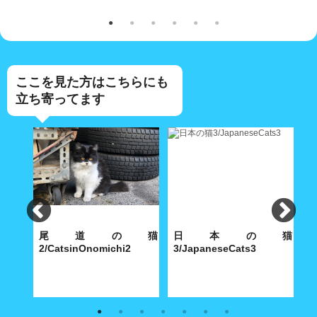
ここを見た方はこちらにも
立ち寄ってます
坂の
尾道の猫
日本の猫
2/CatsinOnomichi2
3/JapaneseCats3
1
蓮華
尾道町を歩けば猫に当たるわけ
島根県大森町にある群言堂、そ
尾