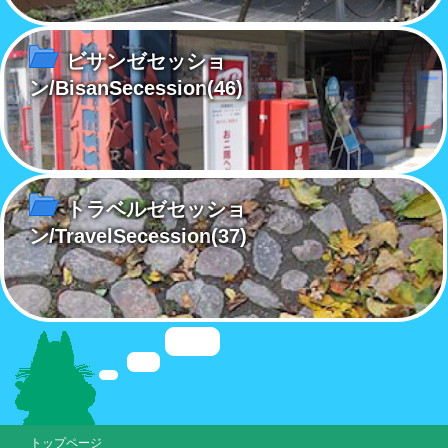
ビサンゼセッショ
ン/BisanSecession
(46)
トラベルゼセッショ
ン/TravelSecession
(37)
トップページ