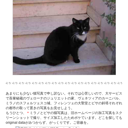
あまりにも少ない猫写真で申し訳ない。それでは心苦しいので、大サービス
で吾輩秘蔵のヴェローナのジュリエットの家、ヴェネツィアのカーニバル、
ミラノのスフォルツェスコ城、フィレンツェの大聖堂とピサの斜塔それぞれ
の都市の取って置きの写真をお見せしよう。
もうひとつ、
＊
ミラノとピサの猫写真は、旧ホームページの加工写真をスク
リーンショットで撮り、サイズ加工したためボケています。どこを探しても
original dataがみつからず、がっくりです。ご容赦を。