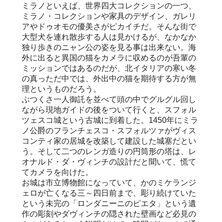
ミラノといえば、世界四大コレクションの一つ、
ミラノ・コレクションや家具のデザイン、ガレリ
アやドゥオモの優美さがピカイチだ。そんな街で
大型犬を連れ散歩する人は見かけるが、なかなか
独り歩きのニャン公の姿を見る事は出来ない。海
外に出ると異国の猫をカメラに収めるのが吾輩の
ミッションではあるのだが、北イタリアの寒い冬
の真っただ中では、外出中の猫を期待する方が無
理というものだろう。
ぶつくさ一人御託を並べて頭の中でグルグル回し
ながら現地ガイドの後をついて行くと、スフォル
ツェスコ城という古城に到着した。1450年にミラ
ノ公爵のフランチェスコ・スフォルツァがヴィス
コンティ家の居城を改築して建設した城塞だとい
う。そして二つのレンガ造りの円筒形の塔は、レ
オナルド・ダ・ヴィンチの設計だと聞いて、慌て
てカメラを向けた。
お城は市立博物館になっていて、かのミケランジ
ェロが亡くなる三～四日前まで、彫り続けていた
という未完の「ロンダニーニのピエタ」という遺
作の彫刻やダヴィンチの隠された壁画など必見の