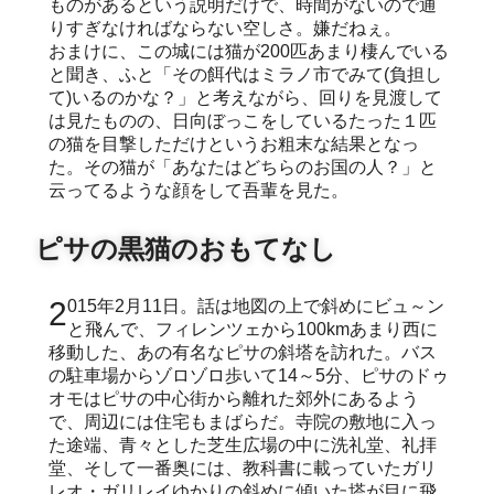
ものがあるという説明だけで、時間がないので通
りすぎなければならない空しさ。嫌だねぇ。
おまけに、この城には猫が200匹あまり棲んでいる
と聞き、ふと「その餌代はミラノ市でみて(負担し
て)いるのかな？」と考えながら、回りを見渡して
は見たものの、日向ぼっこをしているたった１匹
の猫を目撃しただけというお粗末な結果となっ
た。その猫が「あなたはどちらのお国の人？」と
云ってるような顔をして吾輩を見た。
ピサの黒猫のおもてなし
2015年2月11日。話は地図の上で斜めにビュ～ン
と飛んで、フィレンツェから100kmあまり西に
移動した、あの有名なピサの斜塔を訪れた。バス
の駐車場からゾロゾロ歩いて14～5分、ピサのドゥ
オモはピサの中心街から離れた郊外にあるよう
で、周辺には住宅もまばらだ。寺院の敷地に入っ
た途端、青々とした芝生広場の中に洗礼堂、礼拝
堂、そして一番奥には、教科書に載っていたガリ
レオ・ガリレイゆかりの斜めに傾いた塔が目に飛