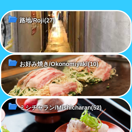
お屋敷
ではないが、路地には実に個性
のショウーウインドウには存在
で
的な柄の猫が……
感のある猫が居た。
的
路地/Roji
(27)
お好み焼き/Okonomiyaki
(10)
ミシチャラン/Mishicharan
(52)