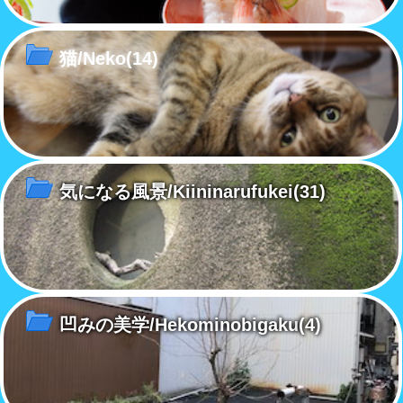
猫/Neko
(14)
気になる風景/Kiininarufukei
(31)
凹みの美学/Hekominobigaku
(4)