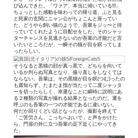
び込んできた。「ワァア、本当に傾いている!!!」
ちょっとした感動を味わっての帰り道、ふと見る
と民家の玄関にニャン公がちょこんと座ってい
た。どうやら飼い猫のようで、吾輩をジッ〜と待
っていてくれたように目配せをした。そのシャッ
ターチャンスを見逃さないのが吾輩の才能だと言
いたいところだが、一瞬その猫が目を瞑ってしま
ったらしい。
そうなると黒猫の顔が真っ黒で、どちらを向いて
いるか判らぬ写真となり、撮り直しをしなくては
ならない。吾輩は、その黒猫が目を瞑(つむ)ったの
も露知らず、たまたま指が当たって二度シャッタ
ーを切ったらしく、幸運なことに瞬時に説明にあ
る２種類の写真が撮れる結果となったのだ。運を
呼ぶのも吾輩の一つの才能であるに違いない。
何だか回りくどい話となったが、撮影を終えて
「ご苦労さん、こっちへおいで」と声をかけた
ら、門扉の外に立つ吾輩の足下近くにやってき
た。