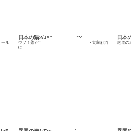
日本の猫2/JapaneseCats2
日本の猫
ィール
ウソ！鷽だろう、この猫ったら、という太宰府猫
尾道の
は