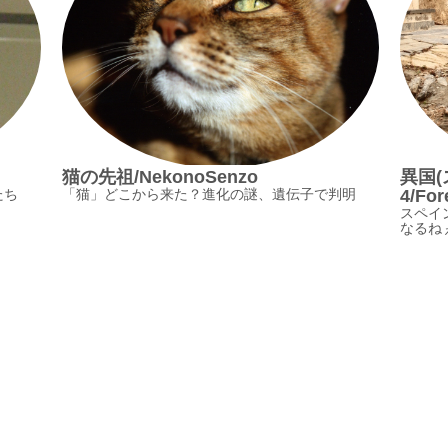
猫の先祖/NekonoSenzo
異国
たち
「猫」どこから来た？進化の謎、遺伝子で判明
4/For
スペイ
なるねぇ