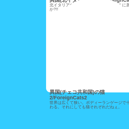
異国(北イタリア)の猫5/ForeignCa
北イタリアの冬の寒空、ニャン公はどこに
か?!!
異国(チェコ共和国)の猫
2/ForeignCats2
世界は広くて狭い。ボディーランゲージで
わる。それにしても猫それぞれだねぇ。