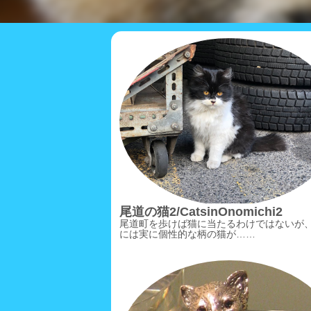
尾道の猫2/CatsinOnomichi2
尾道町を歩けば猫に当たるわけではないが
には実に個性的な柄の猫が……