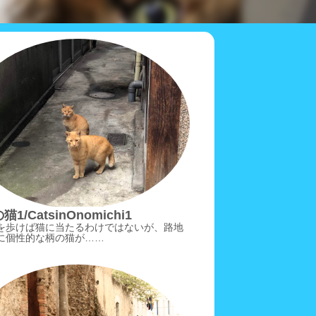
1/CatsinOnomichi1
を歩けば猫に当たるわけではないが、路地
に個性的な柄の猫が……