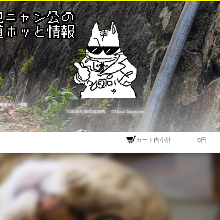
尾道ホット情報
©BISAN SECESSION
・
©Travel Secession
カート内小計
円