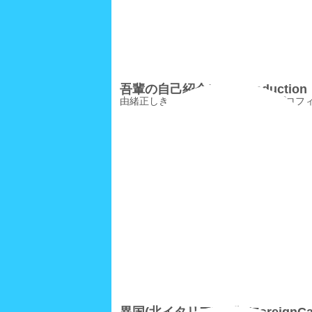
吾輩の自己紹介/SelfIntroduction
由緒正しき、吾輩・路地ニャン公のプロフ