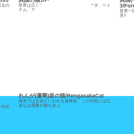
ts5
異国の猫1/ForeignCats1
異国
居るの
世界は広くて狭い。紹介するのは、カナダ、ベト
3/For
ナム、タイとタヒチの猫
世界一
見!!
れんが(蓮華)坂の猫/RengasakaCat
尾道では古道といわれる蓮華坂、この付近には立
派なお屋敷が建ち並ぶ
十分伝