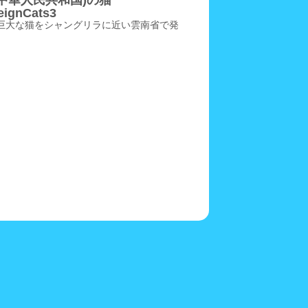
(中華人民共和国)の猫
eignCats3
巨大な猫をシャングリラに近い雲南省で発