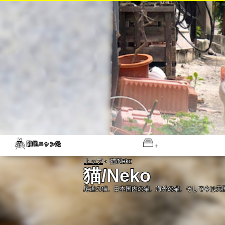
トップ
＞ 猫/Neko
猫/Neko
尾道の猫、日本国内の猫、海外の猫、そして今は天