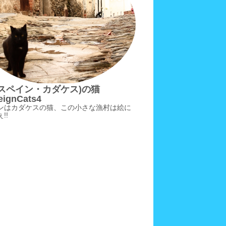
(スペイン・カダケス)の猫
eignCats4
ンはカダケスの猫、この小さな漁村は絵に
!!