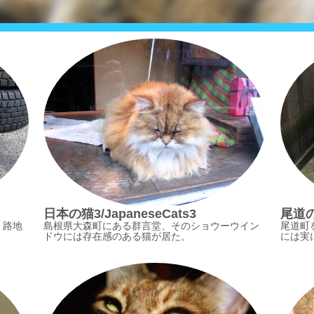
日本の猫3/JapaneseCats3
尾道の猫
、路地
島根県大森町にある群言堂、そのショウーウイン
尾道町
ドウには存在感のある猫が居た。
には実