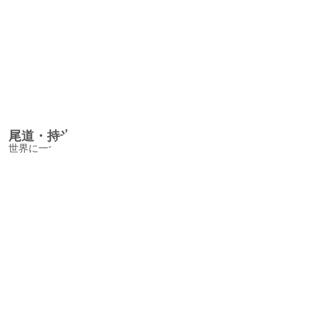
尾道・持光寺のにぎり仏/Nigiribotoke
世界に一つしかない貴方自身の「にぎり仏」の誕生まで。