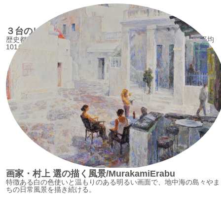
３台のピアノの尾道物語/ ThreePianos
歴史都市・尾道にふさわしい3台のピアノは、2020 年の今年で平均
101歳を超えた！
画家・村上 選の描く風景/MurakamiErabu
特徴ある白の色使いと温もりのある明るい画面で、地中海の島々やま
ちの日常風景を描き続ける。