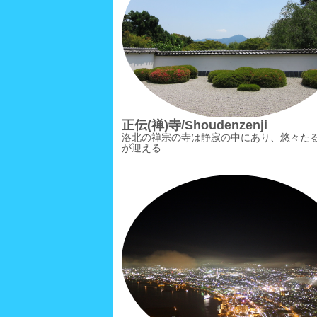
正伝(禅)寺/Shoudenzenji
洛北の禅宗の寺は静寂の中にあり、悠々た
が迎える