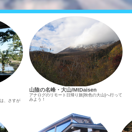
山陰の名峰・大山/MtDaisen
アナログのリモート日帰り旅[秋色の大山]へ行って
みよう！
は、さすが