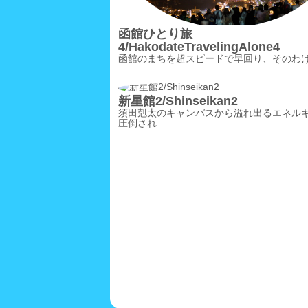
函館ひとり旅
4/HakodateTravelingAlone4
函館のまちを超スピードで早回り、そのわ
新星館2/Shinseikan2
須田剋太のキャンバスから溢れ出るエネル
圧倒され