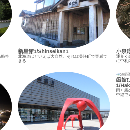
新星館1/Shinseikan1
小泉淳
る時空
北海道はといえば大自然、それは美瑛町で実感で
運良く
きる
に中札
函館
1/Hak
雨と霧
中継で