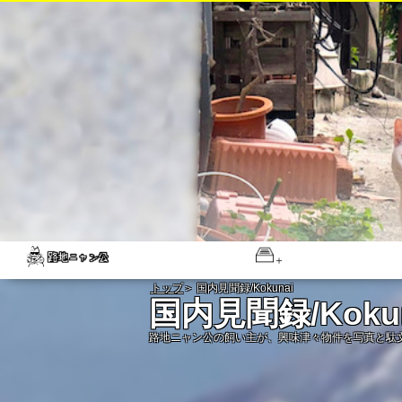
トップ
＞ 国内見聞録/Kokunai
国内見聞録/Kokun
路地ニャン公の飼い主が、興味津々物件を写真と駄