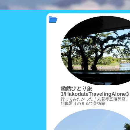
函館ひとり旅
3/HakodateTravelingAlone3
行ってみたかった「六花亭五稜郭店」
想像通りのまるで美術館