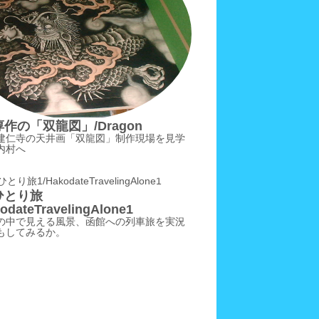
作の「双龍図」/Dragon
建仁寺の天井画「双龍図」制作現場を見学
内村へ
ひとり旅
odateTravelingAlone1
の中で見える風景、函館への列車旅を実況
もしてみるか。