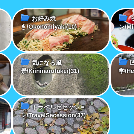
お好み焼
き/Okonomiyaki
(10)
ン/Mi
気になる風
景/Kiininarufukei
(31)
学/He
トラベルゼセッショ
ン/TravelSecession
(37)