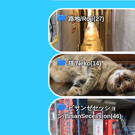
路地/Roji
(27)
猫/Neko
(14)
ビサンゼセッショ
ン/BisanSecession
(46)