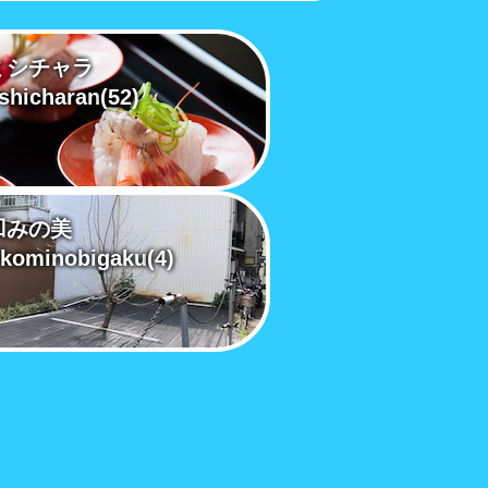
ミシチャラ
shicharan
(52)
凹みの美
kominobigaku
(4)