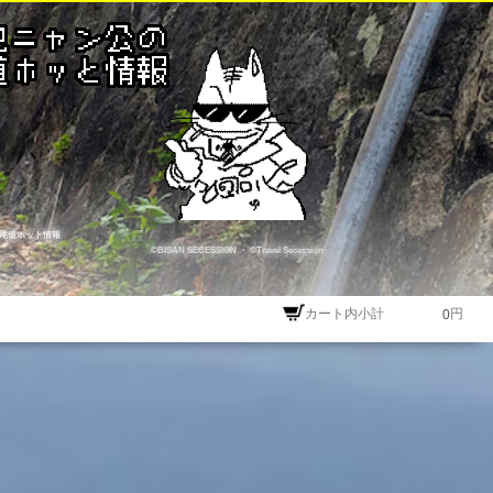
尾道ホット情報
©BISAN SECESSION
・
©Travel Secession
カート内小計
円