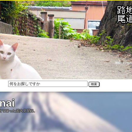
路地ニャン公の
検索
ai
文で綴った国内見聞録。