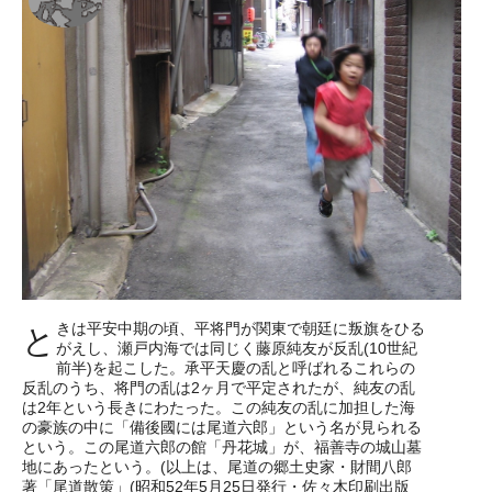
きは平安中期の頃、平将門が関東で朝廷に叛旗をひる
と
がえし、瀬戸内海では同じく藤原純友が反乱(10世紀
前半)を起こした。承平天慶の乱と呼ばれるこれらの
反乱のうち、将門の乱は2ヶ月で平定されたが、純友の乱
は2年という長きにわたった。この純友の乱に加担した海
の豪族の中に「備後國には尾道六郎」という名が見られる
という。この尾道六郎の館「丹花城」が、福善寺の城山墓
地にあったという。(以上は、尾道の郷土史家・財間八郎
著「尾道散策」(昭和52年5月25日発行・佐々木印刷出版