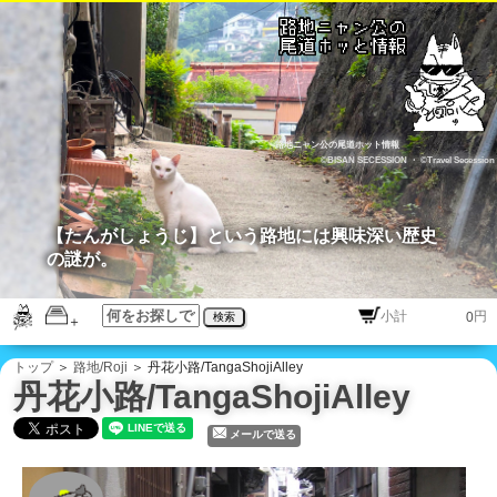
路地ニャン公の尾道ホット情報
©BISAN SECESSION
・
©Travel Secession
【たんがしょうじ】という路地には興味深い歴史
の謎が。
円
検索
トップ
＞
路地/Roji
＞ 丹花小路/TangaShojiAlley
丹花小路/TangaShojiAlley
メールで送る