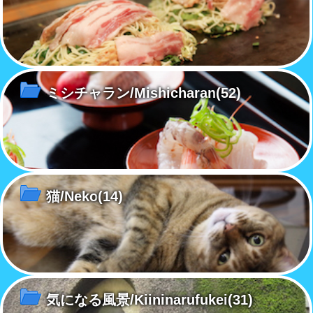
ミシチャラン/Mishicharan
(52)
猫/Neko
(14)
気になる風景/Kiininarufukei
(31)