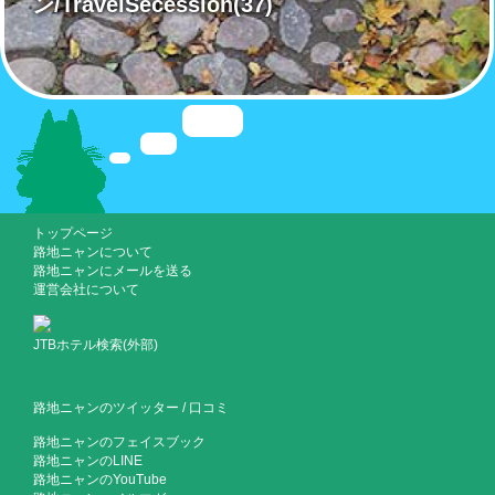
ン/TravelSecession
(37)
トップページ
路地ニャンについて
路地ニャンにメールを送る
運営会社について
JTBホテル検索(外部)
路地ニャンのツイッター
/
口コミ
路地ニャンのフェイスブック
路地ニャンのLINE
路地ニャンのYouTube