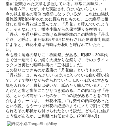
部)に記載された文章を参照している。非常に興味深い
「尾道六郎」だが、未だ実証されてはいないらしい...。）
今の城山墓地の南側は絶壁になっているが、これは山陽鉄
道施設(明治24年)のために掘られたものだ。この絶壁に相
対した所を丹花城に因んでか、「丹花」と呼んでいたよう
だ。そんなわけで、橋本小路から久保本通りを横切り、
「丹花」を通り長江に抜ける最短距離のこの路地を「丹花
小路」と呼ぶ。また昭和6年6月に発行された尾道市街圖誌
によると、丹花小路は当時は丹花町と呼ばれていたらし
い。
今も続く尾道の祭りに「祇園祭」がある。昭和2～30年代
までは一週間くらい続く大掛かりな祭りで、そのクライマ
ックスは勇壮な喧嘩神輿の「三体廻し」だ。
この祭りにつきものが露店の「丹花飴」というものだ。
「丹花飴」は、もろぶたいっぱいに入っている白い硬い飴
で、ノミで割りながら売られていた。口いっぱいに大きな
塊を入れると、最初は硬いが、舐めたり噛んでいると、だ
んだんと歯と歯茎にこびりつき始める。この飴になぜ「丹
花」という名前がついたのか、二つの説があることをご紹
介しよう。一つは、「丹花小路」には数件の飴屋があった
という説、もう一つは丹花の絶壁のようにノミで割って売
られるその形状から付けられたという説だ。どちらに信ぴ
ょう性があるか、ご判断はお任せする。(2006年4月)