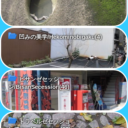
凹みの美学/Hekominobigaku
(4)
ビサンゼセッショ
ン/BisanSecession
(46)
トラベルゼセッショ