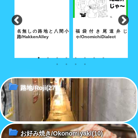
lley
名無しの路地と八間小
福袋付き尾道弁じ
路/HakkenAlley
ゃ/OnomichiDialect
路
な商店
奥深い路地の真ん中に大きな空
経済合理性が優先する現代社会
こ
間がポッカリと。
で「方言」も「路地」と同じ運
あ
命をたどるのか……
路地/Roji
(27)
お好み焼き/Okonomiyaki
(10)