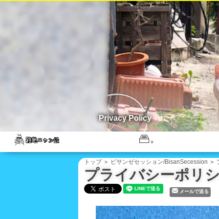
Privacy Policy
トップ
＞
ビサンゼセッション/BisanSecession
＞ 
プライバシーポリシー/P
メールで送る