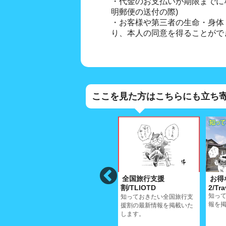
・代金のお支払いが期限までに
明郵便の送付の際)
・お客様や第三者の生命・身体
り、本人の同意を得ることがで
ここを見た方はこちらにも立ち
リシ
特定商取法に基づく表
全国旅行支援
お得
y
示/Specified
割/TLIOTD
2/Tr
知っ
Commercial
知っておきたい全国旅行支
Procurement Law
報を
援割の最新情報を掲載いた
Specified Commercial
します。
Procurement Law