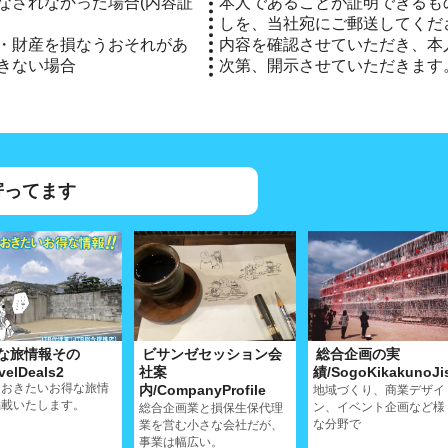
なされなかった場合(内容証
本人であることが証明できるもの
しを、当社宛にご郵送してくだ
・財産を損なうおそれがあ
内容を確認させていただき、本
きない場合
次第、開示させていただきます
寄ってます
な旅情報その
ビサンゼセッション会
総合企画の実
avelDeals2
社案
績/SogoKikakunoJi
ておきたいお得な旅情
内/CompanyProfile
地域づくり、商業デザイ
掲載いたします。
ン、イベント企画など様
総合企画業と損保生保代理
な分野で
業を営む小さな会社だが、
事業は幅広い。