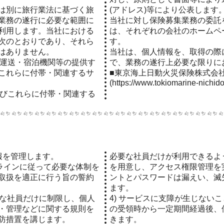
は別に旅行業法に基づく旅
(アドレス)等により公表します
業務の遂行に必要な範囲に
当社に対し保険募集業務の委託
利用します。当社における
は、それぞれの会社のホームペー
次のとおりであり、それら
す。
はありません。
当社は、個人情報を、取得の際
て運送・宿泊機関等の提供す
で、業務の遂行上必要な限りに
これらに付帯・関連するサ
■東京海上日動火災保険株式会
(https://www.tokiomarine-nichido.
よびこれらに付帯・関連する
情報を管理します。
必要な社員だけが利用できるよ
ドラインに従って必要な体制を
を用意し、アクセス権限管理を
取扱を適正に行う旨の誓約
ントとパスワードは漏えい、滅
ます。
要な社員だけに制限し、個人
4) サービスに支障が生じない
・管理などに関する規則を
の受領時から一定期間経過後、
防措置を講じます。
きます。