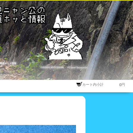
尾道ホット情報
©BISAN SECESSION
・
©Travel Secession
カート内小計
円