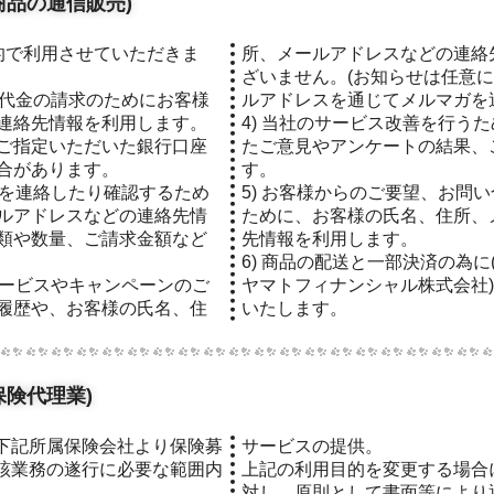
商品の通信販売)
所、メールアドレスなどの連絡
ざいません。(お知らせは任意
び代金の請求のためにお客様
ルアドレスを通じてメルマガを
連絡先情報を利用します。
4) 当社のサービス改善を行う
ご指定いただいた銀行口座
たご意見やアンケートの結果、
合があります。
す。
どを連絡したり確認するため
5) お客様からのご要望、お問
ルアドレスなどの連絡先情
ために、お客様の氏名、住所、
類や数量、ご請求金額など
先情報を利用します。
6) 商品の配送と一部決済の為
サービスやキャンペーンのご
ヤマトフィナンシャル株式会社
履歴や、お客様の氏名、住
いたします。
険代理業)
サービスの提供。
該業務の遂行に必要な範囲内
上記の利用目的を変更する場合
対し、原則として書面等により