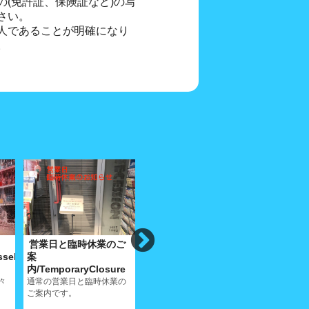
(免許証、保険証など)の写
さい。
人であることが明確になり
。
営業日と臨時休業のご
プライバシーポリシ
特定商取
sseki
案
ー/PrivacyPolicy
示/Specif
内/TemporaryClosure
Privacy Policy
Commerc
Procure
々
通常の営業日と臨時休業の
Specified 
ご案内です。
Procureme