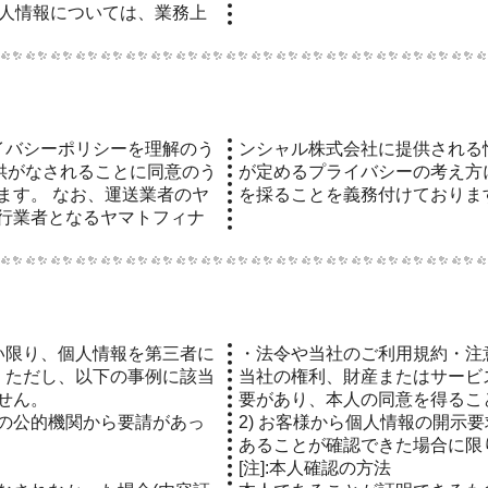
個人情報については、業務上
供がなされることに同意のう
方に従って、厳重な管理体制
ます。 なお、運送業者のヤ
を採ることを義務付けておりま
行業者となるヤマトフィナ
・法令や当社のご利用規約・注
。ただし、以下の事例に該当
当社の権利、財産またはサービ
せん。
要があり、本人の同意を得るこ
の公的機関から要請があっ
2) お客様から個人情報の開示
あることが確認できた場合に限
[注]:本人確認の方法