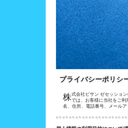
プライバシーポリシ
株式会社ビサン ゼセッション(以下、「当社」といいます)
情報(以下「個人情報」といいます)を開示していただきま
では、お客様に当社をご利
す。 当社は、個人情報保護
名、住所、電話番号、メールア