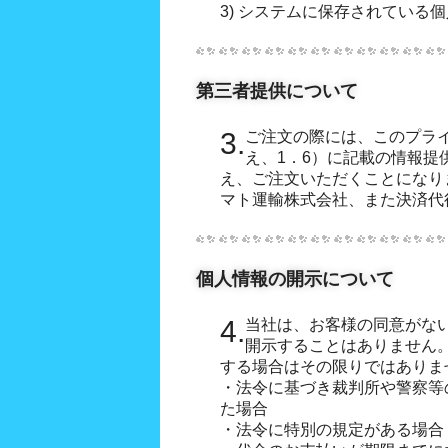
3) システムに保存されている
第三者提供について
3.ご注文の際には、このプライバシーポリシーを理解のう
ンシャル株式会社に提供される情報についてはヤマト運輸
え、1．6）に記載の情報提
が定めるプライバシーの考え
え、ご注文いただくことになり
マト運輸株式会社、また決済代
個人情報の開示について
4.当社は、お客様の同意がない限り、個人情報を第三者に
開示することはありません
する場合はその限りではありま
・法令に基づき裁判所や警察等
た場合
・法令に特別の規定がある場合