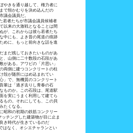
ぼやきを通り越して、権力者に
まで頬かむりを決め込んだの
市議会議員だ。
けた若者たちが市議会議員候補者
て以来の大激戦となることは間
ぬが、これからは彼ら若者たち
な中にも、よき昔の尾道の痕跡
ために、もっと前向きな話を進
だまだ残しておきたいものがあ
と、山側に二十数段の石段があ
敷がある。アワビの「片思い」
の両側に建つコンクリートの柱
け殻が随所にはめ込まれてい
心」で、無機質のコンクリート
吾輩は「過ぎ去りし青春の石
なものか。この石段は、尾道駅
面を実にうまく利用して建てら
るもの。それにしても、この貝
みたくなる。
に昭和の初期の鉄筋コンクリー
マッチングした建築物が目に止ま
良き時代が生きているのだ
ンではなく、オシエチャランとい