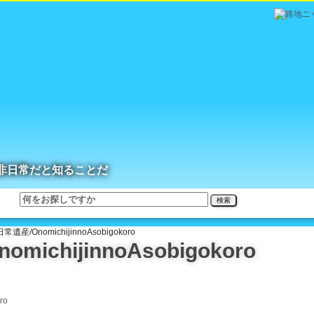
非日常だと知ることだ
検索
産/OnomichijinnoAsobigokoro
chijinnoAsobigokoro