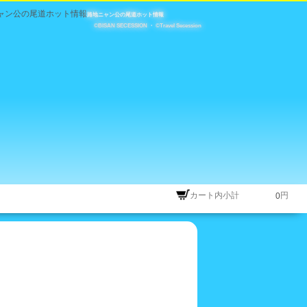
路地ニャン公の尾道ホット情報
©BISAN SECESSION
・
©Travel Secession
カート内小計
円