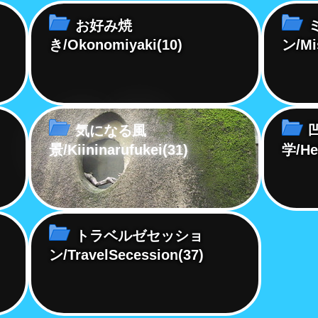
お好み焼
き/Okonomiyaki
(10)
ン/Mi
気になる風
景/Kiininarufukei
(31)
学/He
トラベルゼセッショ
ン/TravelSecession
(37)