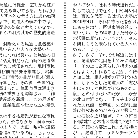
尾道には鎌倉、室町から江戸
や「ぼやき」はもう時代遅れだ。
で見る事ができる。それだけ
対して頭だけでなく、目や耳や口
う基本的な考え方に思わぬ落
は、市民を代表するはずの大勢の
まで、尾道人の頭の中では、
2019年4月、それに待ったをか
歴史の対象と考えていなかっ
に名を連ねた。尾道市議会始まっ
多くの明治以降の歴史的建造
違いない。その結果はまだ分から
の活躍に期待したいものだ。そん
、斜陽化する尾道に危機感を
を楽しもうと来られている人々の
思い込んだ人々が大勢いた。
めるとしよう。
うになれば良い」と尾道の旧
さて、さて、それでも尾道にはま
に否定的だった当時の尾道商
る。尾道駅の北口を出て左に進む
市長に就任された。亀田市長
り、その上に玄関らしき構えの屋
に尾道駅前再開発を推進し、昭和
とはよく云われることだが、石段
や江戸時代の曲がり雁木(海辺
と塀には、相思相愛のアワビの抜
解体した。その後、全国的な
る。ちょっとした尾道人の「遊び
高まった。亀田市長は遅まき
もほんのりと色気がでるものだ。
物の重要さを認識され、「雑
段」と名付けたいのだが、いかが
遺産課を新設し、この尾道町
の北口付近にあり、千光寺山の斜
、産業遺産や歴史地区の景観
れた元旅館「松翠園」の玄関に至
殻は何枚あるのだろうかと数えて
長の平谷祐宏氏が新たな市長
この石段を通り過ぎ、２〜３軒目
なった。残念ながら、前市長の
ト4階建てと木造３階建ての妙に
のようで、大正・昭和の建築
る。洋館の内部はこれまた昭和の
を進めているのは、ちょっと
が...。尾道弁でいうミシチャラ
長線上のちょっとノスタルジ
うことにしておこう。