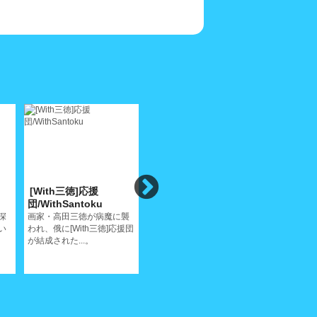
[With三徳]応援
イリーナメジューエワ
白いサテ
団/WithSantoku
ピアノリサイタ
音楽/ Mak
ル/IrinaPiano
深
画家・高田三徳が病魔に襲
サティが生
い
われ、俄に[With三徳]応援団
ールと尾道
こんな贅沢なピアノリサイ
が結成された...。
タルはちょっとないだろう
ね...。