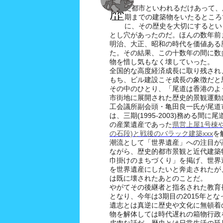
史都市といわれるだけあって、
歴
期までの建築物をいたるところ
に、その歴史を大切にするとい
とし穴があったのだ。ほんの数年前
明治、大正、昭和の時代を価値ある
た。その結果、この十数年の間に数
物を惜し気もなく壊していった。
全国的な高度経済成長に取り残され
もち、ビル建設こそ成長の象徴だと
その中のひとり、「尾道は香港のよ
市街地に展開された歴史的景観運動
工会議所副会頭・亀田良一氏が尾道
は、三期(1995-2003)務める間
の産業遺産であった
県営上屋1号棟
の石段)と戦後のバラック建築xxx
を
潮流として「世界遺産」への注目が
ながら、歴史的都市景観と近代建築
巾掛けのまちづくり」を掲げ、世界
を世界遺産にしたいと奔走されたが
は既に壊されたあとのことだ。
やがてその後継者と指名された教育
となり、今年は3期目の2015年と
遺志とは真逆に歴史や文化に無頓着
物を解体しては時代遅れの箱物行政
皮肉な話だ。歴史とは日常生活の延