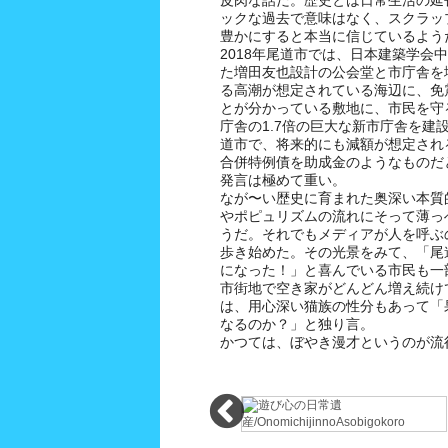
ックな過去で意味はなく、スクラッ
豊かにすると本当に信じているよう
2018年尾道市では、日本建築学会
た増田友也設計の公会堂と市庁舎を
る高潮が想定されている海辺に、免
とが分かっている敷地に、市民を守
庁舎の1.7倍の巨大な新市庁舎を建
道市で、将来的にも減額が想定され
合併特例債を助成金のようなものだ
発言は極めて重い。
なが〜い歴史に育まれた奥深い本質
やポピュリズムの流れにそって薄っ
うだ。それでもメディアが人を呼ぶ
歩き始めた。その光景をみて、「尾
になった！」と喜んでいる市民も一
市街地で空き家がどんどん増え続け
は、用心深い猫族の性分もあって「
なるのか？」と独り言。
かつては、ぼやき漫才というのが流