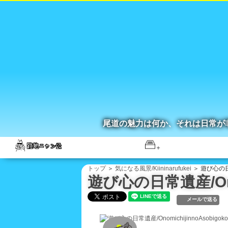
尾道の魅力は何か、それは日常が
トップ
＞
気になる風景/Kiininarufukei
＞ 遊び心の日常遺
遊び心の日常遺産/Onomi
メールで送る