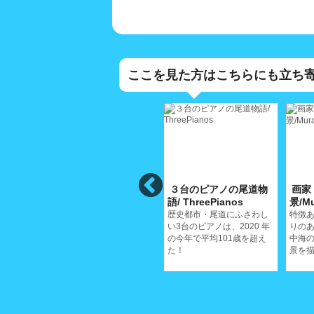
ここを見た方はこちらにも立ち
遺
西郷寺/SaigojiTemple
３台のピアノの尾道物
画家
noNichijoisan
語/ ThreePianos
景/Mu
鳴き龍天井で有名な西郷寺
に舞い散る桜の美しいさは
、深み
歴史都市・尾道にふさわし
特徴
格別だ
ていく
い3台のピアノは、2020 年
りの
の今年で平均101歳を超え
中海
た！
景を