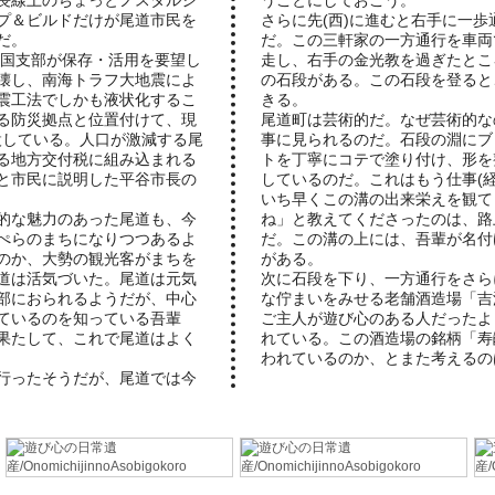
プ＆ビルドだけが尾道市民を
さらに先(西)に進むと右手に一
だ。
だ。この三軒家の一方通行を車両
中国支部が保存・活用を要望し
走し、右手の金光教を過ぎたとこ
壊し、南海トラフ大地震によ
の石段がある。この石段を登ると
震工法でしかも液状化するこ
きる。
る防災拠点と位置付けて、現
尾道町は芸術的だ。なぜ芸術的な
設している。人口が激減する尾
事に見られるのだ。石段の淵にブ
る地方交付税に組み込まれる
トを丁寧にコテで塗り付け、形を
と市民に説明した平谷市長の
しているのだ。これはもう仕事(
いち早くこの溝の出来栄えを観て
的な魅力のあった尾道も、今
ね」と教えてくださったのは、路
ぺらのまちになりつつあるよ
だ。この溝の上には、吾輩が名付
のか、大勢の観光客がまちを
がある。
道は活気づいた。尾道は元気
次に石段を下り、一方通行をさら
部におられるようだが、中心
な佇まいをみせる老舗酒造場「吉
ているのを知っている吾輩
ご主人が遊び心のある人だったよ
果たして、これで尾道はよく
れている。この酒造場の銘柄「寿
われているのか、とまた考えるの
行ったそうだが、尾道では今