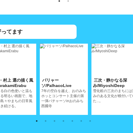
寄ってます
・村上 選の描く風
パリャー
三次・静かなる深
rakamiErabu
ソ/PalhacoLive
み/MiyoshiDeep
ある白の色使いと温も
7年の空白を越え、おのみち
雪化粧の三次のまちには
ある明るい画面で、地
ホッとコンサート主催の第
みのある文化が根付いて
の島々やまちの日常風
一弾パチャーソinおのみち
た...。
描き続ける。
西國寺