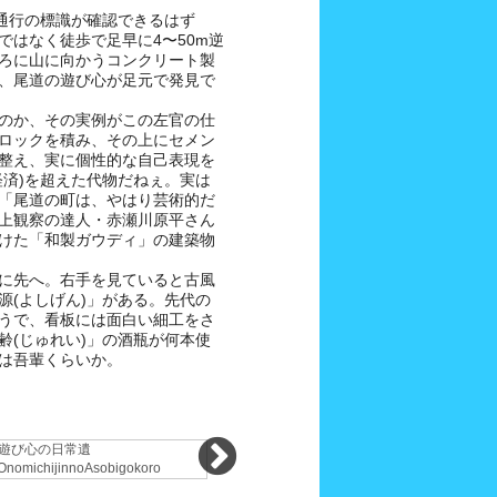
歩通行の標識が確認できるはず
ではなく徒歩で足早に4〜50m逆
ろに山に向かうコンクリート製
、尾道の遊び心が足元で発見で
のか、その実例がこの左官の仕
ロックを積み、その上にセメン
整え、実に個性的な自己表現を
経済)を超えた代物だねぇ。実は
「尾道の町は、やはり芸術的だ
上観察の達人・赤瀬川原平さん
けた「和製ガウディ」の建築物
に先へ。右手を見ていると古風
源(よしげん)」がある。先代の
うで、看板には面白い細工をさ
齢(じゅれい)」の酒瓶が何本使
は吾輩くらいか。