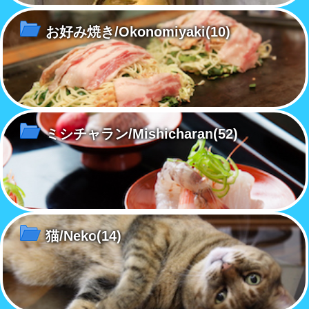
お好み焼き/Okonomiyaki
(10)
ミシチャラン/Mishicharan
(52)
猫/Neko
(14)