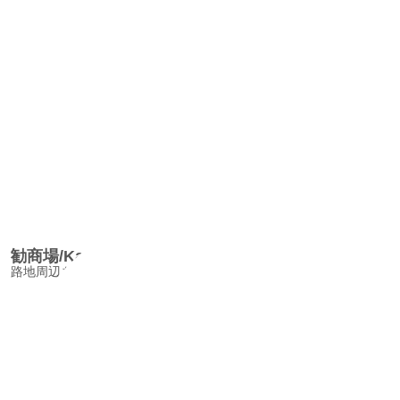
勧商場/KanshobaAlley
路地周辺を勧商場と呼んでいたが、いつの間にか