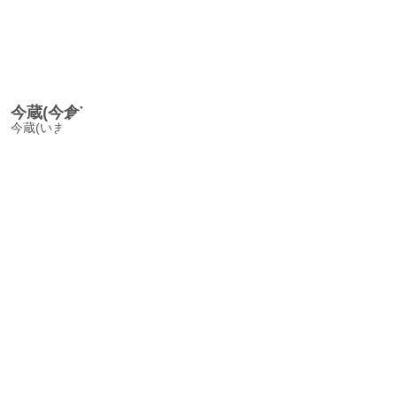
今蔵(今倉)小路/ImakuraShojiAlley
今蔵(いまくら)小路は江戸時代の豪商に因んだ細長い路地だ。