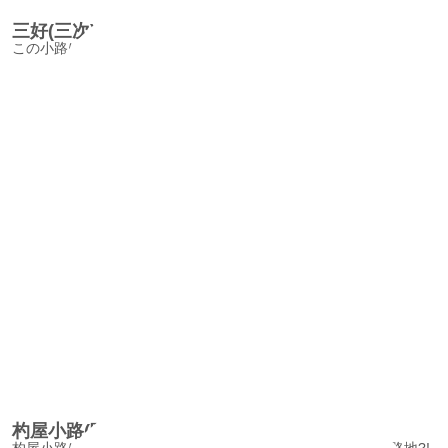
三好(三次)屋小路/MiyoshiyaShojiAlley
この小路は北と南では全く違った表情を見せる。
杓屋小路(叶え小路)/SyakuyashojiAlley
杓屋小路は別名【叶え小路】ともいわれる弘法大師ゆかりの路地?!。