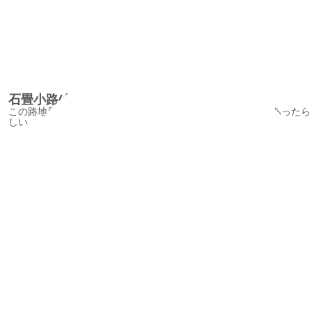
石畳小路(魚市場跡)/IshidatamiShojiAlley
この路地周辺には昔、魚市場があってそれはそれは賑やかであったら
しい