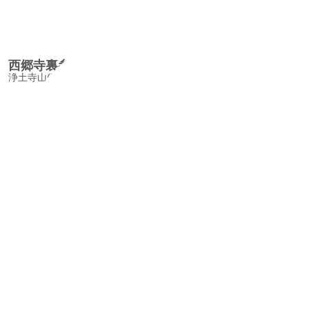
西郷寺裏参道/SaigojiUrasandoAlley
浄土寺山(瑠璃山)にも情緒豊かな坂道や石段が