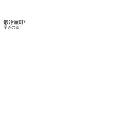
鍛冶屋町/KajiyamachiAlley
尾道の鉄産業発祥の地には、かつての鍛冶屋の名残りが