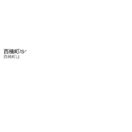
西橋町/SaikyomachiAlley
西橋町は【西京町】と書く説もあるが