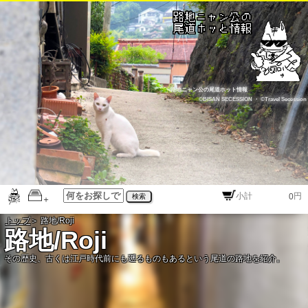
路地ニャン公の尾道ホット情報
©BISAN SECESSION
・
©Travel Secession
円
検索
トップ
＞ 路地/Roji
路地/Roji
その歴史、古くは江戸時代前にも遡るものもあるという尾道の路地を紹介。