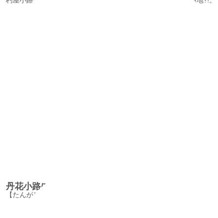
丹花小路/TangaShojiAlley
【たんがしょうじ】という路地には興味深い歴史の謎が。