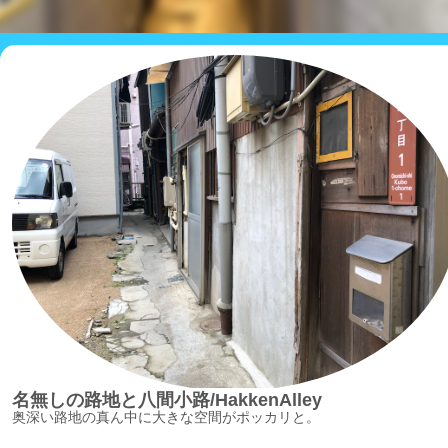
名無しの路地と八間小路/HakkenAlley
奥深い路地の真ん中に大きな空間がポッカリと。