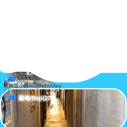
路地学/Rojigaku
(3)
荒神堂小路/KojindoAlley
人生の大部分を商う小さな商店街
路地/Roji
(27)