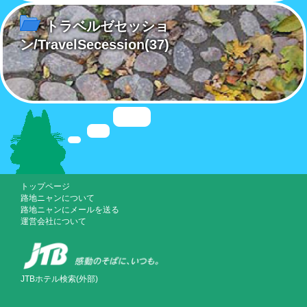
トラベルゼセッショ
ン/TravelSecession
(37)
トップページ
路地ニャンについて
路地ニャンにメールを送る
運営会社について
JTBホテル検索(外部)