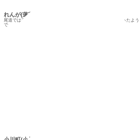
れんが(蓮華)坂/RengasakaAlley
尾道では有名な路地の一つ、レンガ坂にはいろんな名前があったよう
で
小川町(小川小路)/OgawachoAlley