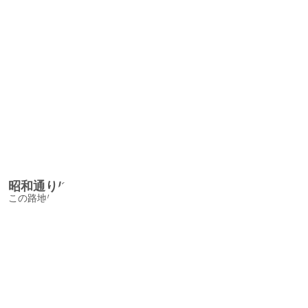
昭和通り/ShowadoriAlley
この路地は表入口と奥の角あたりの表情がこんなに違うとは