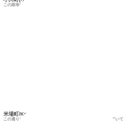
この路地はさまざまな時代の建築物が楽しめる
米場町/KomebachoStreet
この通りにはとっておきのレトロな建物がチラホラと点在していて