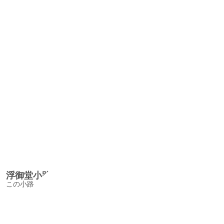
浮御堂小路/UkimidoShojiAlley
この小路、平安初期の古い参道といわれているが