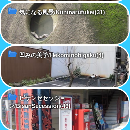
気になる風景/Kiininarufukei
(31)
凹みの美学/Hekominobigaku
(4)
ビサンゼセッショ
ン/BisanSecession
(46)