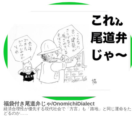
福袋付き尾道弁じゃ/OnomichiDialect
経済合理性が優先する現代社会で「方言」も「路地」と同じ運命をた
どるのか……