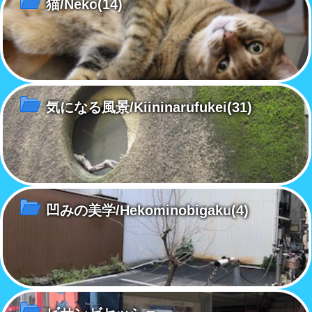
猫/Neko
(14)
気になる風景/Kiininarufukei
(31)
凹みの美学/Hekominobigaku
(4)