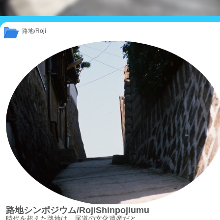
路地/Roji
路地シンポジウム/RojiShinpojiumu
時代を超えた路地は、尾道の文化遺産だと