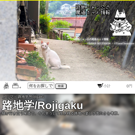
路地ニャン公の尾道ホット情報
©BISAN SECESSION
・
©Travel Secession
円
検索
トップ
＞ 路地学/Rojigaku
路地学/Rojigaku
猫が行き交う尾道で、今も辛うじて生き残る路地の楽しさ面白さを考察。