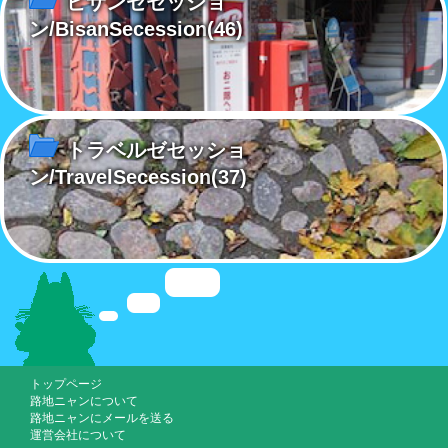
ビサンゼセッショ
ン/BisanSecession
(46)
トラベルゼセッショ
ン/TravelSecession
(37)
トップページ
路地ニャンについて
路地ニャンにメールを送る
運営会社について