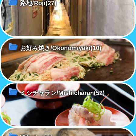
路地/Roji
(27)
お好み焼き/Okonomiyaki
(10)
ミシチャラン/Mishicharan
(52)