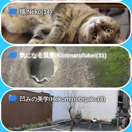
猫/Neko
(14)
気になる風景/Kiininarufukei
(31)
凹みの美学/Hekominobigaku
(4)