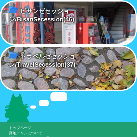
ビサンゼセッショ
ン/BisanSecession
(46)
トラベルゼセッショ
ン/TravelSecession
(37)
トップページ
路地ニャンについて