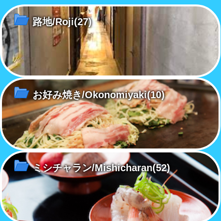
け
路地/Roji
(27)
お好み焼き/Okonomiyaki
(10)
ミシチャラン/Mishicharan
(52)