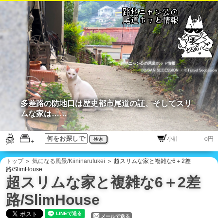
路地ニャン公の尾道ホット情報
©BISAN SECESSION
・
©Travel Secession
多差路の防地口は歴史都市尾道の証、そしてスリ
ムな家は……
円
検索
トップ
＞
気になる風景/Kiininarufukei
＞ 超スリムな家と複雑な6＋2差
路/SlimHouse
超スリムな家と複雑な6＋2差
路/SlimHouse
メールで送る