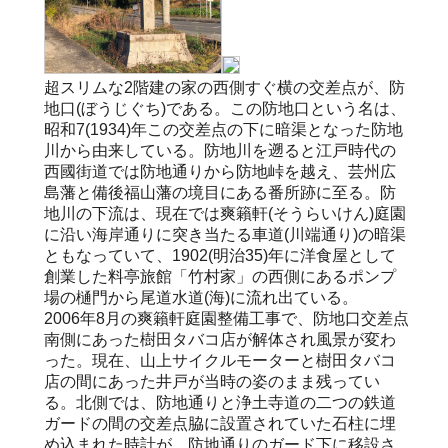
超スリムな2階建の家の西側すぐ横の交差点が、防
地口(ぼうじぐち)である。この防地口という名は、
昭和7(1934)年この交差点の下に暗渠となった防地
川から由来している。防地川を遡ると江戸時代の
西國街道では防地通りから防地峠を越え、芸州広
島藩と備後福山藩の境目にある番所跡に至る。防
地川の下流は、現在では爽籟軒(そうらいけん)庭園
に沿い海岸通りに突き当たる車道(川端通り)の暗渠
ともなっていて、1902(明治35)年に洋食屋として
創業した料亭旅館「竹村家」の西側にあるポンプ
場の樋門から尾道水道(海)に流れ出ている。
2006年8月の爽籟軒庭園整備工事で、防地口交差点
南側にあった樹田タバコ店が解体され風景が変わ
った。現在、山上サイクルモーターと樹田タバコ
店の間にあった井戸が当時の姿のまま残ってい
る。北側では、防地通りと浄土寺道の二つの鉄道
ガードの間の交差点脇に設置されていた石柱に埋
め込まれた時計が、防地通りのガード下に移設さ