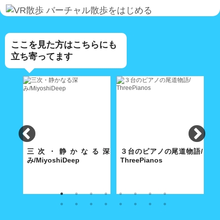
バーチャル散歩をはじめる
ここを見た方はこちらにも
立ち寄ってます
e
三次・静かなる深
３台のピアノの尾道物語/
み/MiyoshiDeep
ThreePianos
景
寺に舞
雪化粧の三次のまちには深みの
歴史都市・尾道にふさわしい3
特
別だ
ある文化が根付いていた...。
台のピアノは、2020 年の今年
あ
で平均101歳を超えた！
島