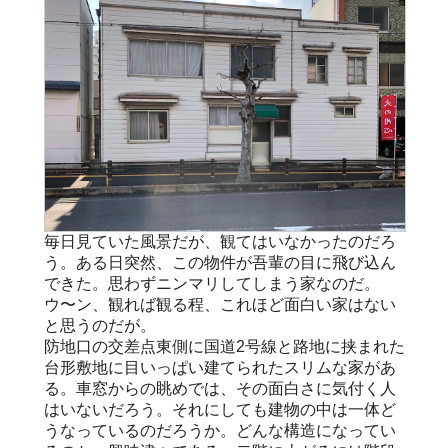
毎日見ていた風景だが、観てはいなかったのだろ
う。ある日突然、この物件が吾輩の目に飛び込ん
できた。思わずニンマリしてしまう家なのだ。
ウ〜ン、観れば観る程、これほど面白い家はない
と思うのだが。
防地口の交差点東側に国道2号線と路地に挟まれた
台形敷地に目いっぱい建てられたスリムな家があ
る。車窓からの眺めでは、その面白さに気付く人
はいないだろう。それにしても建物の中は一体ど
うなっているのだろうか。どんな構造になってい