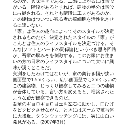
るのか、興味津々である。二階に上がるには階段
がいる。階段があるとすれば、建物の半分は階段
に占拠される。それとも階段に工夫があるのか。
この建物はついつい観る者の脳細胞を活性化させ
るに違いない。
「家」は住人の趣向によってそのスタイルが決定
されるものだが、決定されたスタイルの「家」が
こんどは住人のライフスタイルを決定づける。そ
んな[ソフトとハードの関係論]というべき思考回路
が、吾輩の脳みそを刺激する。このお家にお住ま
いの方の日常のライフスタイルについて大いに興
味が湧くところだ。
実測をしたわけではないが、家の奥行き幅が狭い
側面壁で1.5mくらい、広い側面壁でも3mくらいの
この建築物、じっくり観察してみると二つの建物
が合体している。言い方を変えると、増築された
ような跡が観察できるのだ。
吾輩のギョロギョロ目玉を左右に動かし、口ひげ
をピクピクさせながら、ときにはズームで被写体
に大接近。タウンウォッチングには、実に面白い
発見がある。(2007年3月)