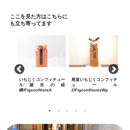
ここを見た方はこちらに
も立ち寄ってます
ーメン＆
いちじくコンフィチュー
尾道いちじくコンフィチ
尾
そば
ル誕生の経
ュール
Soba02_gift
緯/FigconfitureA
2/FigconfituresWp
1/F
「冷やし
尾道ブランドづくりで、発案
心のこもった1本の手造りお
手造
ープのマ
した特産品のいちじくを付加
のみち朝捥ぎいちじくコンフ
くコ
も絶妙の
価値のあるものに
ィチュールをお届けします。
しま