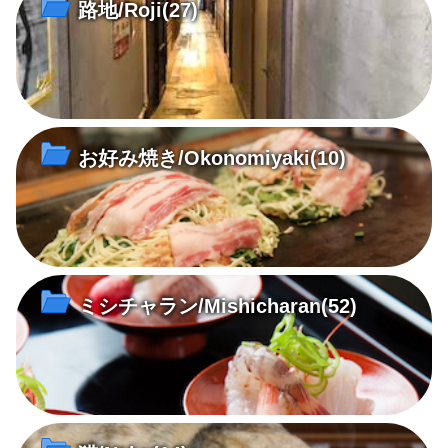
路地/Roji
(27)
お好み焼き/Okonomiyaki
(10)
ミシチャラン/Mishicharan
(52)