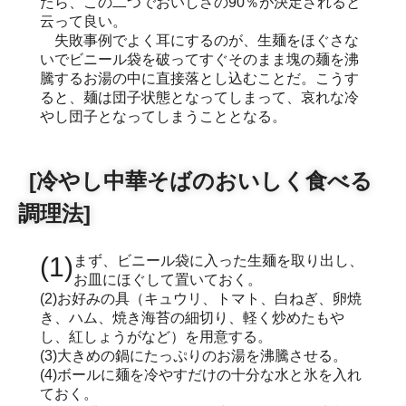
たら、この二つでおいしさの90％が決定されると
云って良い。
失敗事例でよく耳にするのが、生麺をほぐさな
いでビニール袋を破ってすぐそのまま塊の麺を沸
騰するお湯の中に直接落とし込むことだ。こうす
ると、麺は団子状態となってしまって、哀れな冷
やし団子となってしまうこととなる。
[冷やし中華そばのおいしく食べる
調理法]
(1)まず、ビニール袋に入った生麺を取り出し、
お皿にほぐして置いておく。
(2)お好みの具（キュウリ、トマト、白ねぎ、卵焼
き、ハム、焼き海苔の細切り、軽く炒めたもや
し、紅しょうがなど）を用意する。
(3)大きめの鍋にたっぷりのお湯を沸騰させる。
(4)ボールに麺を冷やすだけの十分な水と氷を入れ
ておく。