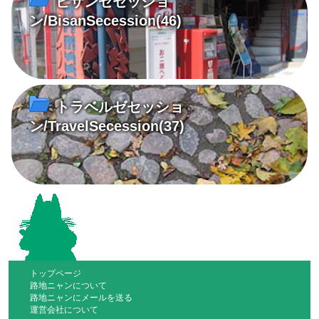
ビサンゼセッショ
ン/BisanSecession
(46)
トラベルゼセッショ
ン/TravelSecession
(37)
トップページ
路地ニャンについて
路地ニャンにメールを送る
運営会社について