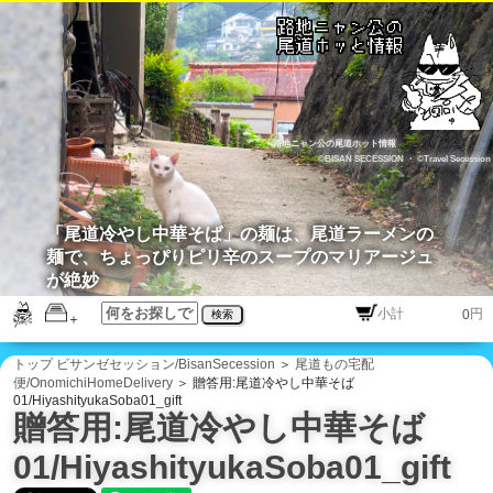
路地ニャン公の尾道ホット情報
©BISAN SECESSION
・
©Travel Secession
「尾道冷やし中華そば」の麺は、尾道ラーメンの
麺で、ちょっぴりピリ辛のスープのマリアージュ
が絶妙
円
検索
トップ
ビサンゼセッション/BisanSecession
＞
尾道もの宅配
便/OnomichiHomeDelivery
＞ 贈答用:尾道冷やし中華そば
01/HiyashityukaSoba01_gift
贈答用:尾道冷やし中華そば
01/HiyashityukaSoba01_gift