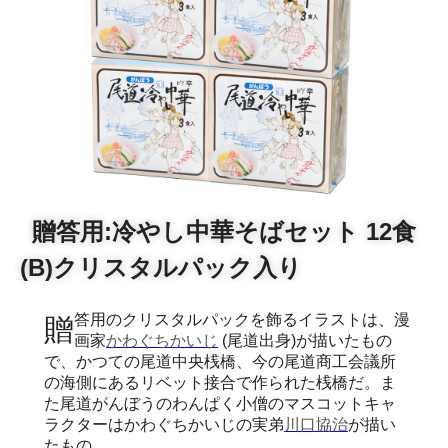
贈答用:冷やし中華そばセット 12食
(B)クリスタルパック入り
贈答用のクリスタルパックを飾るイラストは、漫
画家
かわぐちかいじ
(尾道出身)が描いたもの
で、かつての尾道中央桟橋、今の尾道商工会議所
の海側にあるリベット接合で作られた桟橋だ。ま
た尾道がんぼうのわんぱく小僧のマスコットキャ
ラクターはかわぐちかいじの実弟
川口協治
が描い
たもの。