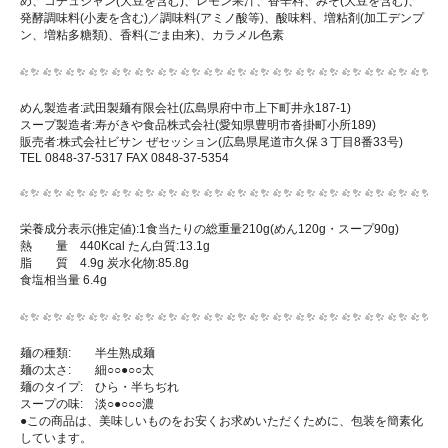
め、コチュジャン(大豆を含む)、レモン果汁、香辛料、みそ(大豆を含む)、
発酵調味料(小麦を含む)／調味料(アミノ酸等)、酸味料、増粘剤(加工デンプ
ン、増粘多糖類)、香料(ごま由来)、カラメル色素
めん製造者:武田製麺有限会社(広島県府中市上下町井永187-1)
スープ製造者:寿がきや食品株式会社(愛知県豊明市沓掛町小所189)
販売者:株式会社ビサン ぜセッション(広島県尾道市久保３丁目8番33号)
TEL 0848-37-5317 FAX 0848-37-5354
栄養成分表示(推定値):1食当たりの総重量210g(めん120g・スープ90g)
熱 量 440Kcal たん白質:13.1g
脂 質 4.9g 炭水化物:85.8g
食塩相当量 6.4g
麺の種類: 半生熟成麺
麺の太さ: 細○○●○○太
麺のタイプ: ひら・半ちぢれ
スープの味: 淡○●○○○濃
●この商品は、美味しいものをお安くお求めいただくために、包装を簡素化
しています。