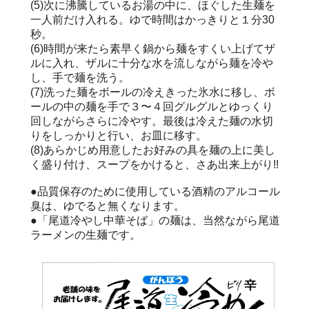
(5)次に沸騰しているお湯の中に、ほぐした生麺を
一人前だけ入れる。ゆで時間はかっきりと１分30
秒。
(6)時間が来たら素早く鍋から麺をすくい上げてザ
ルに入れ、ザルに十分な水を流しながら麺を冷や
し、手で麺を洗う。
(7)洗った麺をボールの冷えきった氷水に移し、ボ
ールの中の麺を手で３〜４回グルグルとゆっくり
回しながらさらに冷やす。最後は冷えた麺の水切
りをしっかりと行い、お皿に移す。
(8)あらかじめ用意したお好みの具を麺の上に美し
く盛り付け、スープをかけると、さあ出来上がり!!
●品質保存のために使用している酒精のアルコール
臭は、ゆでると無くなります。
●「尾道冷やし中華そば」の麺は、当然ながら尾道
ラーメンの生麺です。