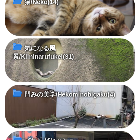
猫/Neko
(14)
気になる風
景/Kiininarufukei
(31)
凹みの美学/Hekominobigaku
(4)