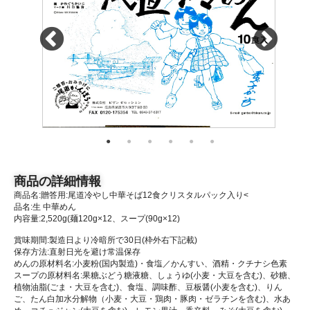
商品の詳細情報
商品名:贈答用:尾道冷やし中華そば12食クリスタルパック入り<
品名:生 中華めん
内容量:2,520g(麺120g×12、スープ(90g×12)
賞味期間:製造日より冷暗所で30日(枠外右下記載)
保存方法:直射日光を避け常温保存
めんの原材料名:小麦粉(国内製造)・食塩／かんすい、酒精・クチナシ色素
スープの原材料名:果糖ぶどう糖液糖、しょうゆ(小麦・大豆を含む)、砂糖、
植物油脂(ごま・大豆を含む)、食塩、調味酢、豆板醤(小麦を含む)、りん
ご、たん白加水分解物（小麦・大豆・鶏肉・豚肉・ゼラチンを含む)、水あ