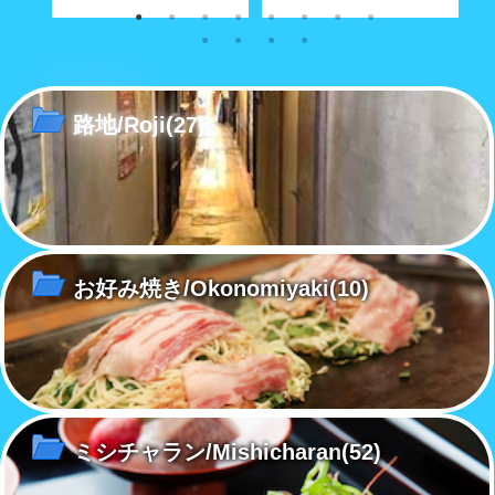
な商店
奥深い路地の真ん中に大きな空
経済合理性が優先する現代社会
こ
間がポッカリと。
で「方言」も「路地」と同じ運
あ
命をたどるのか……
路地/Roji
(27)
お好み焼き/Okonomiyaki
(10)
ミシチャラン/Mishicharan
(52)