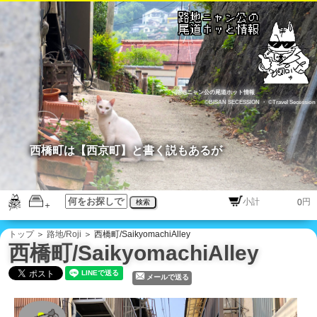
路地ニャン公の尾道ホット情報
©BISAN SECESSION
・
©Travel Secession
西橋町は【西京町】と書く説もあるが
円
検索
トップ
＞
路地/Roji
＞ 西橋町/SaikyomachiAlley
西橋町/SaikyomachiAlley
メールで送る