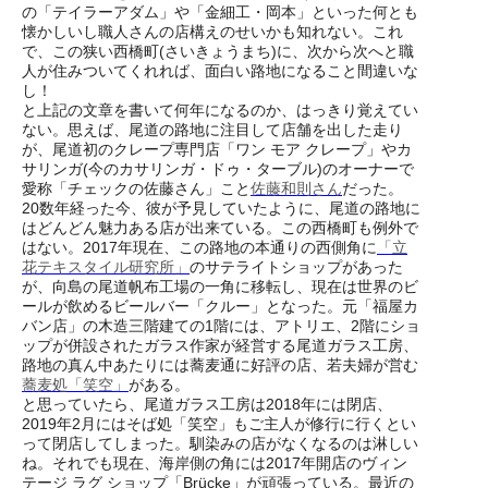
の「テイラーアダム」や「金細工・岡本」といった何とも
懐かしいし職人さんの店構えのせいかも知れない。これ
で、この狭い西橋町(さいきょうまち)に、次から次へと職
人が住みついてくれれば、面白い路地になること間違いな
し！
と上記の文章を書いて何年になるのか、はっきり覚えてい
ない。思えば、尾道の路地に注目して店舗を出した走り
が、尾道初のクレープ専門店「ワン モア クレープ」やカ
サリンガ(今のカサリンガ・ドゥ・ターブル)のオーナーで
愛称「チェックの佐藤さん」こと
佐藤和則さん
だった。
20数年経った今、彼が予見していたように、尾道の路地に
はどんどん魅力ある店が出来ている。この西橋町も例外で
はない。2017年現在、この路地の本通りの西側角に
「立
花テキスタイル研究所」
のサテライトショップがあった
が、向島の尾道帆布工場の一角に移転し、現在は世界のビ
ールが飲めるビールバー「クルー」となった。元「福屋カ
バン店」の木造三階建ての1階には、アトリエ、2階にショ
ップが併設されたガラス作家が経営する尾道ガラス工房、
路地の真ん中あたりには蕎麦通に好評の店、若夫婦が営む
蕎麦処「笑空」
がある。
と思っていたら、尾道ガラス工房は2018年には閉店、
2019年2月にはそば処「笑空」もご主人が修行に行くとい
って閉店してしまった。馴染みの店がなくなるのは淋しい
ね。それでも現在、海岸側の角には2017年開店のヴィン
テージ ラグ ショップ「Brücke」が頑張っている。最近の