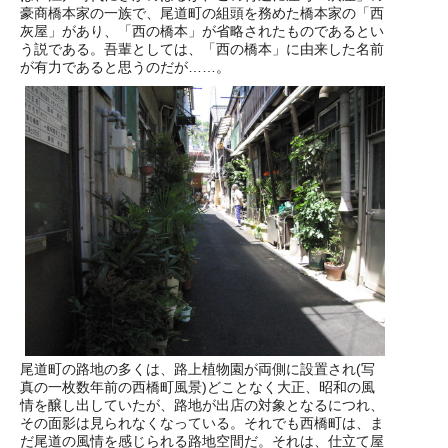
豪商橋本家の一族で、尾道町の組頭を務めた橋本家の「西
灰屋」があり、「西の橋本」が省略されたものであるとい
う説である。吾輩としては、「西の橋本」に由来した名前
が有力であると思うのだが……。
尾道町の路地の多くは、路上植物園が両側に設置され(写
真の一枚数年前の西橋町風景)どことなく大正、昭和の風
情を醸し出していたが、路地が出店の対象となるにつれ、
その面影は見られなくなっている。それでも西橋町は、ま
だ尾道の風情を感じられる路地空間だ。それは、仕立て屋