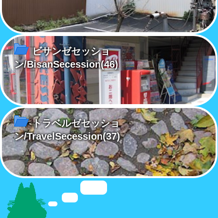
ビサンゼセッショ
ン/BisanSecession
(46)
トラベルゼセッショ
ン/TravelSecession
(37)