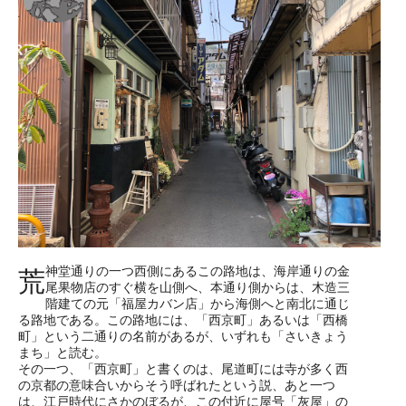
神堂通りの一つ西側にあるこの路地は、海岸通りの金
荒
尾果物店のすぐ横を山側へ、本通り側からは、木造三
階建ての元「福屋カバン店」から海側へと南北に通じ
る路地である。この路地には、「西京町」あるいは「西橋
町」という二通りの名前があるが、いずれも「さいきょう
まち」と読む。
その一つ、「西京町」と書くのは、尾道町には寺が多く西
の京都の意味合いからそう呼ばれたという説、あと一つ
は、江戸時代にさかのぼるが、この付近に屋号「灰屋」の