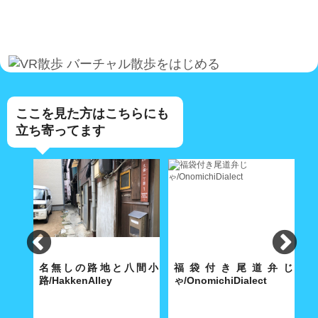
バーチャル散歩をはじめる
ここを見た方はこちらにも
立ち寄ってます
lley
名無しの路地と八間小
福袋付き尾道弁じ
路/HakkenAlley
ゃ/OnomichiDialect
路