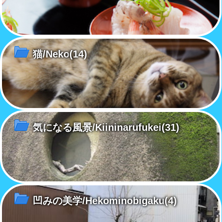
猫/Neko
(14)
気になる風景/Kiininarufukei
(31)
凹みの美学/Hekominobigaku
(4)