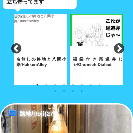
立ち寄ってます
lley
名無しの路地と八間小
福袋付き尾道弁じ
路/HakkenAlley
ゃ/OnomichiDialect
路
な商店
奥深い路地の真ん中に大きな空
経済合理性が優先する現代社会
こ
間がポッカリと。
で「方言」も「路地」と同じ運
あ
命をたどるのか……
路地/Roji
(27)