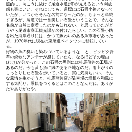
照的に、向こうに抜けて尾道水道(海)が見えるという開放
感も実にいい。それにしても、道標には石畳小路となって
いたが、いつからそんな名前になったのか。ちょっと単純
すぎるが、尾道では一番美しい石畳ということで、そんな
名前が自然に定着したのかも知れない、と思っていたがど
うやら尾道市商工観光課が名付けたらしい。この石畳小路
を出た海岸通りには、かつて賑わいのある魚市場があった
が、1970年代に現在の東尾道ベイタウンに移転してい
る。
好物の魚の臭いも染みついているような....と、ピクピク吾
輩の鋭敏なアンテナが感じていたら、なるほどその理由
(わけ)が分かった。この石畳の両側には桂馬蒲鉾の工場が
あるのだ。今も昔も魚に縁のある路地なのだ。雨上がりの
しっとりした石畳を歩いていると、実に気持ちいい。そん
な風情を生かそうと、桂馬蒲鉾店が駐車場の垣根を和風に
する気配り。景観をつくるとはこのことなんだね。ありが
たやありがたや。