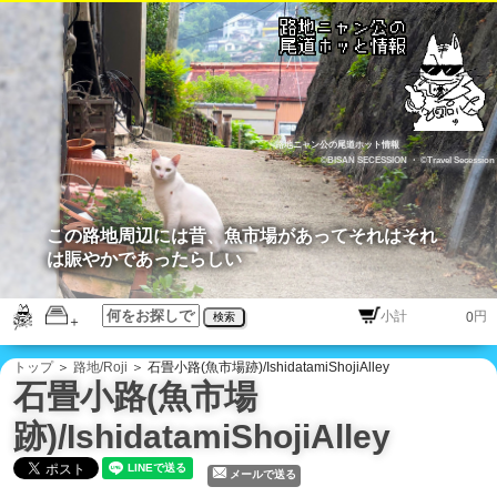
路地ニャン公の尾道ホット情報
©BISAN SECESSION
・
©Travel Secession
この路地周辺には昔、魚市場があってそれはそれ
は賑やかであったらしい
円
検索
トップ
＞
路地/Roji
＞ 石畳小路(魚市場跡)/IshidatamiShojiAlley
石畳小路(魚市場
跡)/IshidatamiShojiAlley
メールで送る