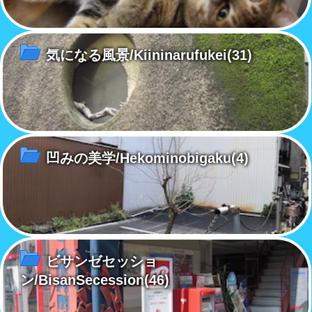
気になる風景/Kiininarufukei
(31)
凹みの美学/Hekominobigaku
(4)
ビサンゼセッショ
ン/BisanSecession
(46)