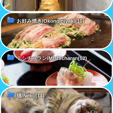
お好み焼き/Okonomiyaki
(10)
ミシチャラン/Mishicharan
(52)
猫/Neko
(14)