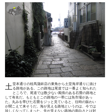
堂本通りの桂馬蒲鉾店の東角から土堂海岸通りに抜け
土
る路地がある。この路地は尾道では一番よく知られた
ところで、尾道では数少ない風情のある石畳の路地と
して有名だ。もともとこの路地の一帯には魚市場があっ
た。丸みを帯びた石畳をジッと見ていると、往時の賑わい
が聞こえて来そうだ。海が見える路地というのは、今では
珍しくなってしまった。先が見えない路地の面白さとは対