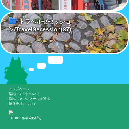
トラベルゼセッショ
ン/TravelSecession
(37)
トップページ
路地ニャンについて
路地ニャンにメールを送る
運営会社について
JTBホテル検索(外部)