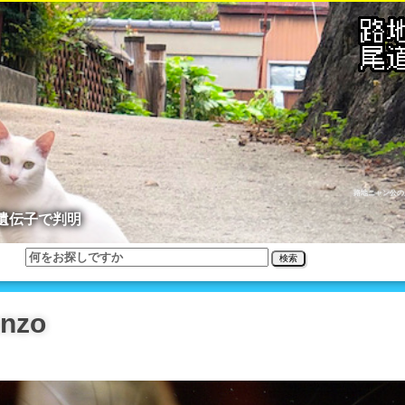
路地ニャン公の
遺伝子で判明
検索
nzo