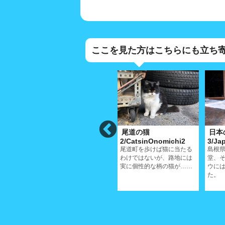
ここを見た方はこちらにも立ち
国)の
れんが(蓮華)坂の
尾道の猫
日本
s2
猫/RengasakaCat
2/CatsinOnomichi2
3/Ja
尾道町を歩けば猫に当たる
島根
ボディ
尾道では古道といわれる蓮
わけではないが、路地には
堂、
伝わ
華坂、この付近には立派な
実に個性的な柄の猫が……
ウに
それぞ
お屋敷が建ち並ぶ
た。