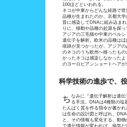
100ほどといわれる。
ネコが中東からどんな経路で世
品種が生まれたのか。京都大学
昔に感染してDNAに組み込ま
りに、移動や品種の起源を探っ
アジアの三毛猫や中東のペルシャ
遺伝子を解析。欧米の品種はほ
痕跡が見つかったが、アジアの
のネコのうち欧州へ移ったもの
かったネコは感染しなかったよ
のヨーロピアンショートヘアが
科学技術の進歩で、役
ちなみに『遺伝子解析は遺伝子の本体であるDNAを調べ
る手法。DNAは4種類の
たんぱく質を作る指令が書かれ
は生命の設計図と呼ばれ、DN
と、その情報も変化する。動物
で遺伝情報が変われば、病気だ