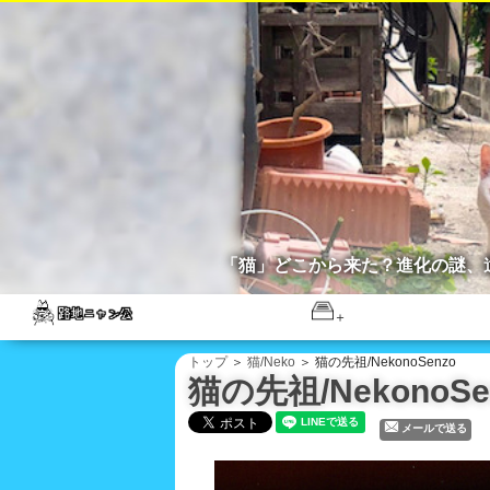
「猫」どこから来た？進化の謎、
トップ
＞
猫/Neko
＞ 猫の先祖/NekonoSenzo
猫の先祖/NekonoSe
メールで送る