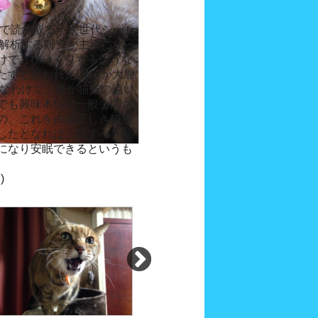
速で読み取る「次世代シーケ
を解析する研究が主流になっ
けで、びっくりするような
たずと思われたDNAが大層
んなわけで、吾が猫族の遠い
でも興味本位に一般公開さ
の、これを由緒正しき猫族
したとなれば、隠すべき秘
になり安眠できるというも
)