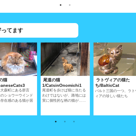
寄ってます
の猫
尾道の猫
ラトヴィアの猫た
paneseCats3
1/CatsinOnomichi1
ち/BalticCat
県大森町にある群言
尾道町を歩けば猫に当たる
バルト三国の一つ、ラト
そのショウーウインド
わけではないが、路地には
ィアの珍しい猫たち
は存在感のある猫が居
実に個性的な柄の猫が……