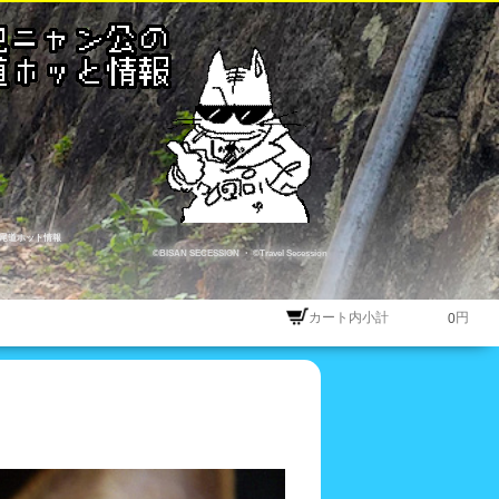
尾道ホット情報
©BISAN SECESSION
・
©Travel Secession
カート内小計
円