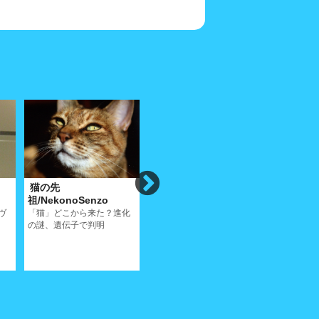
猫の先
異国(スペイン・カダケ
吾輩の自
祖/NekonoSenzo
ス)の猫4/ForeignCats4
介/SelfIn
ヴ
「猫」どこから来た？進化
スペインはカダケスの猫、
由緒正しき
の謎、遺伝子で判明
この小さな漁村は絵になる
ャン公のプ
ねぇ!!