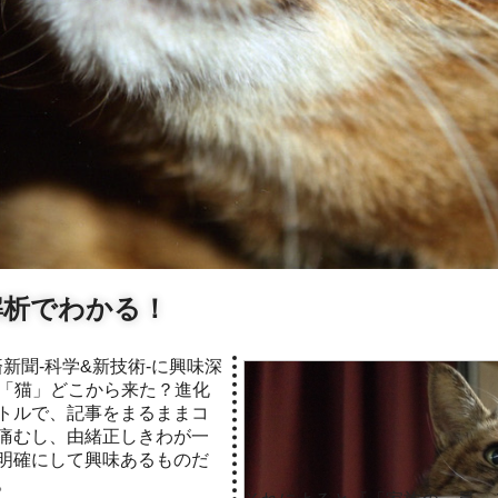
解析でわかる！
「猫」どこから来た？進化
トルで、記事をまるままコ
痛むし、由緒正しきわが一
明確にして興味あるものだ
。