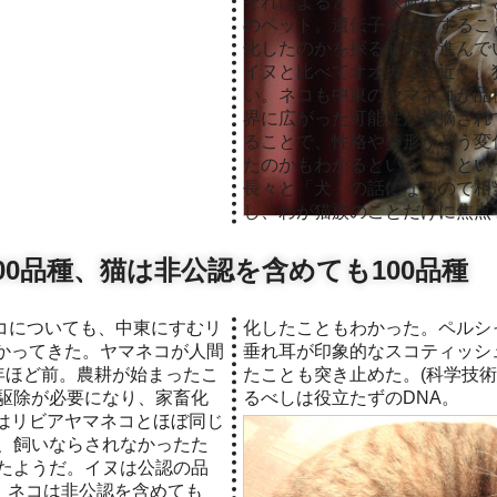
それによると『「家族の一員」
のペット。遺伝子を解析するこ
化したのかを探る研究が進んで
イヌと比べてオオカミに近く、
い。ネコも中東のヤマネコが品
界に広がった可能性が指摘され
ることで、性格や姿形がどう変
たのかもわかるという。』とい
長々と「犬」の話になるので相当
し、わが猫族のことだけに焦点
00品種、猫は非公認を含めても100品種
化したこともわかった。ペルシ
かってきた。ヤマネコが人間
垂れ耳が印象的なスコティッシ
年ほど前。農耕が始まったこ
たことも突き止めた。(科学技術
駆除が必要になり、家畜化
るべしは役立たずのDNA。
コはリビアヤマネコとほぼ同じ
、飼いならされなかったた
たようだ。イヌは公認の品
が、ネコは非公認を含めても