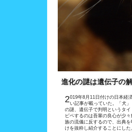
進化の謎は遺伝子の
2019年8月11日付けの日本経済新聞-科学&新技術-に興味深
い記事が載っていた。「犬」
の謎、遺伝子で判明というタイ
ピペするのは吾輩の良心が少々
族の流儀に反するので、出典を
けを抜粋し紹介することにした