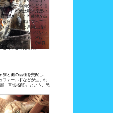
ともいえるイヌやネコなど
とで、野生動物からどう進
いる。日本犬は欧米原産の
独自に進化した可能性が高
種改良され、船に乗って世
ている。人間と共同生活す
化してペットになっていっ
う前段から始まる。次は
部分を(…中略…)で割愛
を合わすことにした。
ャ猫と他の品種を交配し、
ュフォールドなどが生まれ
部 草塩拓郎)』という、恐