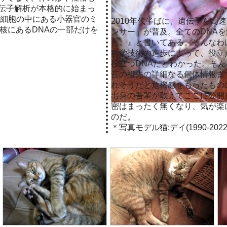
伝子解析が本格的に始まっ
は細胞の中にある小器官のミ
2010年代半ばに、遺伝子を高
核にあるDNAの一部だけを
ンサー」が普及。全てのDNA
た。』と書いてある。そんなわ
科学技術の進歩によって、役立
役立つDNAだとわかった。そ
昔の祖先の詳細なる個体情報ま
れそうだと危機感をもったもの
出身の吾輩が敢えてここに公開
密はまったく無くなり、気が楽
のだ。
＊写真モデル猫:デイ(1990-2022