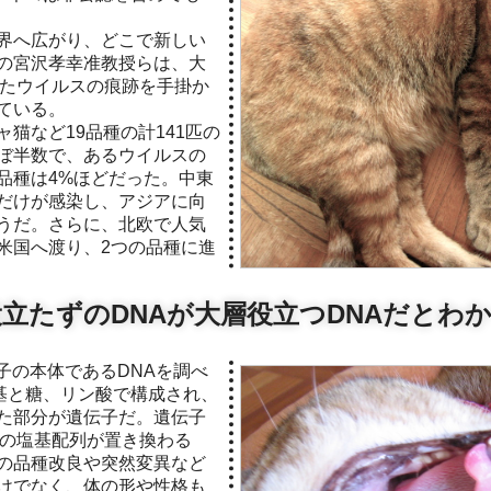
界へ広がり、どこで新しい
の宮沢孝幸准教授らは、大
れたウイルスの痕跡を手掛か
ている。
猫など19品種の計141匹の
ぼ半数で、あるウイルスの
品種は4%ほどだった。中東
だけが感染し、アジアに向
うだ。さらに、北欧で人気
米国へ渡り、2つの品種に進
立たずのDNAが大層役立つDNAだとわ
塩基と糖、リン酸で構成され、
た部分が遺伝子だ。遺伝子
Aの塩基配列が置き換わる
の品種改良や突然変異など
けでなく、体の形や性格も