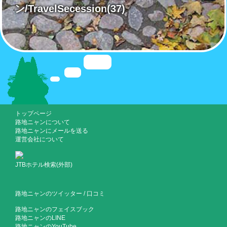
ン/TravelSecession
(37)
トップページ
路地ニャンについて
路地ニャンにメールを送る
運営会社について
JTBホテル検索(外部)
路地ニャンのツイッター
/
口コミ
路地ニャンのフェイスブック
路地ニャンのLINE
路地ニャンのYouTube