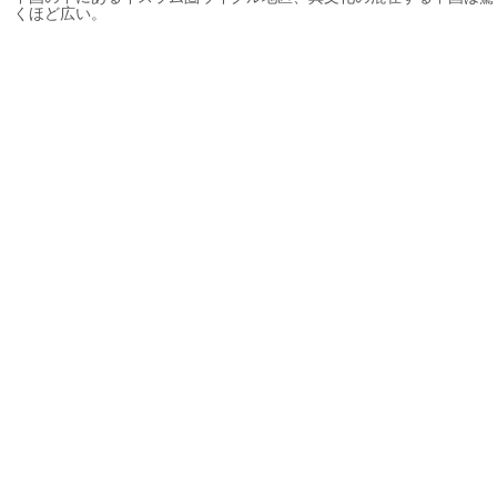
くほど広い。