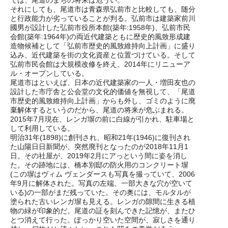
それにしても、尾道市は青森県弘前市と比較しても、随分
と行政能力が劣っていることが判る。弘前市は建築家前川
國男が設計した弘前市役所本館(築年:1958年)、弘前市民
会館(築年:1964年)の両近代建築ともに歴史的風致形成建
造物候補として「弘前市歴史的風致維持向上計画」に盛り
込み、近代建築を街の文化資産と位置づけている。そして
弘前市民会館は大規模改修を終え、2014年にリニューア
ル・オープンしている。
尾道市はといえば、日本の近代建築家の一人・増田友也の
設計した市庁舎と公会堂の文化的価値を無視して、「尾道
市歴史的風致維持向上計画」からも外し、ゴミのように廃
棄解体するというのだから、尾道の将来が危ぶまれる。
2015年7月現在、レンガ塀の前に白線が引かれ、駐車場と
して利用している。
明治31年(1898)に創刊され、昭和21年(1946)に復刊され
た山陽日日新聞が、突然廃刊となったのが2018年11月1
日。その社屋が、2019年2月にアっという間に姿を消し
た。その跡地には、橋本別邸の防火用のコンクリート塀
(この塀はヴィム ヴェンダースも写真を撮っていて、2006
年9月に解体された。写真の左端、一部大きな穴が空いて
いる)の一部がまだ残っていた。その奥には、モルタルが
塗られた古いレンガ塀も見える。レンガの隙間に生きる植
物の緑が印象的だ。尾道の証を刻んできた記憶が、またひ
とつ消えて行った。ぽっかり空いた空間が、寂しさを通り