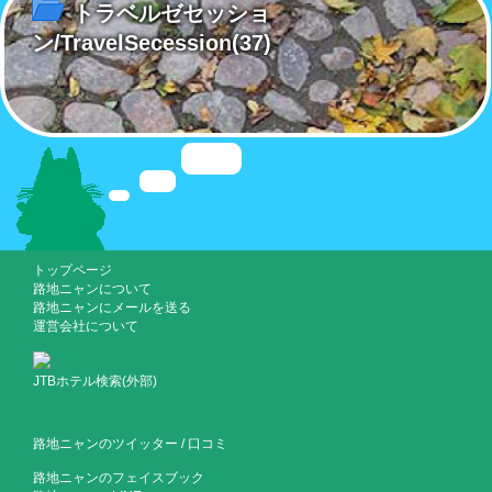
トラベルゼセッショ
ン/TravelSecession
(37)
トップページ
路地ニャンについて
路地ニャンにメールを送る
運営会社について
JTBホテル検索(外部)
路地ニャンのツイッター
/
口コミ
路地ニャンのフェイスブック