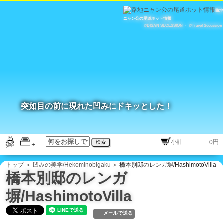
路地
ニャン公の尾道ホット情報
©BISAN SECESSION
・
©Travel Secession
突如目の前に現れた凹みにドキッとした！
円
検索
トップ
＞
凹みの美学/Hekominobigaku
＞ 橋本別邸のレンガ塀/HashimotoVilla
橋本別邸のレンガ
塀/HashimotoVilla
メールで送る