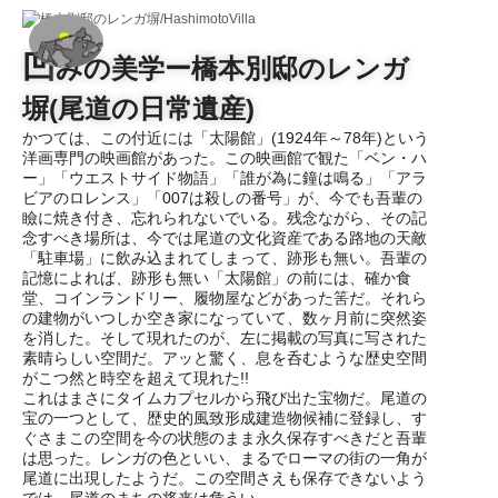
凹
みの美学ー橋本別邸のレンガ
塀(尾道の日常遺産)
かつては、この付近には「太陽館」(1924年～78年)という
洋画専門の映画館があった。この映画館で観た「ベン・ハ
ー」「ウエストサイド物語」「誰が為に鐘は鳴る」「アラ
ビアのロレンス」「007は殺しの番号」が、今でも吾輩の
瞼に焼き付き、忘れられないでいる。残念ながら、その記
念すべき場所は、今では尾道の文化資産である路地の天敵
「駐車場」に飲み込まれてしまって、跡形も無い。吾輩の
記憶によれば、跡形も無い「太陽館」の前には、確か食
堂、コインランドリー、履物屋などがあった筈だ。それら
の建物がいつしか空き家になっていて、数ヶ月前に突然姿
を消した。そして現れたのが、左に掲載の写真に写された
素晴らしい空間だ。アッと驚く、息を呑むような歴史空間
がこつ然と時空を超えて現れた!!
これはまさにタイムカプセルから飛び出た宝物だ。尾道の
宝の一つとして、歴史的風致形成建造物候補に登録し、す
ぐさまこの空間を今の状態のまま永久保存すべきだと吾輩
は思った。レンガの色といい、まるでローマの街の一角が
尾道に出現したようだ。この空間さえも保存できないよう
では、尾道のまちの将来は危うい。