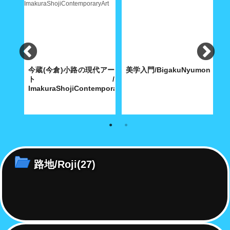
ンガ
今蔵(今倉)小路の現代アー
美学入門/BigakuNyumon
ト/
竈
ImakuraShojiContemporaryArt
にドキ
路地裏には日常の暮らしが生ん
尾道町をブラリ歩くと凹みがポ
尾
だ現代アート?!
ツンポツンと
ツ
路地/Roji
(27)