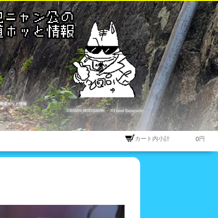
尾道ホット情報
©BISAN SECESSION
・
©Travel Secession
カート内小計
円