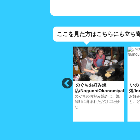
ここを見た方はこちらにも立ち
玉
お好焼・おでん小
のぐちお好み焼
いの
林/KobayashiOkonomi
店/NoguchiOkonomiyaki
焼/In
焼き、
お好み焼きを焼き続けて半
のぐちのお好み焼きは、漁
お好
店
世紀を越え、まだまだ頑張
師町に育まれただけに絶妙
と、ど
りますよ！
な