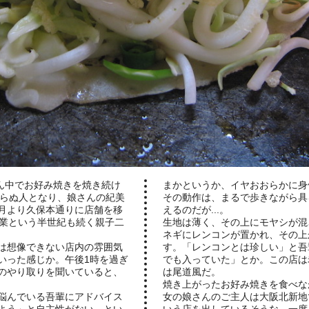
まかというか、イヤおおらかに身
らぬ人となり、娘さんの紀美
その動作は、まるで歩きながら具
年5月より久保本通りに店舗を移
えるのだが...。
創業という半世紀も続く親子二
生地は薄く、その上にモヤシが混
ネギにレンコンが置かれ、その上
は想像できない店内の雰囲気
す。「レンコンとは珍しい」と吾
いった感じか。午後1時を過ぎ
でも入っていた」とか。この店は
のやり取りを聞いていると、
は尾道風だ。
焼き上がったお好み焼きを食べな
悩んでいる吾輩にアドバイス
女の娘さんのご主人は大阪北新地