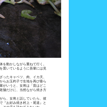
体を動かしながら重ねて行く。
を置いているように吾輩には見
ざったキャベツ、肉、イカ天、
からお玉杓子で生地を再び垂ら
輩がいうと、女将は「昔はどこ
老舗だけに、当然ながら焼き方
がら、女将と話していたら、彼
で『お好み焼き村上・尾道』と