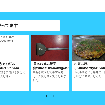
寄ってます
うえお好み
日本お好み焼学
お好み焼ここ
oueOkonomi
会/NihonOkonomigakkai
ろ/OkonomiyakiKok
み焼きに標語を掛ける
学会を設立して半世紀越
丹花小路という路地で、
んな味?
え、外見も丸く丸くなりま
し味は「ネギ」なんだ。
した。