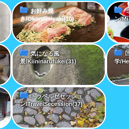
お好み焼
き/Okonomiyaki
(10)
ン/Mi
気になる風
景/Kiininarufukei
(31)
学/He
トラベルゼセッショ
ン/TravelSecession
(37)