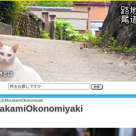
路地ニャン公の
きとは
検索
urakamiOkonomiyaki
amiOkonomiyaki