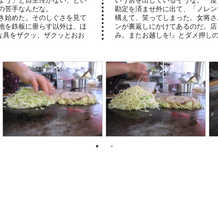
よう」と自主性がない、とい
いう店を出しているそうな。一度
の苦手なんだな。
勘定を済ませ外に出て、「ノレン
き始めた。そのしぐさを見て
構えて、笑ってしまった。女将さ
地を鉄板に垂らす以外は、ほ
ンが裏返しにかけてあるのだ。店
な具をザクッ、ザクッとおお
み。またお越しを!』とダメ押しのア