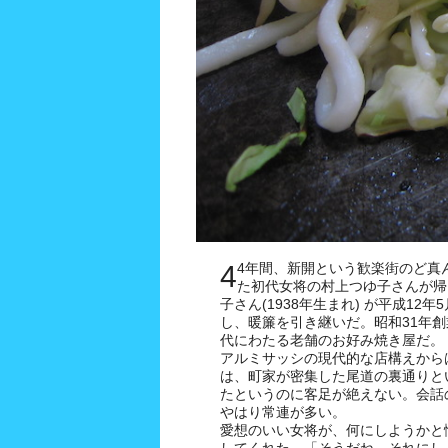
44年間、新開という歓楽街のど真ん中でお好み焼きを焼き続け
た初代女将の村上つゆ子さんが帰
子さん(1938年生まれ) が平成12
し、暖簾を引き継いだ。昭和31年
代にわたる老舗のお好み焼き屋だ。
アルミサッシの現代的な店構えから
は、町家が密集した尾道の裏通りと
たというのに客足が絶えない。会話
やはり常連が多い。
愛想のいい女将が、何にしようかと