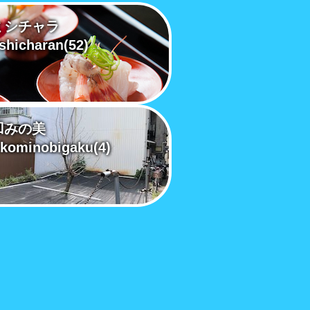
ミシチャラ
shicharan
(52)
凹みの美
kominobigaku
(4)