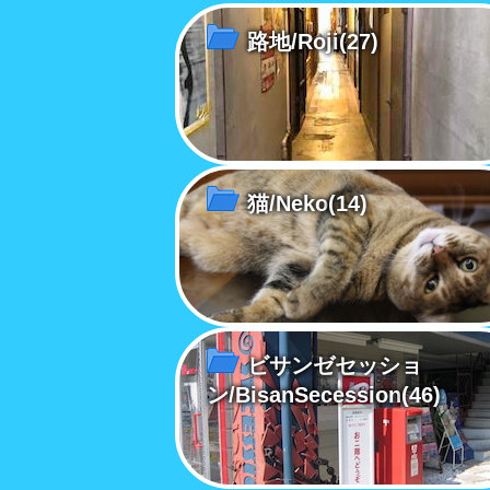
路地/Roji
(27)
猫/Neko
(14)
ビサンゼセッショ
ン/BisanSecession
(46)