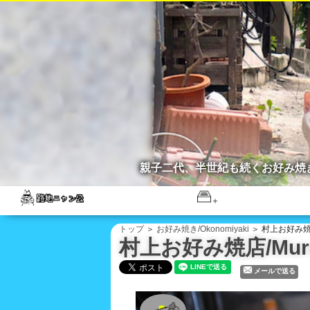
親子二代、半世紀も続くお好み焼
トップ
＞
お好み焼き/Okonomiyaki
＞ 村上お好み焼店/M
村上お好み焼店/Murak
メールで送る