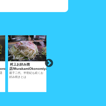
村上お好み焼
ぽんたお好み焼
お好み焼
oro
店/MurakamiOkonomiyaki
店/PontaOkonomiyaki
の/Okono
隠
親子二代、半世紀も続くお
タヌキの【ぽんた】とお好
路地裏のお
好み焼きとは
み焼きの関係はいかに
れこそ尾道