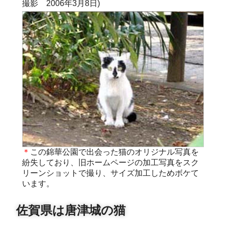
撮影 2006年3月8日)
＊
この錦華公園で出会った猫のオリジナル写真を
紛失しており、旧ホームページの加工写真をスク
リーンショットで撮り、サイズ加工しためボケて
います。
佐賀県は唐津城の猫