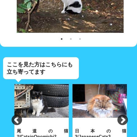
ここを見た方はこちらにも
立ち寄ってます
坂の
尾道の猫
日本の猫
2/CatsinOnomichi2
3/JapaneseCats3
1