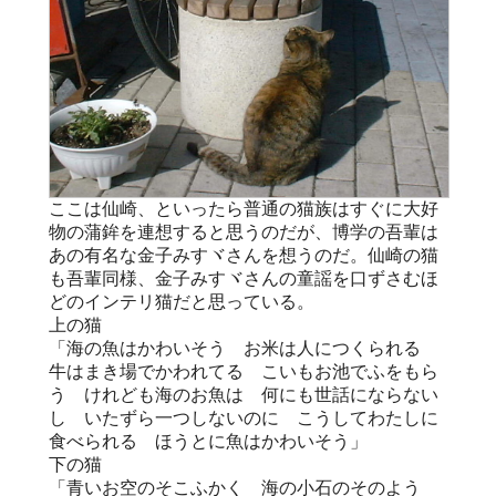
ここは仙崎、といったら普通の猫族はすぐに大好
物の蒲鉾を連想すると思うのだが、博学の吾輩は
あの有名な金子みすヾさんを想うのだ。仙崎の猫
も吾輩同様、金子みすヾさんの童謡を口ずさむほ
どのインテリ猫だと思っている。
上の猫
「海の魚はかわいそう お米は人につくられる
牛はまき場でかわれてる こいもお池でふをもら
う けれども海のお魚は 何にも世話にならない
し いたずら一つしないのに こうしてわたしに
食べられる ほうとに魚はかわいそう」
下の猫
「青いお空のそこふかく 海の小石のそのよう