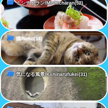
ミシチャラン/Mishicharan
(52)
猫/Neko
(14)
気になる風景/Kiininarufukei
(31)