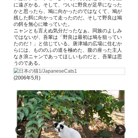
に遠ざかる。そして、ついに野良が足早になった
かと思ったら、鳩に向かったのではなくて、鳩が
残した餌に向かって走ったのだ。そして野良は鳩
の餌を無心に喰っていた。
ニャンとも言えぬ気分だったなぁ。同族のよしみ
ではないが、吾輩は「野良は最初は鳩を狙ってい
たのだ！」と信じている。唐津城の広場に住むか
らには、もののふの道を極めた、腹の座った主人
なき浪ニャンであってほしいものだと、吾輩は思
うのである。
(2006年5月)