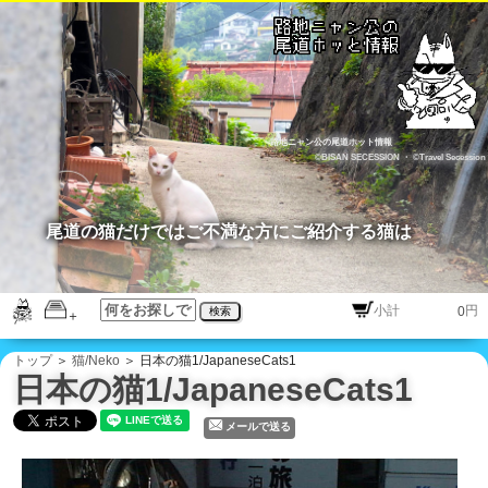
路地ニャン公の尾道ホット情報
©BISAN SECESSION
・
©Travel Secession
尾道の猫だけではご不満な方にご紹介する猫は
円
検索
トップ
＞
猫/Neko
＞ 日本の猫1/JapaneseCats1
日本の猫1/JapaneseCats1
メールで送る