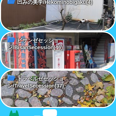
凹みの美学/Hekominobigaku
(4)
ビサンゼセッショ
ン/BisanSecession
(46)
トラベルゼセッショ
ン/TravelSecession
(37)