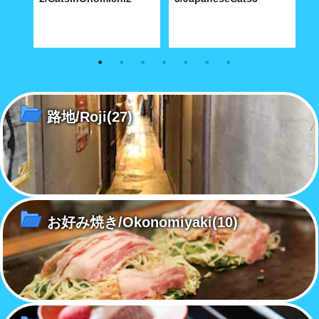
蓮華
尾道町を歩けば猫に当たるわけ
島根県大森町にある群言堂、そ
尾
お屋敷
ではないが、路地には実に個性
のショウーウインドウには存在
で
的な柄の猫が……
感のある猫が居た。
的
路地/Roji
(27)
お好み焼き/Okonomiyaki
(10)