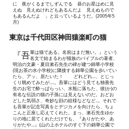
に 夜がくるまでしずんでる 昼のお星はめに見
えぬ 見えぬけれどもあるんだよ 見えぬもので
もあるんだよ 」と云っているようだ。(2005年5
月)
東京は千代田区神田猿楽町の猫
『吾輩は猫である。名前はまだ無い。』という
名文で始まるわが猫族のバイブルの著者、
明治の文豪・夏目漱石先生の碑が建つ錦華小学校
(現お茶の水小学校)に隣接する錦華公園を歩いてい
たら、アッ、居たいた！ どれどれ...、とじっ
くり眺めてみたが....。吾輩にはどう見ても独善先
生のお宅で酔っぱらっい、水瓶に落ちた、彼(か)の
有名な伝説の猫の子孫には見えないのだ。おどお
どした気弱さ、奇妙な顔の紋様などなど..。それで
も吾輩が記念写真をとデジカメを向けたら、ちょ
こんと正座し応えてくれた。まっ、漱石先生ゆか
りの地に居てくれただけでも、『ありがたや、あ
りがたや...』(山の上ホテルのすぐ下の錦華公園で