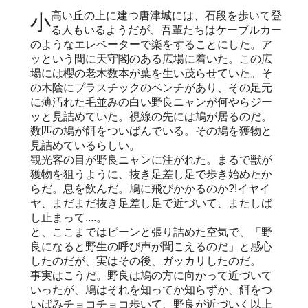
小高い丘の上に建つ唐津城には、石段を歩いて登
る人もいるようだが、吾輩たちはケーブルカー
のようなエレベーターで楽をすることにした。ア
ッという間に天守閣のある広場に着いた。この広
場には櫻の老木数本が葉を生い茂らせていた。そ
の木陰にプラスチックのベンチがあり、その足元
に薄汚れた毛並みの白い野良ニャンが何やらジー
ッと見詰めていた。視線の先には鳩が居るのだ。
数匹の鳩が餌をついばんでいる。その鳩を獲物と
見詰めているらしい。
観光客の目が野良ニャンに注がれた。まるで獣が
獲物を狙うように、抜き足差し足で歩き始めたか
らだ。息を飲んだ。鳩に飛びかかるのか?!イヤイ
ヤ、まだまだ抜き足差し足で近づいて、またしば
し止まって....。
と、ここまではピーンと張り詰めた空気で、「野
良になると野生の呼び声が聞こえるのだ」と感心
したのだが、実はその後、ガッカリしたのだ。
事実はこうだ。野良は鳩の方に向かって近づいて
いったが、鳩はそれを知ってか知らずか、餌をつ
いばみチョコチョコ歩いて、野良が近づいく以上