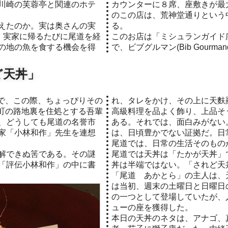
川崎の芙蓉亭と関連のホテ
カウンターに８席、座敷きが最大1
のこの店は、荒神堂通りという
えたのか。実は奥さんの実
る。
で、実家に帰るたびに尾道を経
このお店は「ミシュランガイド広
の地の魚を食する機会を得
で、ビブグルマン(Bib Gourma
ど天丼」
れ、タレをかけ、その上に天麩
町の路地裏を住処とする吾輩
高級料理を品よく飾り、上品そ
、どうしても尾道の名誉市
ある。それでは、面白みがない
家「小林和作」先生を連想
は、日頃豊かでない証拠だ。日
尾道では、日常の生活そのもの
解できぬ筈である。その謎
尾道では天丼は「たかが天丼」
「評伝小林和作」の中に書
丼は半端ではない。「されど天
。
「尾道 あかとら」の主人は、
は当初、週末の土曜日と日曜日
の一つとして登場していたが、
ューの座を獲得した。
本日の天丼のネタは、アナゴ、