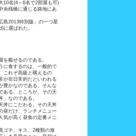
0名(4～6名で2部屋も可)
中央桟橋に通じる路地にあ
島2013特別版」の一つ星
nd)に選ばれた。
羅を載せるのである。
うに食するのは、一般的で
。これぞ高級と構えるの
常が非日常的だといわれる
が豊かなのである。そんな
である。ところが、その天
丼」なのである。
天丼にこだわる。その天丼
の昼だけ、ランチメニュー
人気が高く昼食の定番メニ
真ゴチ、キス、2種類の海