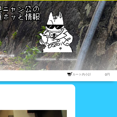
尾道ホット情報
©BISAN SECESSION
・
©Travel Secession
カート内小計
円