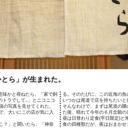
かとら」が生まれた。
る。そのたびに、この近海の魚
トラでして..」とニコニコ
いつかは尾道で店を持ちたいと
猫の写真を見せてくれた。
そんなわけで、まずは尾道の隣
で、大いにこの店が気に入
た後、晴れて今年の６月念願の
昼は日替わり定食(平日限定)と
こ？」と聞いたら、「神奈
食の四種類だが、夜はおまかせコース