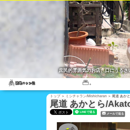
庶民的雰囲気のお店、口にうるさ
トップ
＞
ミシチャラン/Mishicharan
＞ 尾道 あかとら
尾道 あかとら/Akato
メールで送る