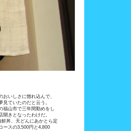
のおいしさに惚れ込んで、
夢見ていたのだと云う。
の福山市で三年間勤めをし
店開きとなったわけだ。
海鮮丼、天どんにあかとら定
の3,500円と4,800