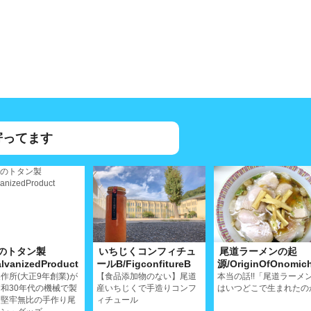
寄ってます
のトタン製
いちじくコンフィチュ
尾道ラーメンの起
lvanizedProduct
ールB/FigconfitureB
源/OriginOfOnomic
作所(大正9年創業)が
【食品添加物のない】尾道
本当の話!!「尾道ラーメ
和30年代の機械で製
産いちじくで手造りコンフ
はいつどこで生まれたの
る堅牢無比の手作り尾
ィチュール