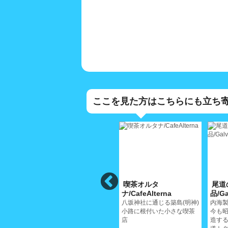
ここを見た方はこちらにも立ち
高原誠吉食
喫茶オルタ
尾道
堂/TakaharaSeikichiShokudo
ナ/CafeAlterna
品/Ga
ーメン
何度お越しになられても食
八坂神社に通じる築島(明神)
内海製
尾道の
べ飽きない料理を
小路に根付いた小さな喫茶
今も昭
店
造す