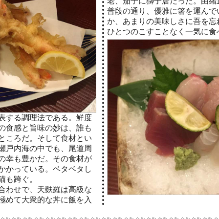
老、茄子に獅子唐だった。由緒
普段の通り、優雅に箸を運んで
か、あまりの美味しさに吾を忘
ひとつのこすことなく一気に食
表する調理法である。鮮度
の食感と旨味の妙は、誰も
ところだ。そして食材とい
瀬戸内海の中でも、尾道周
の幸も豊かだ。その食材が
かかっている。ベタベタし
猫も跨ぐ。
合わせで、天麩羅は高級な
極めて大衆的な丼に飯を入