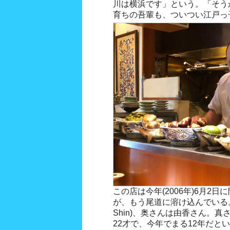
川は横浜です」という。「そう
育ちの吾輩も、ついつい江戸っ
この店は今年(2006年)6月2
が、もう尾道に溶け込んでいる。主
Shin)、奥さんは由香さん。
22才で、今年でまる12年だと