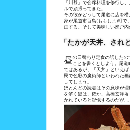
「川甚」で会席料理を修行し、
ルで頑張ってきた。
その彼がどうして尾道に店を構
家が尾道市百島(ももしま)町
由する。そして美味しい瀬戸内
「たかが天丼、され
昼の日替わり定食の話したので、この際、ちょっぴりその
ことを書くとしよう。尾道
ではあるが、「天丼」といえば
民で色彩の魔術師といわれた画
してしまう。
ほとんどの読者はその意味が理
を解く鍵は、確か、高橋玄洋著
かれていると記憶するのだが...