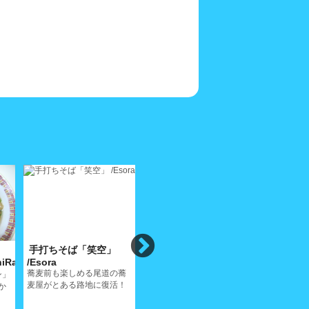
手打ちそば「笑空」
スパゲティ食堂 カサリ
洋酒喫茶
hiRamen
/Esora
ンガ/Casalinga
店」/Rod
蕎麦前も楽しめる尾道の蕎
ン」
路地裏にチーズ＆ワインが
老若男女が
麦屋がとある路地に復活！
か
楽しめるスパゲティハウス
今は無き「
人誇りの夜