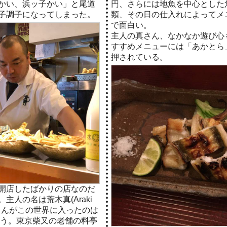
かい、浜ッ子かい」と尾道
円、さらには地魚を中心とした魚
子調子になってしまった。
類、その日の仕入れによってメ
で面白い。
主人の真さん、なかなか遊び心
すすめメニューには「あかとら
押されている。
日に開店したばかりの店なのだ
人の名は荒木真(Araki
真さんがこの世界に入ったのは
いう。東京柴又の老舗の料亭