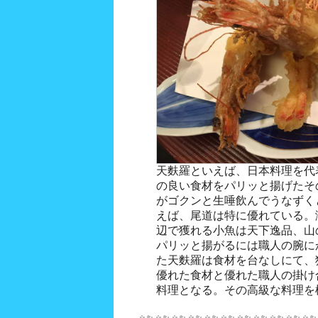
天麩羅といえば、日本料理を代
の良い食材をパリッと揚げたそ
がゴクンと生唾飲んでうなずく
えば、尾道は特に優れている。
辺で獲れる小魚は天下逸品、山
パリッと揚がるには職人の腕に
た天麩羅は食材を台なしにて、
優れた食材と優れた職人の掛け
料理となる。その高級な料理を