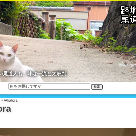
路地ニャン公の
い尾道人も、味は一流と太鼓判
検索
/Akatora
ra