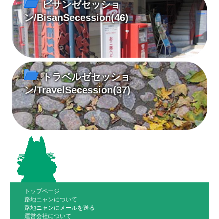
ビサンゼセッショ
ン/BisanSecession
(46)
トラベルゼセッショ
ン/TravelSecession
(37)
トップページ
路地ニャンについて
路地ニャンにメールを送る
運営会社について