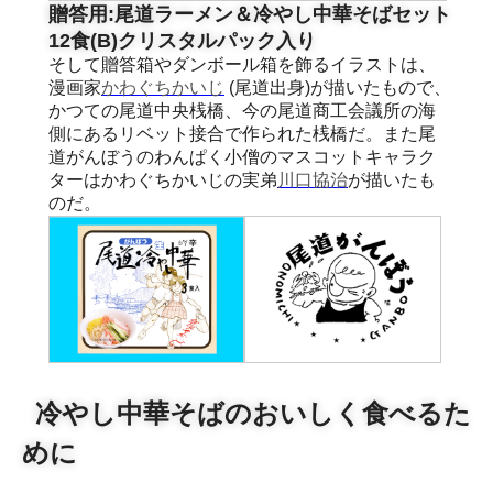
贈答用:尾道ラーメン＆冷やし中華そばセット
12食(B)クリスタルパック入り
そして贈答箱やダンボール箱を飾るイラストは、
漫画家
かわぐちかいじ
(尾道出身)が描いたもので、
かつての尾道中央桟橋、今の尾道商工会議所の海
側にあるリベット接合で作られた桟橋だ。また尾
道がんぼうのわんぱく小僧のマスコットキャラク
ターはかわぐちかいじの実弟
川口協治
が描いたも
のだ。
冷やし中華そばのおいしく食べるた
めに