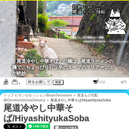
路地ニャン公の尾道ホット情報
©BISAN SECESSION
・
©Travel Secession
「尾道冷やし中華そば」の麺は、尾道ラーメンの
麺で、ちょっぴりピリ辛のスープのマリアージュ
が絶妙
円
検索
トップ
ビサンゼセッション/BisanSecession
＞
尾道もの宅配
便/OnomichiHomeDelivery
＞ 尾道冷やし中華そば/HiyashityukaSoba
尾道冷やし中華そ
ば/HiyashityukaSoba
メールで送る