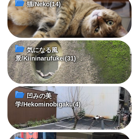
猫/Neko
(14)
気になる風
景/Kiininarufukei
(31)
凹みの美
学/Hekominobigaku
(4)