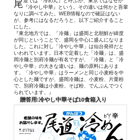
尾道では『冷めん』と呼ぶが、東京ではなぜか
『冷やし中華』という。その違いは何かと吾輩
なりに調べてみた。WEB情報なので確証はない
が、参考にはなるだろうと、以下ご紹介すること
にした。
『東北地方では、「冷麺」は盛岡と北朝鮮が緯度
が同じということで、盛岡を中心に盛んになりま
した。これに対し「冷やし中華」は仙台発祥だと
いわれています。日本で定着した「冷麺」は、盛
岡冷麺と別府冷麺が有名ですが、「冷麺」と「冷
やし中華」の大きな違いは、麺の原料にありま
す。「冷やし中華」はラーメンと同じ小麦粉を中
心とした麺ですが、盛岡冷麺は、小麦粉、片栗粉
で、別府冷麺は小麦粉、そば粉、でんぷんでつく
られています。』
贈答用:冷やし中華そば10食箱入り