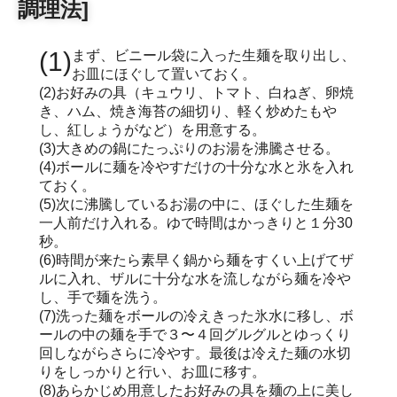
調理法]
(1)まず、ビニール袋に入った生麺を取り出し、
お皿にほぐして置いておく。
(2)お好みの具（キュウリ、トマト、白ねぎ、卵焼
き、ハム、焼き海苔の細切り、軽く炒めたもや
し、紅しょうがなど）を用意する。
(3)大きめの鍋にたっぷりのお湯を沸騰させる。
(4)ボールに麺を冷やすだけの十分な水と氷を入れ
ておく。
(5)次に沸騰しているお湯の中に、ほぐした生麺を
一人前だけ入れる。ゆで時間はかっきりと１分30
秒。
(6)時間が来たら素早く鍋から麺をすくい上げてザ
ルに入れ、ザルに十分な水を流しながら麺を冷や
し、手で麺を洗う。
(7)洗った麺をボールの冷えきった氷水に移し、ボ
ールの中の麺を手で３〜４回グルグルとゆっくり
回しながらさらに冷やす。最後は冷えた麺の水切
りをしっかりと行い、お皿に移す。
(8)あらかじめ用意したお好みの具を麺の上に美し