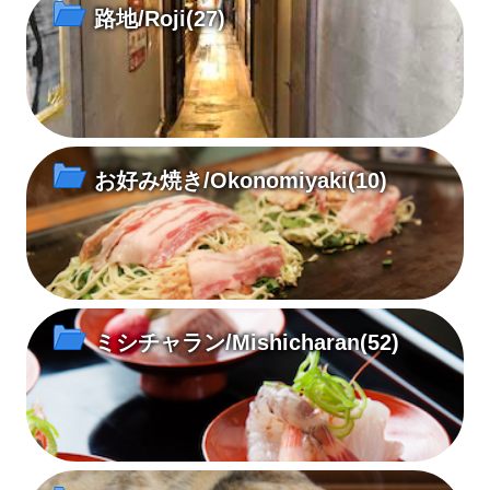
路地/Roji
(27)
お好み焼き/Okonomiyaki
(10)
ミシチャラン/Mishicharan
(52)