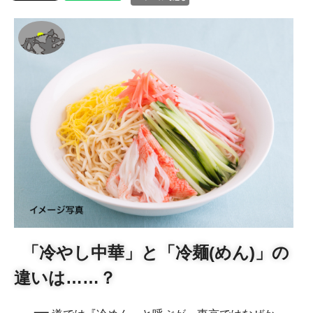
「冷やし中華」と「冷麺(めん)」の
違いは……？