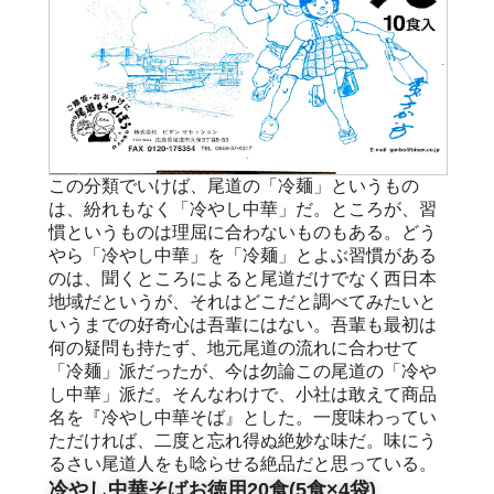
この分類でいけば、尾道の「冷麺」というもの
は、紛れもなく「冷やし中華」だ。ところが、習
慣というものは理屈に合わないものもある。どう
やら「冷やし中華」を「冷麺」とよぶ習慣がある
のは、聞くところによると尾道だけでなく西日本
地域だというが、それはどこだと調べてみたいと
いうまでの好奇心は吾輩にはない。吾輩も最初は
何の疑問も持たず、地元尾道の流れに合わせて
「冷麺」派だったが、今は勿論この尾道の「冷や
し中華」派だ。そんなわけで、小社は敢えて商品
名を『冷やし中華そば』とした。一度味わってい
ただければ、二度と忘れ得ぬ絶妙な味だ。味にう
るさい尾道人をも唸らせる絶品だと思っている。
冷やし中華そばお徳用20食(5食×4袋)