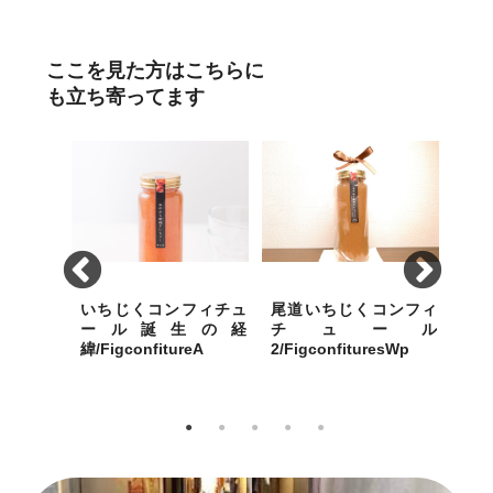
ここを見た方はこちらに
も立ち寄ってます
ーメン＆
いちじくコンフィチュ
尾道いちじくコンフィ
尾
華そば
ール誕生の経
チュール
kaSoba02_gift
緯/FigconfitureA
2/FigconfituresWp
1/Fi
と「冷や
尾道ブランドづくりで、発
心のこもった1本の手造りお
手造
とスープ
案した特産品のいちじくを
のみち朝捥ぎいちじくコン
じく
いずれも
付加価値のあるものに
フィチュールをお届けしま
届け
す。