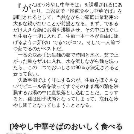
『がんぼう冷やし中華そば』を調理されるにあ
たり、ご家庭で『尾道冷やし中華そば』を
調理されるとして、当然ながらご家庭に業務用の
大きな鍋がないことが前提となる。まず、できる
だけ大きな鍋にお湯を沸騰させ、その中にほぐし
た生麺を一度に入れて、生麺一本一本が自由に泳
げるように茹(ゆ）でるのがコツ。そして一人前づ
つ茹でるのがベストだ。
一番の決め手は生麺の茹で時間と氷水。茹で上
がった麺をザルに入れ、水を流しながら麺を洗っ
たら、この二つでおいしさの90％が決定されると
云って良い。
失敗事例でよく耳にするのが、生麺をほぐさな
いでビニール袋を破ってすぐそのまま塊の麺を沸
騰するお湯の中に直接落とし込むことだ。こうす
ると、麺は団子状態となってしまって、哀れな冷
やし団子となってしまうこととなる。
[冷やし中華そばのおいしく食べる