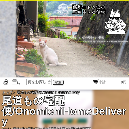
路地ニャン公の尾道ホット情報
©BISAN SECESSION
・
©Travel Secession
円
検索
トップ
＞ 尾道もの宅配便/OnomichiHomeDelivery
尾道もの宅配
便/OnomichiHomeDeliver
y
おいしい尾道の味や尾道ブランドの特産品を全国にお届けする宅配便。