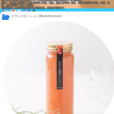
送料： 北海道 2,024円 / 東北 1364円 / 関東、東京、信越 1144円 / 北陸、中部 1,034円 / 関西、中国、四
国、九州 924円 / 沖縄 1,914円
2万円お買い上げの場合は送料無料(北海道、沖縄は半額)です。
ビサンゼセッション/BisanSecession