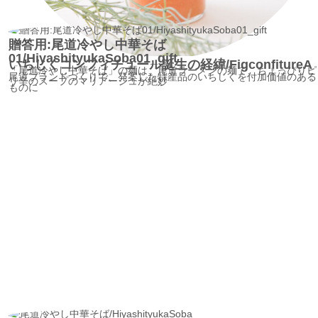
贈答用:尾道冷やし中華そば
01/HiyashityukaSoba01_gift
いちじくコンフィチュール誕生の経緯/FigconfitureA
「尾道冷やし中華そば」の麺は、尾道ラーメンの麺で、ちょっぴりピ
尾道ブランドづくりで、発案した特産品のいちじくを付加価値のある
リ辛のスープのマリアージュが絶妙
ものに