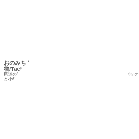
おのみちトートバック＆小
物/TachibanaTextileInstitute2
尾道の帆布を使って作られた、イチジクをイメージしたトートバック
と小物です。