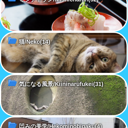
猫/Neko
(14)
気になる風景/Kiininarufukei
(31)
凹みの美学/Hekominobigaku
(4)