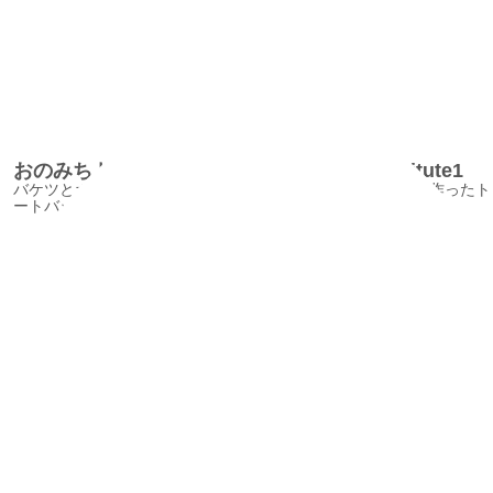
おのみちトートバック/TachibanaTextileInstitute1
バケツとボートそして魚のフグをイメージして尾道の帆布で作ったト
ートバックです。