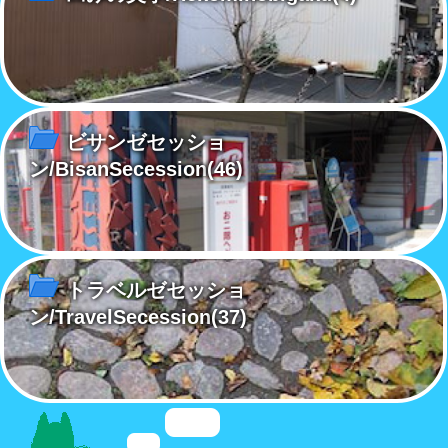
ビサンゼセッショ
ン/BisanSecession
(46)
トラベルゼセッショ
ン/TravelSecession
(37)