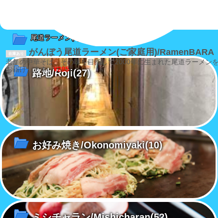
尾道ラーメン
(2)
がんぼう尾道ラーメン(ご家庭用)/RamenBARA
在庫あり
老舗の中華そば、その味を目指して2000年に生まれた尾道ラーメン
お届けします。
¥285
路地/Roji
(27)
お好み焼き/Okonomiyaki
(10)
ミシチャラン/Mishicharan
(52)