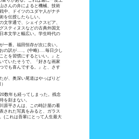
の重りがある。これは週に一度上
山さんの弁によると機械、技術
戦中、ドイツのユダヤ人がナチ
術を伝授したらしい。
の文学通で、シェイクスピア、
グスティヌスなどの古典外国文
日本文学と幅広い。学生時代の
が一番。福田恒存が次に良い。
.....。(中略).....毎日少し
ことを習慣にするといい。』と
いていたそうで、『好きな画家
つでも喜んでする。』と、さす
たが、奥深い尾道はやっぱりど
日）
20数年も経ってしまった。残念
時を刻まない。
川原平さんは、この時計屋の看
表された写真をみると、ガラス
。(これは吾輩にとって人生最大