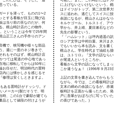
、このたびは、そうした「遊
可能だ。また、この時計には3つ
思っている。
に上げないといけないという。梶
はドイツがトップ。第二次世界大
ガードを潜って、ものの1〜2
スに追われ、逃亡してスイスに技
ッとする看板が目玉に飛び込
余談になるが、梶山さんはかなり
板は当り前の筈なのだが、何
キルケゴール、トルストイ、アウ
る。梶山時計店のこの物件、
学から、井上靖、夏目漱石などの
だ。ということは今年で25年間
先生の影響という。
梶山正三さんの手作りのアン
『「ハムレット」は坪内逍遥の訳
ロシア文学は中村白葉、米川まさおの訳が
音機で、映写機や様々な部品
でもいいから本を読み、文を書く
う。週に一度のネジ巻きで、
梶山さん。学生時代まで油絵も描
それもそのはず、梶山時計店
は、ユトリロ』『文学の話ならい
。かつては尾道の中心地であっ
が尾道人というところか。
在地に移転してからは50年に
看板から文学の話になってしまっ
論お任せだ。明治時代の置時
こか違うなぁ！（1996年９月23
店内には懐かしさを感じるそ
『修理は安くしときますよ。
上記の文章を書き込んでからもう
ながら、今では、この看板時計は
mもある置時計がドッシリ。ド
文末の締めの余談になるが、赤瀬
いメーカー)製だそうで、明
板時計を正面から撮ったため、発
当時、この1台で豪邸が建てら
戸に吾輩がおぼろげに写っていた
董品として値段の付けようが
の喜びであった。)