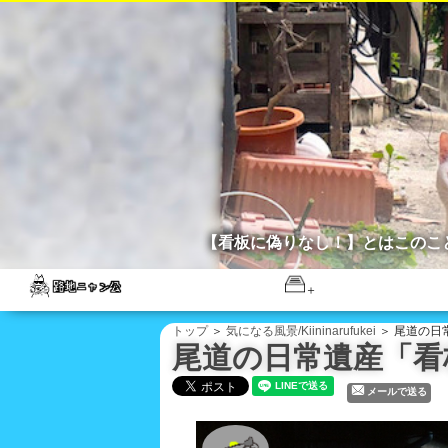
【看板に偽りなし！】とはこのこ
トップ
＞
気になる風景/Kiininarufukei
＞ 尾道の日常
尾道の日常遺産「看板時
メールで送る