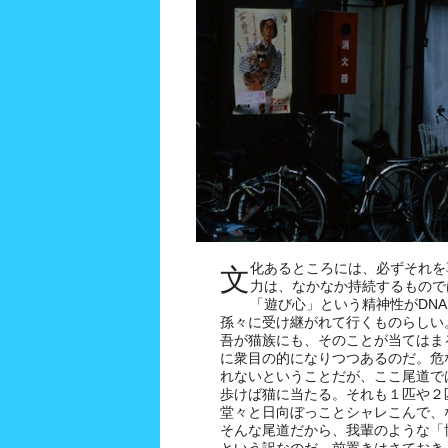
化あるところには、必ずそれを
文
力は、なかなか持続するもので
「遊び心」という精神性がDN
孫々に受け継がれて行くものらしい
吾が猫族にも、そのことが当てはま
に衆目の的になりつつあるのだ。危
れないということだが、ここ尾道で
歩けば猫に当たる。それも１匹や２
堂々と日向ぼっことシャレこんで、
そんな尾道だから、我輩のような「