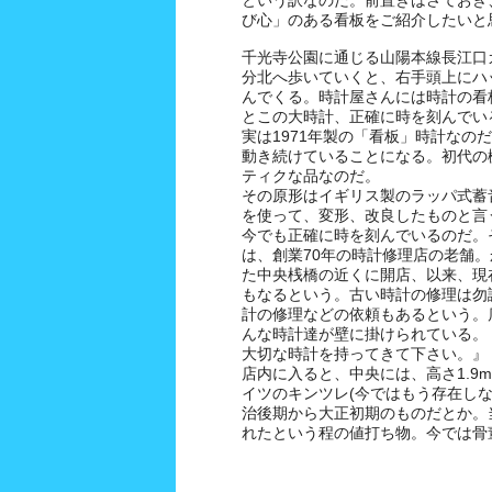
という訳なのだ。前置きはさておき
び心」のある看板をご紹介したいと
千光寺公園に通じる山陽本線長江口
分北へ歩いていくと、右手頭上にハ
んでくる。時計屋さんには時計の看
とこの大時計、正確に時を刻んでい
実は1971年製の「看板」時計なの
動き続けていることになる。初代の
ティクな品なのだ。
その原形はイギリス製のラッパ式蓄
を使って、変形、改良したものと言
今でも正確に時を刻んでいるのだ。
は、創業70年の時計修理店の老舗
た中央桟橋の近くに開店、以来、現
もなるという。古い時計の修理は勿
計の修理などの依頼もあるという。
んな時計達が壁に掛けられている。
大切な時計を持ってきて下さい。』
店内に入ると、中央には、高さ1.9
イツのキンツレ(今ではもう存在しな
治後期から大正初期のものだとか。
れたという程の値打ち物。今では骨