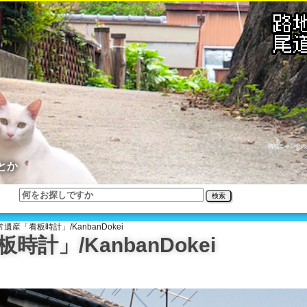
路地ニャン公の
とか
検索
遺産「看板時計」/KanbanDokei
計」/KanbanDokei