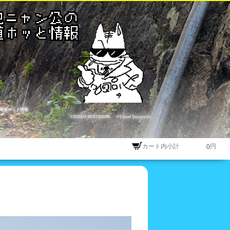
尾道ホット情報
©BISAN SECESSION
・
©Travel Secession
カート内小計
円