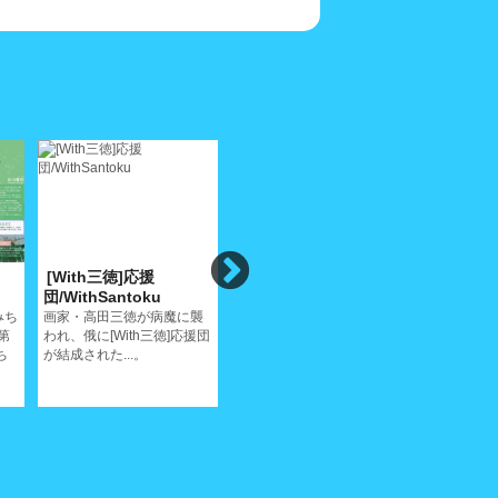
[With三徳]応援
イリーナメジューエワ
白いサテ
団/WithSantoku
ピアノリサイタ
音楽/ Mak
ル/IrinaPiano
みち
画家・高田三徳が病魔に襲
サティが生
第
われ、俄に[With三徳]応援団
ールと尾道
こんな贅沢なピアノリサイ
ち
が結成された...。
タルはちょっとないだろう
ね...。