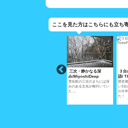
ここを見た方はこちらにも立ち
遺
西郷寺/SaigojiTemple
三次・静かなる深
３台
noNichijoisan
み/MiyoshiDeep
語/ T
鳴き龍天井で有名な西郷寺
に舞い散る桜の美しいさは
、深み
雪化粧の三次のまちには深
歴史
格別だ
ていく
みのある文化が根付いてい
い3台
た...。
の今年
た！