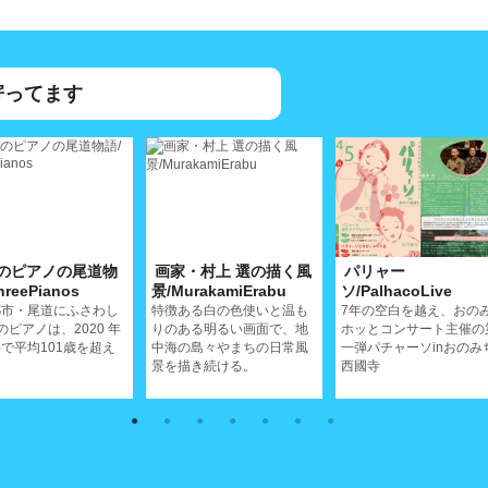
寄ってます
のピアノの尾道物
画家・村上 選の描く風
パリャー
hreePianos
景/MurakamiErabu
ソ/PalhacoLive
都市・尾道にふさわし
特徴ある白の色使いと温も
7年の空白を越え、おの
のピアノは、2020 年
りのある明るい画面で、地
ホッとコンサート主催の
で平均101歳を超え
中海の島々やまちの日常風
一弾パチャーソinおのみ
景を描き続ける。
西國寺