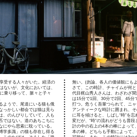
享受する人々がいた。経済の
無い。(勿論、各人の価値観にも
はないが、文化においては、
さて、この時計、チャイムが何と
Aに乗り移って、脈々と子々
代目梶山秀人さんは、わざわざ聞
。
は15分で1回、30分で2回、45
るようで、尾道にいる猫も俄
打つ。危うく吾輩つられて、ニャ
なっかしい都会では猫は見ら
アンティークな時計に囲まれ、そ
は、のんびりしていて、人も
に耳を傾けると、しばし“時”を
匹ではない。道のあちこちに
変だが、“時”の流れがどうも普
なにやら思索に耽っている。
計の中の右上の4本の棒によって
博学多識」の猫も存在し得る
本の棒。どちらも手動によって、