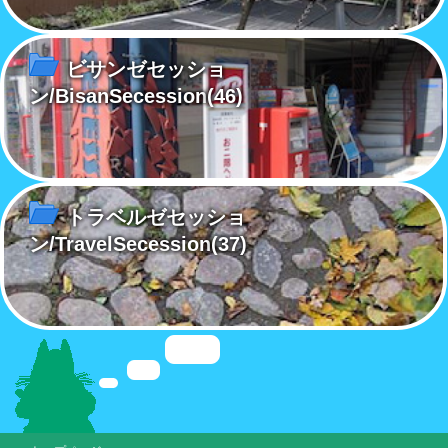
ビサンゼセッショ
ン/BisanSecession
(46)
トラベルゼセッショ
ン/TravelSecession
(37)