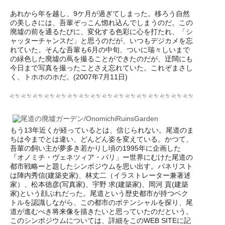
あれから年を越し、9ケ月が過ぎてしまった。移ろう自然
の美しさには、吾輩ぞっこん惚れ込んでしまうのだ。この
廃墟の前を通るたびに、変化する色彩に心を打たれ、「シ
ャッターチャンスだ」と思うのだが、いつもデジカメを忘
れていた。そんな吾輩も6月の中旬、ついに瑞々しいまで
の緑色した廃墟の蔦を撮ることができたのだが、迂闊にも
今日まで写真を撮ったことさえ忘れていた。これぞまさし
く、トホホのホだ。(2007年7月11日)
もう13年近くが経っているとは、信じられない。尾道のま
ちは今までとは違い、どんどん姿を変えている。かつて、
吾輩の飼い主が夢多き若かりし頃の1995年に企画した
『オノミチ・ヴェネツィア・パリ」ー世界にむけた尾道の
都市戦略ーと題したシンポジウムを思い出す。パネリスト
は陣内秀信(建築史家)、林丈二（イラストレーター兼著述
家）、松本徳彦(写真家)、宇野 求(建築家)、岡河 貢(建築
家)という顔ぶれだった。尾道という歴史都市が持つベク
トルを認識しながら、この都市のポテンシャルを探り、尾
道が進むべき将来像を描きたいと思っていたのだという。
このシンポジウムについては、詳細をこのWEB SITEに記