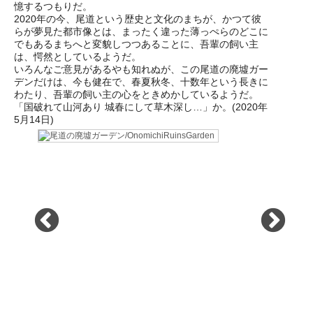
憶するつもりだ。
2020年の今、尾道という歴史と文化のまちが、かつて彼
らが夢見た都市像とは、まったく違った薄っぺらのどこに
でもあるまちへと変貌しつつあることに、吾輩の飼い主
は、愕然としているようだ。
いろんなご意見があるやも知れぬが、この尾道の廃墟ガー
デンだけは、今も健在で、春夏秋冬、十数年という長きに
わたり、吾輩の飼い主の心をときめかしているようだ。
「国破れて山河あり 城春にして草木深し…」か。(2020年
5月14日)