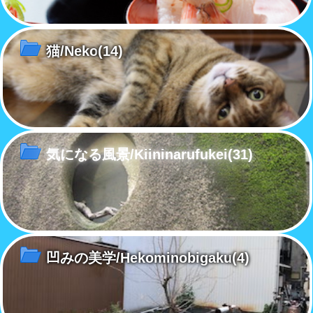
猫/Neko
(14)
気になる風景/Kiininarufukei
(31)
凹みの美学/Hekominobigaku
(4)