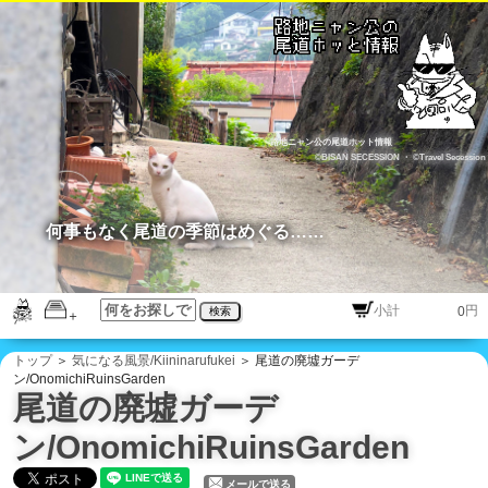
路地ニャン公の尾道ホット情報
©BISAN SECESSION
・
©Travel Secession
何事もなく尾道の季節はめぐる……
円
検索
トップ
＞
気になる風景/Kiininarufukei
＞ 尾道の廃墟ガーデ
ン/OnomichiRuinsGarden
尾道の廃墟ガーデ
ン/OnomichiRuinsGarden
メールで送る