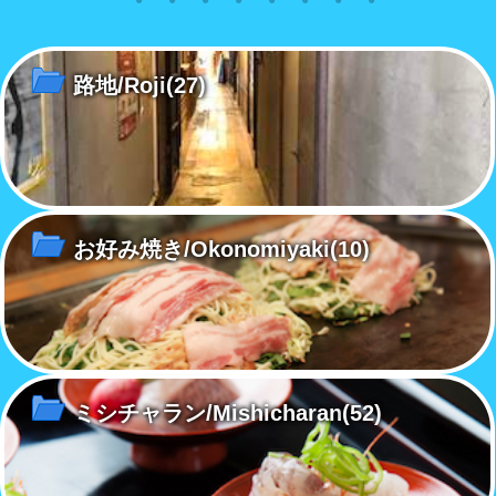
別だ
台のピアノは、2020 年の今年
ある明るい画面で、地中海の
ッ
で平均101歳を超えた！
島々やまちの日常風景を描き続
チ
ける。
路地/Roji
(27)
お好み焼き/Okonomiyaki
(10)
ミシチャラン/Mishicharan
(52)