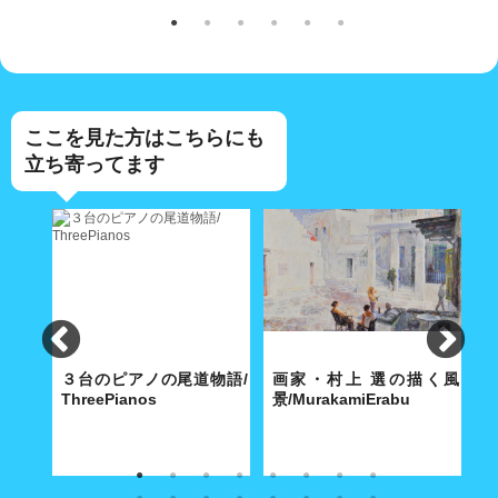
ここを見た方はこちらにも
立ち寄ってます
e
３台のピアノの尾道物語/
画家・村上 選の描く風
パ
ThreePianos
景/MurakamiErabu
寺に舞
歴史都市・尾道にふさわしい3
特徴ある白の色使いと温もりの
7