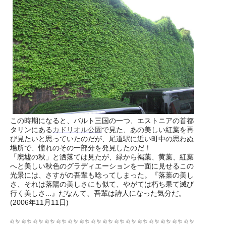
この時期になると、バルト三国の一つ、エストニアの首都
タリンにある
カドリオル公園
で見た、あの美しい紅葉を再
び見たいと思っていたのだが、尾道駅に近い町中の思わぬ
場所で、憧れのその一部分を発見したのだ！
「廃墟の秋」と洒落ては見たが、緑から褐葉、黄葉、紅葉
へと美しい秋色のグラディエーションを一面に見せるこの
光景には、さすがの吾輩も唸ってしまった。『落葉の美し
さ、それは落陽の美しさにも似て、やがては朽ち果て滅び
行く美しさ...』だなんて、吾輩は詩人になった気分だ。
(2006年11月11日)