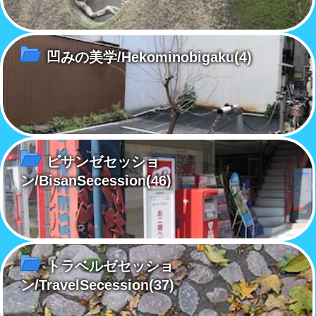
凹みの美学/Hekominobigaku
(4)
ビサンゼセッショ
ン/BisanSecession
(46)
トラベルゼセッショ
ン/TravelSecession
(37)