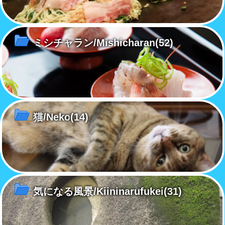
ミシチャラン/Mishicharan
(52)
猫/Neko
(14)
気になる風景/Kiininarufukei
(31)