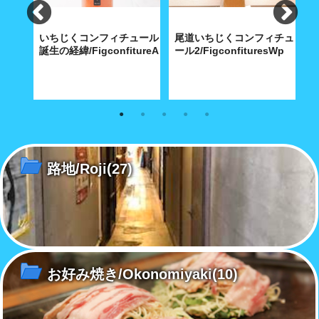
ン＆冷
いちじくコンフィチュール
尾道いちじくコンフィチュ
そば
誕生の経緯/FigconfitureA
ール2/FigconfituresWp
ー
a02_gift
やし中
尾道ブランドづくりで、発案し
心のこもった1本の手造りおの
手
マリア
た特産品のいちじくを付加価値
みち朝捥ぎいちじくコンフィチ
コ
味で
のあるものに
ュールをお届けします。
す
路地/Roji
(27)
お好み焼き/Okonomiyaki
(10)