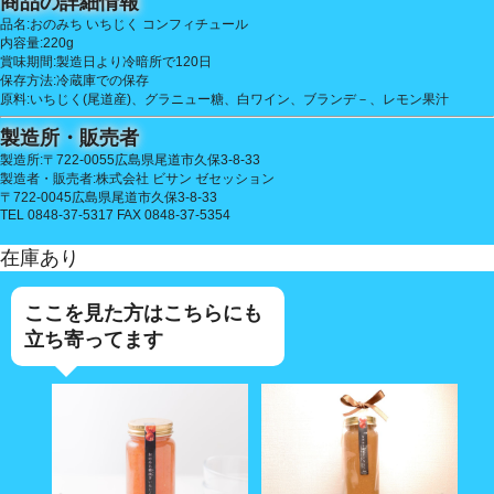
商品の詳細情報
品名:おのみち いちじく コンフィチュール
内容量:220g
賞味期間:製造日より冷暗所で120日
保存方法:冷蔵庫での保存
原料:いちじく(尾道産)、グラニュー糖、白ワイン、ブランデ－、レモン果汁
製造所・販売者
製造所:〒722-0055広島県尾道市久保3-8-33
製造者・販売者:株式会社 ビサン ゼセッション
〒722-0045広島県尾道市久保3-8-33
TEL 0848-37-5317 FAX 0848-37-5354
在庫あり
ここを見た方はこちらにも
立ち寄ってます