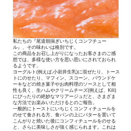
私たちの『尾道朝捥ぎいちじくコンフチュー
ル』、その味わいは格別です。
この商品をお召し上がりになったお客さまのご感
想では、多様な使い方を思い思いにされておられ
るようです。
ヨーグルト(例えば,小岩井生乳)に混ぜたり、トース
トにのせたり、マフィン、スコーン、パウンドケ
ーキなどの焼き菓子やお肉料理のソースとして相
性も良く、生ハムやクリームチーズ(例えば、Kili)
にぴったりの絶妙なマリアージュだと、さまざま
な方法でお楽みいただけるとのご報告。
一般的にトーストにいちじくコンフィチュールを
のせて食される方、食パンの上にバターを置いて
こんがりと焼いた後にコンフィチュールをのせる
と、さらに美味しさが強く感じられます。これは