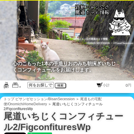
路地ニャン公の尾道ホット情報
©BISAN SECESSION
・
©Travel Secession
心のこもった1本の手造りおのみち朝捥ぎいちじ
くコンフィチュールをお届けします。
円
検索
トップ
ビサンゼセッション/BisanSecession
＞
尾道もの宅配
便/OnomichiHomeDelivery
＞ 尾道いちじくコンフィチュール
2/FigconfituresWp
尾道いちじくコンフィチュー
ル2/FigconfituresWp