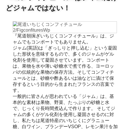
どジャムではない！
『尾道朝捥ぎいちじくコンフィチュール』は、ジ
ャムでもコンポートでもありません。
ジャム(英語)は「ぎっしりと押し込む」という凝固
した形状を意味するもので、多くのジャムがゲル
化剤を使用して凝固させています。コンポート
は、果物を水や薄い砂糖水で煮て作る、ヨーロッ
パの伝統的な果物の保存方法。そしてコンフィチ
ュールとは、砂糖や酢あるいは油などに漬けて保
存するという目的から生まれたフランスの言葉で
す。
一般的に皆さんが思われている「ジャム」は、基
本的な素材は果物、野菜、たっぷりの砂糖と水
で、じっくり長時間煮込んで作ります。 そしてジ
ャムの多くがゲル化剤を使用し凝固させるのに対
し、私たちは尾道特産のいちじくにグラニュー
糖、白ワイン、ブランデーVSOP、レモン果汁を加