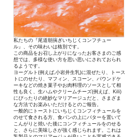
私たちの『尾道朝捥ぎいちじくコンフチュー
ル』、その味わいは格別です。
この商品をお召し上がりになったお客さまのご感
想では、多様な使い方を思い思いにされておられ
るようです。
ヨーグルト(例えば,小岩井生乳)に混ぜたり、トース
トにのせたり、マフィン、スコーン、パウンドケ
ーキなどの焼き菓子やお肉料理のソースとして相
性も良く、生ハムやクリームチーズ(例えば、Kili)
にぴったりの絶妙なマリアージュだと、さまざま
な方法でお楽みいただけるとのご報告。
一般的にトーストにいちじくコンフィチュールを
のせて食される方、食パンの上にバターを置いて
こんがりと焼いた後にコンフィチュールをのせる
と、さらに美味しさが強く感じられます。これは
乳製品とのマリアージュが良いことを実感できる