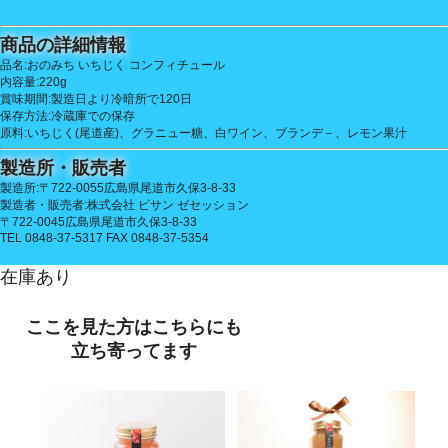
商品の詳細情報
品名:おのみち いちじく コンフィチュール
内容量:220g
賞味期間:製造日より冷暗所で120日
保存方法:冷蔵庫での保存
原料:いちじく(尾道産)、グラニュー糖、白ワイン、ブランデ－、レモン果汁
製造所・販売者
製造所:〒722-0055広島県尾道市久保3-8-33
製造者・販売者:株式会社 ビサン ゼセッション
〒722-0045広島県尾道市久保3-8-33
TEL 0848-37-5317 FAX 0848-37-5354
在庫あり
ここを見た方はこちらにも
立ち寄ってます