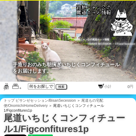
路地ニャン公の尾道ホット情報
©BISAN SECESSION
・
©Travel Secession
手造りおのみち朝捥ぎいちじくコンフィチュール
をお届けします。
円
検索
トップ
ビサンゼセッション/BisanSecession
＞
尾道もの宅配
便/OnomichiHomeDelivery
＞ 尾道いちじくコンフィチュール
1/Figconfitures1p
尾道いちじくコンフィチュー
ル1/Figconfitures1p