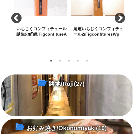
ン＆冷
いちじくコンフィチュール
尾道いちじくコンフィチュ
そば
誕生の経緯/FigconfitureA
ール2/FigconfituresWp
ー
a02_gift
やし中
尾道ブランドづくりで、発案し
心のこもった1本の手造りおの
手
マリア
た特産品のいちじくを付加価値
みち朝捥ぎいちじくコンフィチ
コ
の味で
のあるものに
ュールをお届けします。
路地/Roji
(27)
お好み焼き/Okonomiyaki
(10)