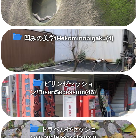
凹みの美学/Hekominobigaku
(4)
ビサンゼセッショ
ン/BisanSecession
(46)
トラベルゼセッショ
ン/TravelSecession
(37)