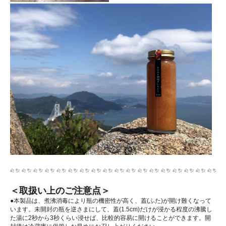
＜取扱い上のご注意点＞
●本製品は、煮沸消毒により瓶の機密性が高く、蓋(ふた)が開け難くなって
います。未開封の瓶を逆さまにして、蓋(1.5cm)だけが浸かる程度の沸騰し
た湯に2秒から3秒くらい浸せば、比較的容易に開けることができます。開