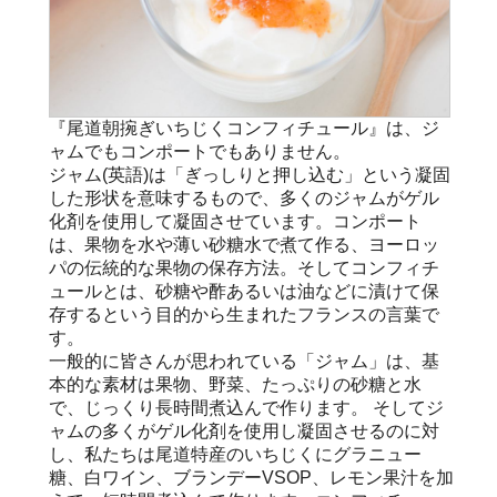
『尾道朝捥ぎいちじくコンフィチュール』は、ジ
ャムでもコンポートでもありません。
ジャム(英語)は「ぎっしりと押し込む」という凝固
した形状を意味するもので、多くのジャムがゲル
化剤を使用して凝固させています。コンポート
は、果物を水や薄い砂糖水で煮て作る、ヨーロッ
パの伝統的な果物の保存方法。そしてコンフィチ
ュールとは、砂糖や酢あるいは油などに漬けて保
存するという目的から生まれたフランスの言葉で
す。
一般的に皆さんが思われている「ジャム」は、基
本的な素材は果物、野菜、たっぷりの砂糖と水
で、じっくり長時間煮込んで作ります。 そしてジ
ャムの多くがゲル化剤を使用し凝固させるのに対
し、私たちは尾道特産のいちじくにグラニュー
糖、白ワイン、ブランデーVSOP、レモン果汁を加