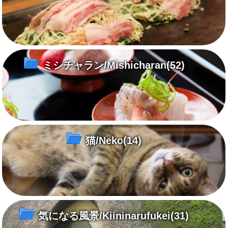
ミシチャラン/Mishicharan
(52)
猫/Neko
(14)
気になる風景/Kiininarufukei
(31)