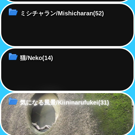
ミシチャラン/Mishicharan
(52)
猫/Neko
(14)
気になる風景/Kiininarufukei
(31)