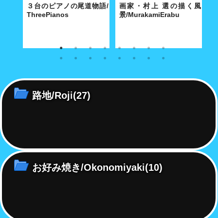
e
３台のピアノの尾道物語/
画家・村上 選の描く風
パ
ThreePianos
景/MurakamiErabu
寺に舞
歴史都市・尾道にふさわしい3
特徴ある白の色使いと温もりの
7
別だ
台のピアノは、2020 年の今年
ある明るい画面で、地中海の
ッ
で平均101歳を超えた！
島々やまちの日常風景を描き続
チ
ける。
路地/Roji
(27)
お好み焼き/Okonomiyaki
(10)