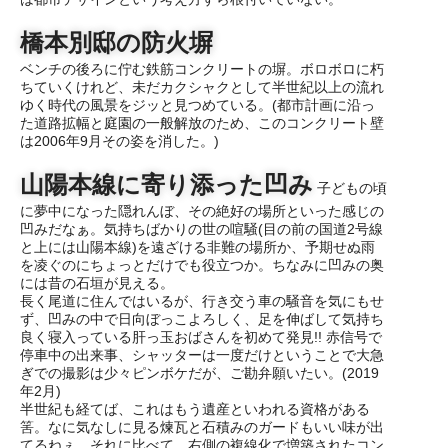
橋本別邸の防火塀
ベンチの後ろに佇む鉄筋コンクリートの塀。ボロボロに朽
ちていくけれど、未だカクシャクとして半世紀以上の流れ
ゆく時代の風景をジッと見つめている。(都市計画に沿っ
た道路拡幅と庭園の一般解放のため、このコンクリート壁
は2006年9月その姿を消した。)
山陽本線に寄り添った凹み
子どもの頃
に夢中になった隠れんぼ、その絶好の場所といった感じの
凹みだなぁ。気持ちばかりの世の喧騒(目の前の国道2号線
と上には山陽本線)を遠ざける非難の場所か、予期せぬ雨
を凌ぐのにちょっとだけでも役立つか。ちなみに凹みの奥
には昔の石垣が見える。
長く尾道に住んではいるが、行き交う車の騒音を気にもせ
ず、凹みの中で日向ぼっこよろしく、足を伸ばして気持ち
良く寝入っている肝っ玉おばさんを初めて発見!! 赤信号で
停車中の出来事、シャッターは一度だけということで大急
ぎでの撮影は少々ピンボケだが、ご勘弁願いたい。(2019
年2月)
半世紀も経てば、これはもう遺産といわれる資格がある
筈。なに気なしに見る煉瓦と石積みのガードもいい味が出
てるねぇ。それに比べて、右側の複線化で増築されたコン