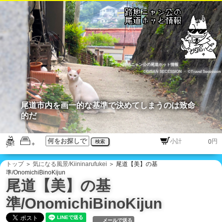
路地ニャン公の尾道ホット情報
©BISAN SECESSION
・
©Travel Secession
尾道市内を画一的な基準で決めてしまうのは致命
的だ
円
検索
トップ
＞
気になる風景/Kiininarufukei
＞ 尾道【美】の基
準/OnomichiBinoKijun
尾道【美】の基
準/OnomichiBinoKijun
メールで送る