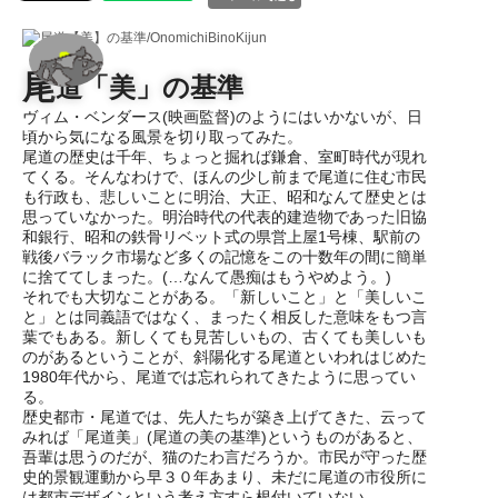
尾
道「美」の基準
ヴィム・ベンダース(映画監督)のようにはいかないが、日
頃から気になる風景を切り取ってみた。
尾道の歴史は千年、ちょっと掘れば鎌倉、室町時代が現れ
てくる。そんなわけで、ほんの少し前まで尾道に住む市民
も行政も、悲しいことに明治、大正、昭和なんて歴史とは
思っていなかった。明治時代の代表的建造物であった旧協
和銀行、昭和の鉄骨リベット式の県営上屋1号棟、駅前の
戦後バラック市場など多くの記憶をこの十数年の間に簡単
に捨ててしまった。(…なんて愚痴はもうやめよう。)
それでも大切なことがある。「新しいこと」と「美しいこ
と」とは同義語ではなく、まったく相反した意味をもつ言
葉でもある。新しくても見苦しいもの、古くても美しいも
のがあるということが、斜陽化する尾道といわれはじめた
1980年代から、尾道では忘れられてきたように思ってい
る。
歴史都市・尾道では、先人たちが築き上げてきた、云って
みれば「尾道美」(尾道の美の基準)というものがあると、
吾輩は思うのだが、猫のたわ言だろうか。市民が守った歴
史的景観運動から早３０年あまり、未だに尾道の市役所に
は都市デザインという考え方すら根付いていない。