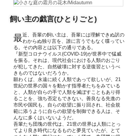
飼い主の戯言(ひとりごと)
最近、吾輩の飼い主は、吾輩には理解できぬ訳の
わからぬ独り言を、誰に言うでもなく喋ってい
る。その内容とは以下の通りである。
『新型コロナウイルス(COVID-19)が世界中で猛威
を振る。それは、現代社会における人類のおごり
が犯してきた、自然破壊に対する逆復習というべ
きものではないだろうか。
願わくば、永遠に続く人類であって欲しいが、21
世紀の世界の国々を動かす指導者たちをみている
と、人類が自らの手で人類を滅ぼすこともあり得
ることを、強ち否定もできない。善良なる先進の
市民や国民も、自らの欲望に振り回され、社会規
範に添うように自らの欲望を制御できる人は、そ
んなに多くはいないようだ。
吾輩たち団塊の世代は、21世の世界は人類にとっ
てより良き時代になるものと夢見ていたが、とて