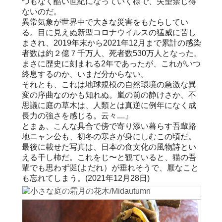
つもなく酷い世紀になっていく様で、失望禁じ得
ないのだ。
異常気象が世界中で大きな災害をもたらしてい
る。目に見えぬ新型コロナウイルスの猛威に苦し
まされ、2019年末から2021年12月まで累計の感染
者数は約２億７千万人、死者数530万人となった。
まさに歴史に刻まれる2年であったが、これがいつ
終息するのか、いまだ分からない。
それとも、これは地球規模の自然環境の急激な異
変の序曲なのかも知れぬ。嵐の前の静けさか、不
思議に庭の草木は、人類とは真逆に例年になく成
長力の強さを感じる。云々....』
とまぁ、こんな具合で傍で寄り添い暮らす吾輩路
地ニャン公も、初冬の寒さが身にしむこの頃だ。
最後に載せた写真は、日本の食文化の風物詩とい
える干し柿だ。これをじ〜と観ていると、猫の吾
輩でも思わず涎(よだれ）が垂れそうで、厭なこと
も忘れてしまう。(2021年12月28日)