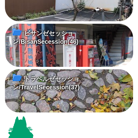
ビサンゼセッショ
ン/BisanSecession
(46)
トラベルゼセッショ
ン/TravelSecession
(37)