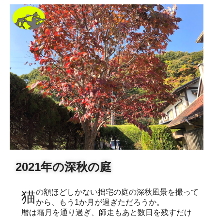
2021年の深秋の庭
猫の額ほどしかない拙宅の庭の深秋風景を撮って
から、もう1か月が過ぎただろうか。
暦は霜月を通り過ぎ、師走もあと数日を残すだけ