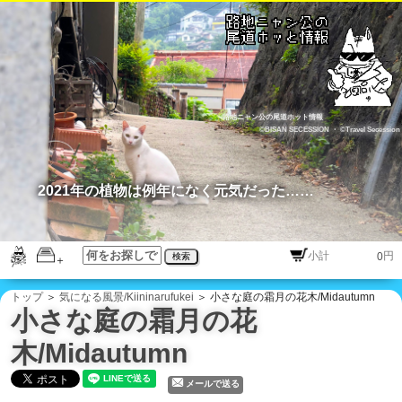
路地ニャン公の尾道ホット情報
©BISAN SECESSION
・
©Travel Secession
2021年の植物は例年になく元気だった……
円
検索
トップ
＞
気になる風景/Kiininarufukei
＞ 小さな庭の霜月の花木/Midautumn
小さな庭の霜月の花
木/Midautumn
メールで送る