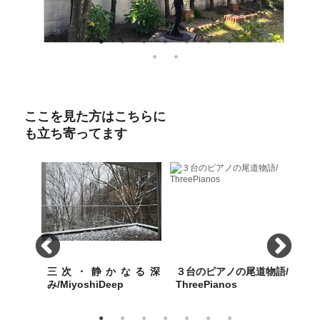
ここを見た方はこちらに
も立ち寄ってます
mple
三次・静かなる深
３台のピアノの尾道物語/
画
み/MiyoshiDeep
ThreePianos
景/