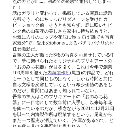
点のカビが!!.....。初めての経験で驚愕してしまっ
た！
話はガラリと変わって、掲載している写真に話題
を移そう。心にちょっぴりダメージを受けたカ
ビ・ショック前、そうとも知らず、庭に咲いたピ
ンク色の山茶花の美しさを家中に持ち込もうと、
お気に入りのコップや花瓶に飾っては"誰でも写真
家気分”で、愛用のiphoneによるパチリパチリのお
任せ撮影だ。
吾輩の主人が撮った3枚の写真をお見せしている中
で、壁に架けられたオリジナルのブリキアートの
『おのみち花器』が目を引く。これは今年で創業
100周年を迎えた
内海製作所
(尾道)の作品で、どれ
も一つとして同じものはなく、しかも時間と共に
自ら文様を変容していくという希少価値のあるも
のだが、世間にはあまり知られていない。
吾輩の主人はこのブリキアートの『おのみち花
器』に一目惚れして数年前に入手し、以来毎年花
を飾っているのだが、残念ながら2021年12月31日
を以って内海製作所は廃業するという。尾道から
また一つ歴史が消えていく。(在庫があるので、ど
れも数ヶ月は入手可能と思われる。)