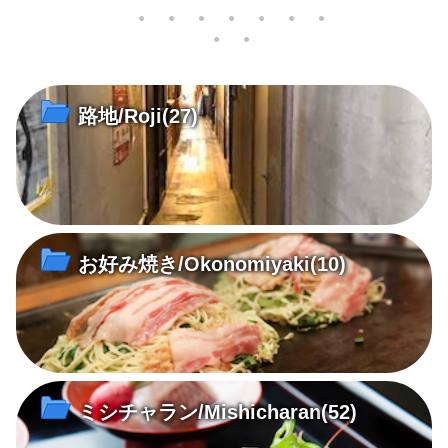
西郷寺に
雪化粧の三次のまちには深み
歴史都市・尾道にふさわしい
特徴
さは格別
のある文化が根付いてい
3台のピアノは、2020 年の今
のあ
た...。
年で平均101歳を超えた！
の島
き続
路地/Roji
(27)
お好み焼き/Okonomiyaki
(10)
ミシチャラン/Mishicharan
(52)