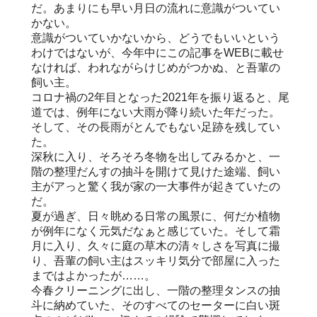
だ。あまりにも早い月日の流れに意識がついてい
かない。
意識がついていかないから、どうでもいいという
わけではないが、今年中にこの記事をWEBに載せ
なければ、われながらけじめがつかぬ、と吾輩の
飼い主。
コロナ禍の2年目となった2021年を振り返ると、尾
道では、例年にない大雨が降り続いた年だった。
そして、その長雨がとんでもない足跡を残してい
た。
深秋に入り、そろそろ冬物を出してみるかと、一
階の整理だんすの抽斗を開けて見けた途端、飼い
主がアっと驚く我が家の一大事件が起きていたの
だ。
夏が過ぎ、日々眺める日常の風景に、何だか植物
が例年になく元気だなぁと感じていた。そして霜
月に入り、久々に庭の草木の清々しさを写真に撮
り、吾輩の飼い主はスッキリ気分で部屋に入った
まではよかったが……。
今春クリーニングに出し、一階の整理タンスの抽
斗に納めていた、そのすべてのセーターに白い斑