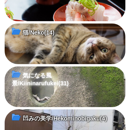
猫/Neko
(14)
気になる風
景/Kiininarufukei
(31)
凹みの美学/Hekominobigaku
(4)