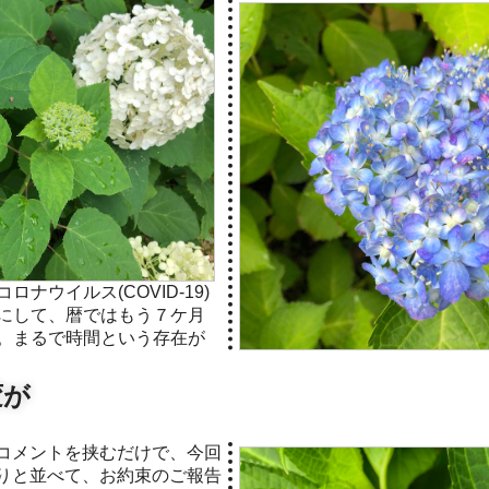
ナウイルス(COVID-19)
にして、暦ではもう７ケ月
。まるで時間という存在が
変が
りと並べて、お約束のご報告