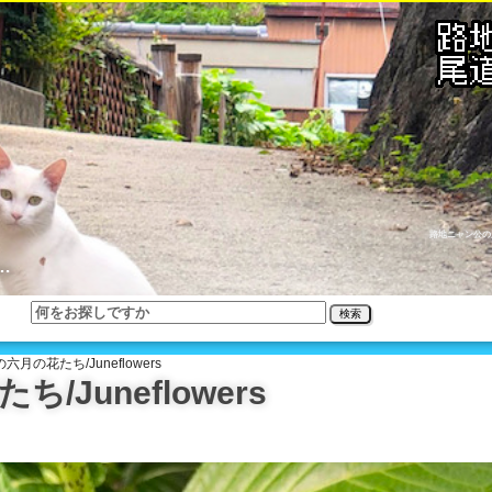
路地ニャン公の
…
検索
月の花たち/Juneflowers
Juneflowers