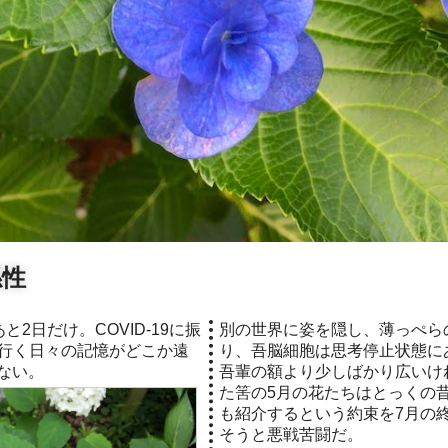
係性
別の世界に姿を隠し、薄っぺら
行く日々の記憶がどこか遠
り、吾脳細胞は思考停止状態に
ない。
吾輩の額より少しばかり広いけ
た筈の5月の花たちはとっくの
も紹介するという約束を7月の
そうと悪戦苦闘だ。