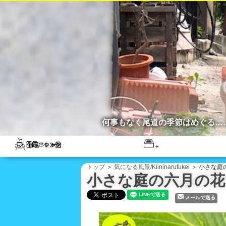
何事もなく尾道の季節はめぐる…
トップ
＞
気になる風景/Kiininarufukei
＞ 小さな庭の六
小さな庭の六月の花たち/
メールで送る