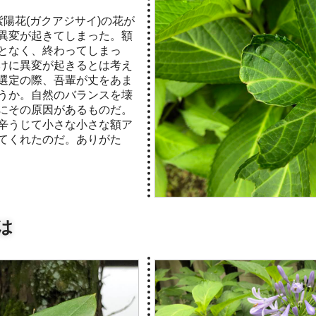
陽花(ガクアジサイ)の花が
異変が起きてしまった。額
となく、終わってしまっ
けに異変が起きるとは考え
選定の際、吾輩が丈をあま
うか。自然のバランスを壊
にその原因があるものだ。
辛うじて小さな小さな額ア
てくれたのだ。ありがた
は