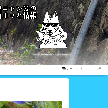
尾道ホット情報
©BISAN SECESSION
・
©Travel Secession
カート内小計
円