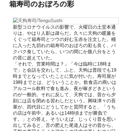
箱寿司のおぼろの彩
新型コロナウイルスの影響で、火曜日の土堂本通
りは、やはり人影は疎らだ。久々に天狗の暖簾を
くぐって箱寿司とツウの好む玉赤を注文した。桶
に入った九切れの箱寿司のおぼろの彩も良く、パ
クパク食していたら、いつの間にか腹八分をとう
の昔に超えていた。
「それで、営業時間は？」「今は臨時に18時ま
で」と会話を交わして、ふと、天狗は普段でも19
時までとなっていたことに気が付いた。寿司屋が
19時までとは、どういうことか。飲食店の商いは
アルコール飲料で食も進み、夜が稼ぎどきという
のが一般的。それに反して、天狗では、昔から夕
刻には店を閉める習わしだという。興味津々の吾
輩が、四代目にどうしてかと質問すると、「うち
の店は午前中、あるいは14時頃までが勝負で
す。」との答え。そういえば、じっくり昔を思い
出してみると、舌の肥えた尾道人はその昔から、