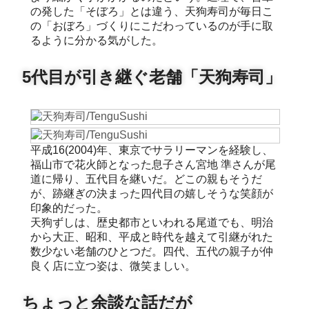
の発した「そぼろ」とは違う、天狗寿司が毎日こ
の「おぼろ」づくりにこだわっているのが手に取
るように分かる気がした。
5代目が引き継ぐ老舗「天狗寿司」
平成16(2004)年、東京でサラリーマンを経験し、
福山市で花火師となった息子さん宮地 準さんが尾
道に帰り、五代目を継いだ。どこの親もそうだ
が、跡継ぎの決まった四代目の嬉しそうな笑顔が
印象的だった。
天狗ずしは、歴史都市といわれる尾道でも、明治
から大正、昭和、平成と時代を越えて引継がれた
数少ない老舗のひとつだ。四代、五代の親子が仲
良く店に立つ姿は、微笑ましい。
ちょっと余談な話だが