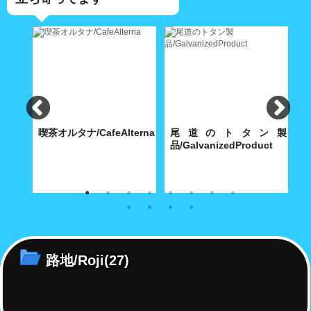
食
喫茶オルタナ/CafeAlterna
尾道のトタン製
iShokudo
品/GalvanizedProduct
B
食べ飽
八坂神社に通じる築島(明神)小
内海製作所(大正9年創業)が今
【
路に根付いた小さな喫茶店
も昭和30年代の機械で製造す
ち
る堅牢無比の手作り尾道トタ
ル
ン・グッズ
路地/Roji
(27)