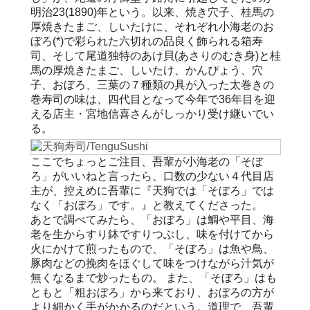
明治23(1890)年という。以来、焼き穴子、桂馬の
厚焼きたまご、しいたけに、それぞれ小海老のお
ぼろ(*)で彩られた六切れの品良く飾られる箱寿
司、そして尾道独特のあけ貝(あさりのむき身)と桂
馬の厚焼きたまご、しいたけ、かんぴょう、穴
子、おぼろ、三葉の７種類の具が入った太巻きの
巻寿司の味は、四代目となって今年で36年目を迎
える店主・宮地信喜さんがしっかり受け継いでい
る。
ここでちょっとご注目、吾輩が小海老の「そぼ
ろ」がいいねと言ったら、口数の少ない４代目店
主が、控えめに吾輩に『天狗では「そぼろ」では
なく「おぼろ」です。』と教えてくださった。
あとで調べてみたら、「おぼろ」は鯛や平目、海
老を生からすり鉢ですりつぶし、味を付けてから
火にかけて煎ったもので、「そぼろ」は魚や鳥、
豚肉などの挽肉をほぐして味をつけながら汁気が
無くなるまで炒ったもの。 また、「そぼろ」はも
ともと「粗おぼろ」から来ており、おぼろの方が
より細かく手がかかるのだという。道理で、吾輩