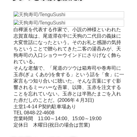
白樺派を代表する作家で、小説の神様といわれた
志賀直哉は、尾道滞在中に天狗の二代目の義妹に
大変世話になったという。そのお礼と感謝の気持
ちということで贈られてきた二客の湯呑みが、天
狗寿司の入口ショウーウインドにさりげなく飾ら
れている。
そんな老舗で、「尾道のツウは箱寿司や巻寿司に
玉赤(ぎょくあか)を食する」という話を「食」に一
家言もつ知り合いに聴いた。そんな言葉にすぐ影
響されるミーハーな吾輩、以降、玉赤を注文する
ことを忘れていない。玉赤とは半熟たまごを入れ
た赤だしのことだ。(2006年４月3日)
土堂1-4-14 P契約駐車場あり
TEL 0848-22-4608
営業時間 11:00～14:00、15:00～19:00
定休日 木曜日(祝日の場合は営業)