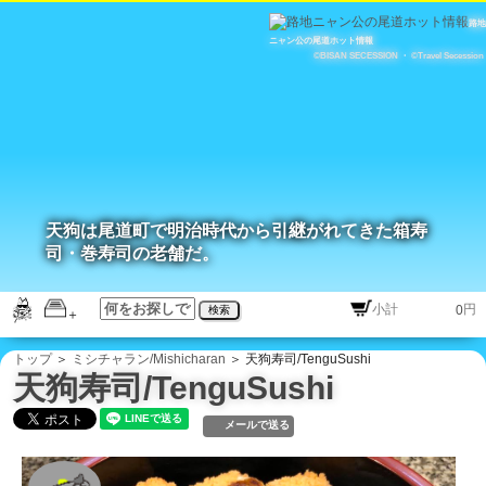
路地
ニャン公の尾道ホット情報
©BISAN SECESSION
・
©Travel Secession
天狗は尾道町で明治時代から引継がれてきた箱寿
司・巻寿司の老舗だ。
円
検索
トップ
＞
ミシチャラン/Mishicharan
＞ 天狗寿司/TenguSushi
天狗寿司/TenguSushi
メールで送る