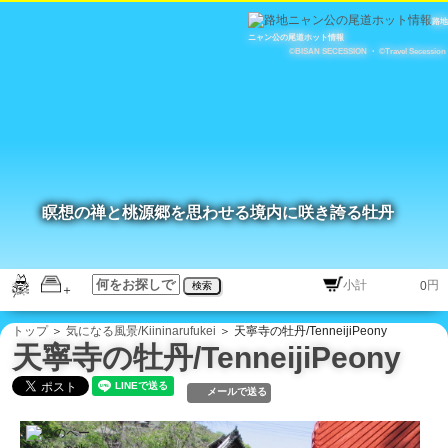
路地
ニャン公の尾道ホット情報
©BISAN SECESSION
・
©Travel Secession
瞑想の禅と桃源郷を思わせる境内に咲き誇る牡丹
円
検索
トップ
＞
気になる風景/Kiininarufukei
＞ 天寧寺の牡丹/TenneijiPeony
天寧寺の牡丹/TenneijiPeony
メールで送る