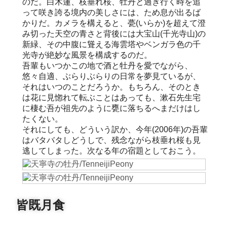
のだ。白木蓮、枝垂れ桜、牡丹と過ぎ行く時を追
って咲き誇る境内の美しさには、ため息が出るば
かりだ。カメラを構えると、甍(いらか)を超えて澄
み切った天空の青さと背後には大宝山(千光寺山)の
新緑、その中腹に聳える海雲塔やベンガラ色の千
光寺が絶妙な風景を構成するのだ。
吾輩もいつかこの地で酒と牡丹を愛でながら、
悠々自適、ぶらりぶらりの日常を夢見ているが、
それはいつのことだろうか。もちろん、そのとき
は花に見惚れて転ぶことはあっても、漱石先生宅
に棲む吾が祖先のように甕に落ちるへまだけはし
たくない。
それにしても、どういう訳か、今年(2006年)の吾輩
はバタバタしどうしで、残念ながら枝垂れ桜も見
逃してしまった。次なる年の宿題としておこう。
皆既月食