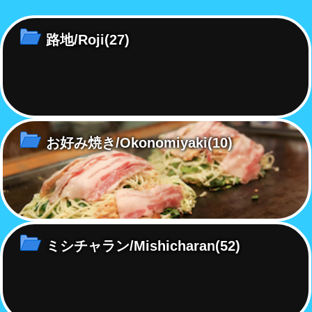
で平均101歳を超えた！
島
け
路地/Roji
(27)
お好み焼き/Okonomiyaki
(10)
ミシチャラン/Mishicharan
(52)