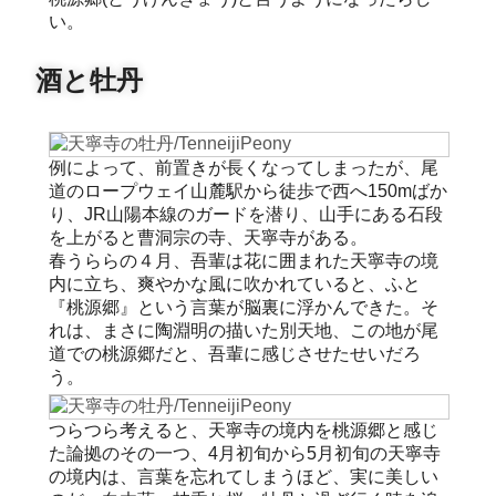
い。
酒と牡丹
例によって、前置きが長くなってしまったが、尾
道のロープウェイ山麓駅から徒歩で西へ150mばか
り、JR山陽本線のガードを潜り、山手にある石段
を上がると曹洞宗の寺、天寧寺がある。
春うららの４月、吾輩は花に囲まれた天寧寺の境
内に立ち、爽やかな風に吹かれていると、ふと
『桃源郷』という言葉が脳裏に浮かんできた。そ
れは、まさに陶淵明の描いた別天地、この地が尾
道での桃源郷だと、吾輩に感じさせたせいだろ
う。
つらつら考えると、天寧寺の境内を桃源郷と感じ
た論拠のその一つ、4月初旬から5月初旬の天寧寺
の境内は、言葉を忘れてしまうほど、実に美しい