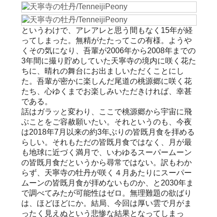
というわけで、アレアレと思う間もなく15年が経
ってしまった。無精がたたってこの有様。ようや
くその気になり、吾輩が2006年から2008年までの
3年間に撮り貯めしていた天寧寺の境内に咲く花た
ちに、晴れの舞台にお出ましいただくことにし
た。吾輩が密かに楽しんだ尾道の桃源郷に咲く花
たち、心ゆくまでお楽しみいただきければ、幸甚
である。
話はガラッと変わり、ここで桃源郷から宇宙に飛
ぶことをご容赦願いたい。それというのも、今夜
は2018年7月以来の約3年ぶりの皆既月食を拝める
らしい。それもただの皆既月食ではなく、月が最
も地球に近づく満月で、いわゆるスーパームーン
の皆既月食だというから尋常ではない。訳もわか
らず、天寧寺の牡丹が咲く４月あたりにスーパー
ムーンの皆既月食が拝めないものか、と2030年ま
で調べてみたが可能性はゼロ。無理難題の欲ばり
は、ほどほどにか。結局、今回は厚い雲で月がま
ったく見えぬという悲惨な結果となってしまっ