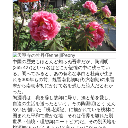
中国の歴史もほとんど知らぬ吾輩だが、陶淵明
(365-427)という名はどこか記憶の中に残ってい
る。調べてみると、あの有名な李白と杜甫が生ま
れる300年もの前、魏晋南北朝時代(六朝期)の東晋
末から南朝宋初にかけて名を残した詩人だとわか
った。
陶淵明は、職を辞し故郷に帰り、酒と菊を愛し、
自適の生活を送ったという。その陶淵明(とう えん
めい)が描いた「桃花源記」に描かれている桃林に
囲まれた平和で豊かな地、それは俗界を離れた別
世界・仙境・理想郷(ユートピア)だ。その別天地を
桃源郷(とうげんきょう)と言うようになったらし