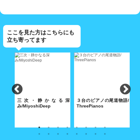
ここを見た方はこちらにも
立ち寄ってます
e
三次・静かなる深
３台のピアノの尾道物語/
み/MiyoshiDeep
ThreePianos
景
寺に舞
雪化粧の三次のまちには深みの
歴史都市・尾道にふさわしい3
特
別だ
ある文化が根付いていた...。
台のピアノは、2020 年の今年
あ