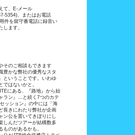
えて、E-メール
848-37-5354)、またはお電話
場合は、ご用件を留守番電話に録音い
たします。
やそのご相談もできます
識豊かな弊社の優秀なスタ
』ということです。いわゆ
とではないかと。
ITEにある、『路地』から始
ャラン』…と続く7つのカテ
ゼセッション』の中には「海
ど長きにわたり弊社が企画
ャン公を置いてきぼりにし
楽しんだツアーが結構数多
るものがあるかも。