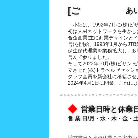
[ご
あ
小社は、1992年7月に(株)ビ
初は人材ネットワークを生かし
合企画業(主に商業デザインと
営)を開始、1993年1月からJT
保生保代理業を業務拡大し、多
営んで参りました。
そして2023年10月(株)ビサ
立させた(株)トラベルゼセッ
タッフ全員を新会社に移籍させた
2024年4月1日に開業、これ
◆
営業日時と休業
営 業 日/月・水・木・金・