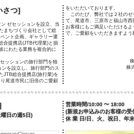
をいただいております。
いさつ]
このたび、弊社では２社のゼ
て、尾道市、三原市と福山市西部
サン ゼセッションを設立、当
お客様にもご満足いただけるよ
たまちづくり会社として総
で、ご愛顧をいただきますよう
イベント企画、ギャラリー運
B総合提携店(JTB代理業)と損
岐にわたる業務を複合的に
ン ゼセッションの旅行部門を独
株
ションを設立し、旅行部門のス
JTB総合提携店(旅行業)を
により尾道市民に旧倍のご愛顧
営業時間/10:00 〜 18:00
日
(新規お申込みのお客様の受付
土曜日の週5日)
休 業 日/日、火、祝日、年