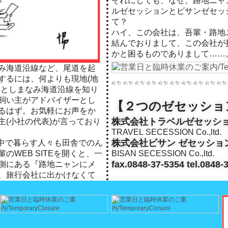
それにしても、なぜ、路地ニャ
ルゼセッションとビサンゼセッ
て？
ハイ、この会社は、吾輩・路地
結んでおりまして、この会社が
かと困るものでありまして……。(
み海道沿線など、尾道を起
するには、何よりも現地(地
道としまなみ海道沿線を知り
飼い主がアドバイザーとし
【２つのゼセッショ
るはず。お気軽にお声をか
株式会社トラベルゼセッション
主(小社の代表)が言っており
TRAVEL SECESSION Co.,ltd.
株式会社ビサン ゼセッショ
の中で暮らす人々も田舎でのん
のWEB SITEを開くと、一
BISAN SECESSION Co.,ltd.
fax.0848-37-5354 tel.0848-
側にある『路地ニャンにメ
、旅行会社に出かけなくて