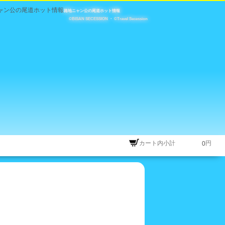
路地ニャン公の尾道ホット情報
©BISAN SECESSION
・
©Travel Secession
カート内小計
円