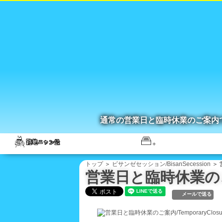
通常の営業日と臨時休業のご案内
トップ
＞
ビサンゼセッション/BisanSecession
＞ 
営業日と臨時休業のご案内
メールで送る