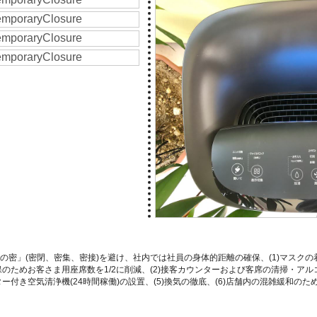
密」(密閉、密集、密接)を避け、社内では社員の身体的距離の確保、(1)マスクの
保のためお客さま用座席数を1/2に削減、(2)接客カウンターおよび客席の清掃・アル
ー付き空気清浄機(24時間稼働)の設置、(5)換気の徹底、(6)店舗内の混雑緩和