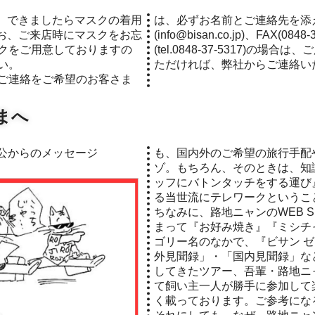
は、必ずお名前とご連絡先を添
お、ご来店時にマスクをお忘
(info@bisan.co.jp)、FAX(0
クをご用意しておりますの
(tel.0848-37-5317)の
い。
ただければ、弊社からご連絡い
ご連絡をご希望のお客さま
まへ
ン公からのメッセージ
も、国内外のご希望の旅行手配
ゾ。もちろん、そのときは、知
ッフにバトンタッチをする運び
る当世流にテレワークというこ
ちなみに、路地ニャンのWEB S
まって『お好み焼き』『ミシチ
ゴリー名のなかで、『ビサン 
外見聞録」・「国内見聞録」な
してきたツアー、吾輩・路地ニ
て飼い主一人が勝手に参加して
く載っております。ご参考にな