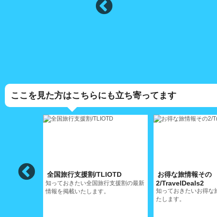
ここを見た方はこちらにも立ち寄ってます
表
全国旅行支援割/TLIOTD
お得な旅情報その
rcial
2/TravelDeals2
知っておきたい全国旅行支援割の最新
知っておきたいお得な
情報を掲載いたします。
rocurement
たします。