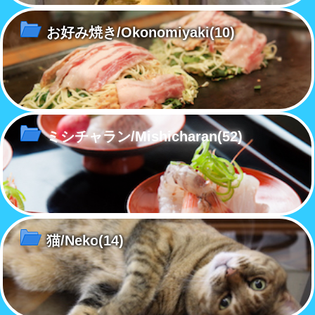
お好み焼き/Okonomiyaki
(10)
ミシチャラン/Mishicharan
(52)
猫/Neko
(14)