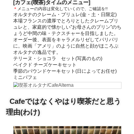
[カフェ(喫茶)タイムのメニュー]
＊
メニューの内容は変化していくので、ご確認を!!
オルタナのクレーム・ブリュレ(金・土・日限定)
本場フランスの濃厚でとろりとしたクレームブリ
ュレと、家庭的で懐かしい”お母さんのプリン”のち
ょうど中間の味・テクスチャーを目指しました。
オーダー後、表面をキャラメルリゼしてパリパリ
に。映画「アメリ」のように自然と顔がほころぶ
オルタナの逸品です。
テリーヌ・ショコラ セット(写真のもの)
ベイクド チーズケーキセット
季節のパウンドケーキセット(日によってお任せ)
ミニパフェ
Cafeではなくやはり喫茶だと思う
理由(わけ)