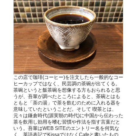
この店で珈琲(コーヒー)を注文したら一般的なコー
ヒーカップではなく、民芸調の茶碗が出てくる。
茶碗というと飯茶碗を想像する方もおられると思
うが、吾輩が調べたところによると、茶碗とはも
ともと「茶の湯」で茶を飲むのために入れる器を
意味していたということだ。そして 喫茶とは、
元々は鎌倉時代(源実朝の時代)に中国から伝わった
茶を飲用し効用を嗜む習慣や作法を指す言葉だと
いう。吾輩はWEB SITEのエントリー名を何気な
く、英語表記でKissaではなくCafeと書いたもの