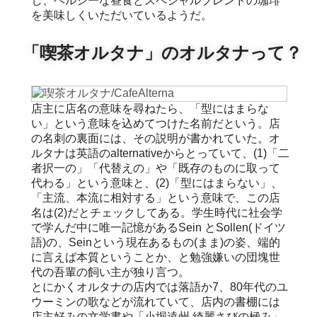
し、ヘルシーな昼食とスペシャルブレンドの珈琲
を美味しくいただいているようだ。
「喫茶オルタナ」のオルタナって？
店主に店名の意味を尋ねたら、「型にはまらな
い」という意味を込めてつけた名前だという。店
の名刺の裏面には、その説明が書かれていた。オ
ルタナは英語のalternativeからとっていて、(1)「二
者択一の」「代替えの」や「既存のものに取って
代わる」という意味と、(2)「型にはまらない」、
「主流、本流に相対する」という意味で、この店
名は(2)だとチェックしてある。学生時代に社会学
で学んだ中に唯一記憶があるSein とSollen(ドイツ
語)の、Seinという現在あるもの(まま)の姿、端的
に言えば本質ということか、と勉強嫌いの団塊世
代の吾輩の飼い主が独り言つ。
とにかくオルタナの店内では落語か7、80年代のユ
ウーミンの歌などが流れていて、店内の書棚には
店主好みの文学書や「小堀遠州 綺麗さびの極み」