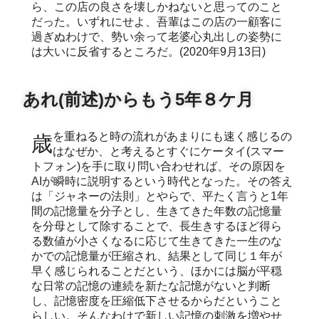
ら、この店の良さを壊しかねないと思ってのこと
だった。いずれにせよ、吾輩はこの店の一顧客に
過ぎぬわけで、勢い余って老婆心丸出しの姿勢に
は大いに反省するところだ。(2020年9月13日)
あれ(前述)からもう5年８ケ月
歳を重ねると時の流れがあまりにも速く感じるの
はなぜか、と考えるとすぐにケータイ(スマー
トフォン)を手に取り問い合わせれば、その原因を
AIが瞬時に説明するという時代となった。その答え
は「ジャネーの法則」とやらで、平たく言うと1年
間の記憶量を分子とし、生きてきた年数の記憶量
を分母として除することで、長生きするほど得ら
る数値が小さくなるに応じて生きてきた一生のな
かでの記憶量が圧縮され、結果として同じ１年が
早く感じられることだという、ほかには脳が平穏
な日常の記憶の連続を新たな記憶がないと判断
し、記憶密度を圧縮低下させるからだということ
らしい。そんなわけで新しい記憶の刺激を増やせ