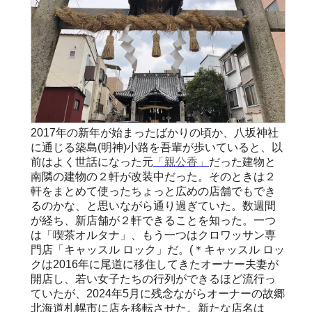
2017年の新年が始まったばかりの頃か、八坂神社
に通じる築島(明神)小路を吾輩が歩いていると、以
前はよく世話になった元
「親公香」
だった建物と
南隣の建物の２軒が改装中だった。そのときは２
軒をまとめて使ったちょっと広めの店舗でもでき
るのかな、と思いながら通り過ぎていた。数週間
が経ち、新店舗が２軒できることを知った。一つ
は「喫茶オルタナ」、もう一つはクロワッサン専
門店「キャッスル ロック」だ。(＊キャッスル ロッ
クは2016年に尾道に移住してきたオーナー夫妻が
開店し、若い女子たちの行列ができるほど流行っ
ていたが、2024年5月に残念ながらオーナーの故郷
北海道札幌市に店を移転させた。新たな店名は