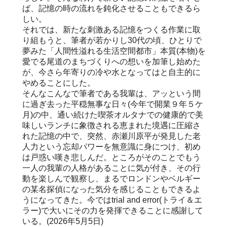
ば、記憶の時の流れを鈍化させることもできるら
しい。
それでは、新たな刺激ある記憶をつくる作業に取
り組もうと、筆者が若かりし30代の頃、ひとりで
夢みた「人間性溢れる生活空間都市」本質(本物)を
愛でる尾道のまちづくりへの想いを加筆し始めた
が、今さら年寄りの冷や水となってはと自主的に
やめることにした。
そんなこんなで筆者である我輩は、アッという間
に過ぎ去った平穏無事な日々(今年で開業９年５ケ
月)の中、通い続けた喫茶オルタナでの健康的で美
味しいランチに象徴される恵まれた境遇に圧縮さ
れた記憶の中で、突然、赤瀬川原平が発見した老
人力という忘却パワーを無意識に身につけ、初め
は戸惑い嘆き悲しんだ。ところがそのことでもう
一人の我輩の人格があることに気が付き、その行
動を楽しんで観察し、まるでロンドンやベルギー
の某名探偵になった気分を感じることもできるよ
うになってきた。今ではtrial and error(トライ＆エ
ラー)で大いにその力を発揮できることに感謝して
いる。(2026年5月5日)