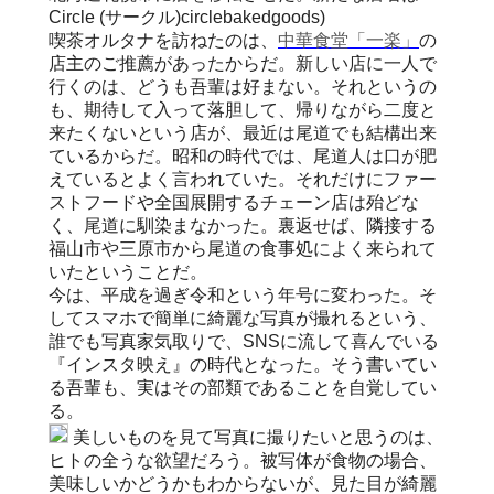
Circle (サークル)circlebakedgoods)
喫茶オルタナを訪ねたのは、
中華食堂「一楽」
の
店主のご推薦があったからだ。新しい店に一人で
行くのは、どうも吾輩は好まない。それというの
も、期待して入って落胆して、帰りながら二度と
来たくないという店が、最近は尾道でも結構出来
ているからだ。昭和の時代では、尾道人は口が肥
えているとよく言われていた。それだけにファー
ストフードや全国展開するチェーン店は殆どな
く、尾道に馴染まなかった。裏返せば、隣接する
福山市や三原市から尾道の食事処によく来られて
いたということだ。
今は、平成を過ぎ令和という年号に変わった。そ
してスマホで簡単に綺麗な写真が撮れるという、
誰でも写真家気取りで、SNSに流して喜んでいる
『インスタ映え』の時代となった。そう書いてい
る吾輩も、実はその部類であることを自覚してい
る。
美しいものを見て写真に撮りたいと思うのは、
ヒトの全うな欲望だろう。被写体が食物の場合、
美味しいかどうかもわからないが、見た目が綺麗