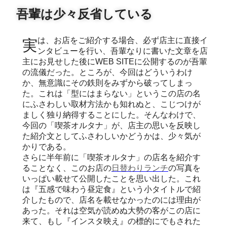
吾輩は少々反省している
実は、お店をご紹介する場合、必ず店主に直接イ
ンタビューを行い、吾輩なりに書いた文章を店
主にお見せした後にWEB SITEに公開するのが吾輩
の流儀だった。ところが、今回はどういうわけ
か、無意識にその鉄則をみずから破ってしまっ
た。これは「型にはまらない」というこの店の名
にふさわしい取材方法かも知れぬと、こじつけが
ましく独り納得することにした。そんなわけで、
今回の「喫茶オルタナ」が、店主の思いを反映し
た紹介文としてふさわしいかどうかは、少々気が
かりである。
さらに半年前に「喫茶オルタナ」の店名を紹介す
ることなく、このお店の
日替わりランチ
の写真を
いっぱい載せて公開したことを思い出した。これ
は『五感で味わう昼定食』という小タイトルで紹
介したもので、店名を載せなかったのには理由が
あった。それは空気が読めぬ大勢の客がこの店に
来て、もし『インスタ映え』の標的にでもされた