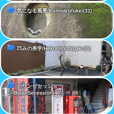
気になる風景/Kiininarufukei
(31)
凹みの美学/Hekominobigaku
(4)
ビサンゼセッショ
ン/BisanSecession
(46)