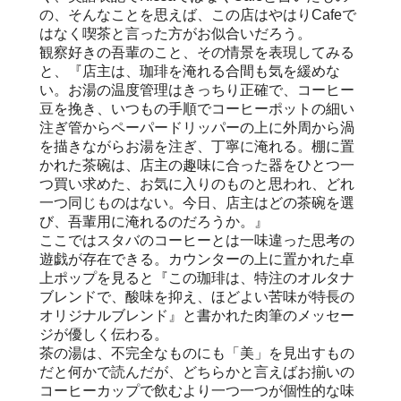
の、そんなことを思えば、この店はやはりCafeで
はなく喫茶と言った方がお似合いだろう。
観察好きの吾輩のこと、その情景を表現してみる
と、『店主は、珈琲を淹れる合間も気を緩めな
い。お湯の温度管理はきっちり正確で、コーヒー
豆を挽き、いつもの手順でコーヒーポットの細い
注ぎ管からペーパードリッパーの上に外周から渦
を描きながらお湯を注ぎ、丁寧に淹れる。棚に置
かれた茶碗は、店主の趣味に合った器をひとつ一
つ買い求めた、お気に入りのものと思われ、どれ
一つ同じものはない。今日、店主はどの茶碗を選
び、吾輩用に淹れるのだろうか。』
ここではスタバのコーヒーとは一味違った思考の
遊戯が存在できる。カウンターの上に置かれた卓
上ポップを見ると『この珈琲は、特注のオルタナ
ブレンドで、酸味を抑え、ほどよい苦味が特長の
オリジナルブレンド』と書かれた肉筆のメッセー
ジが優しく伝わる。
茶の湯は、不完全なものにも「美」を見出すもの
だと何かで読んだが、どちらかと言えばお揃いの
コーヒーカップで飲むより一つ一つが個性的な味