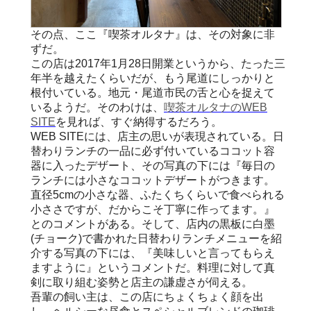
その点、ここ『喫茶オルタナ』は、その対象に非
ずだ。
この店は2017年1月28日開業というから、たった三
年半を越えたくらいだが、もう尾道にしっかりと
根付いている。地元・尾道市民の舌と心を捉えて
いるようだ。そのわけは、
喫茶オルタナのWEB
SITE
を見れば、すぐ納得するだろう。
WEB SITEには、店主の思いが表現されている。日
替わりランチの一品に必ず付いているココット容
器に入ったデザート、その写真の下には『毎日の
ランチには小さなココットデザートがつきます。
直径5cmの小さな器、ふたくちくらいで食べられる
小ささですが、だからこそ丁寧に作ってます。』
とのコメントがある。そして、店内の黒板に白墨
(チョーク)で書かれた日替わりランチメニューを紹
介する写真の下には、『美味しいと言ってもらえ
ますように』というコメントだ。料理に対して真
剣に取り組む姿勢と店主の謙虚さが伺える。
吾輩の飼い主は、この店にちょくちょく顔を出