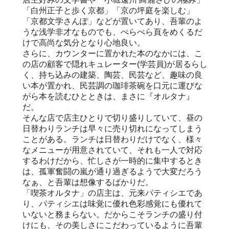
「白州正子と歩く京都」「京の坪庭を楽しむ」
「京都文学さんぽ」などが置いてあり、吾輩のよ
うな浅学非才なものでも、ぺらぺら頁をめくるだ
けで高尚な気分となり心地良い。
さらに、カウンターに置かれた本のなかには、こ
の店の顧客で隠れキュレーター(学芸員)が居るらし
く、持ち込みの建築、陶芸、民芸など、趣味の良
い本が置かれ、民芸調の珈琲茶碗を口元に運びな
がら本を読むひとときは、まさに『オルタナ』
だ。
そんな店で店主ひとりで切り盛りしていて、昼の
日替わりランチは早々に売り切れになってしまう
ことがある。ランチは日替わりだけでなく、様々
なメニューが用意されていて、それも一人で対応
するわけだから、忙しさが一時的に集中するとき
は、孤軍奮闘の嵐が通り過ぎるようで大変だろう
なぁ、と吾輩は想像するばかりだ。
「喫茶オルタナ」の店主は、元来パティシエであ
り、パティシエは味覚に優れ色彩感覚にも優れて
いないと務まらない。だからこそランチの盛り付
けにも、その美しさにこだわっているように吾輩