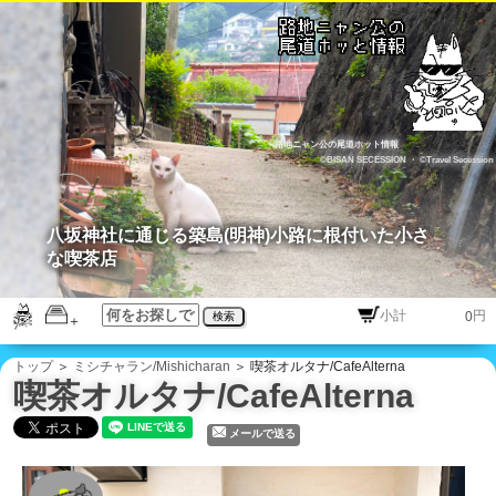
路地ニャン公の尾道ホット情報
©BISAN SECESSION
・
©Travel Secession
八坂神社に通じる築島(明神)小路に根付いた小さ
な喫茶店
円
検索
トップ
＞
ミシチャラン/Mishicharan
＞ 喫茶オルタナ/CafeAlterna
喫茶オルタナ/CafeAlterna
メールで送る