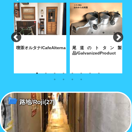
食
喫茶オルタナ/CafeAlterna
尾道のトタン製
iShokudo
品/GalvanizedProduct
B
食べ飽
八坂神社に通じる築島(明神)小
内海製作所(大正9年創業)が今
【
路に根付いた小さな喫茶店
も昭和30年代の機械で製造す
ち
る堅牢無比の手作り尾道トタ
ル
ン・グッズ
路地/Roji
(27)