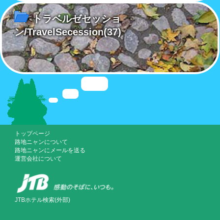
トラベルゼセッショ
ン/TravelSecession
(37)
トップページ
路地ニャンについて
路地ニャンにメールを送る
運営会社について
JTBホテル検索(外部)