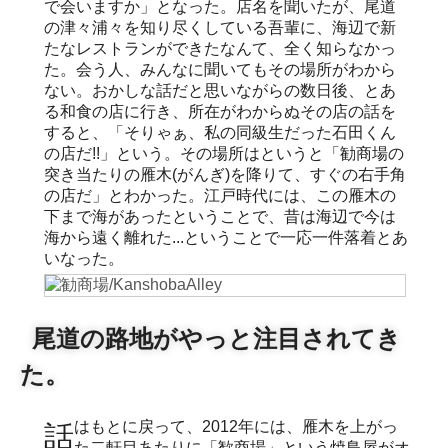
で会いますか」となった。店名を聞いたが、尾道
の津々浦々を知り尽くしている吾輩に、海辺で新
たなレストランができたなんて、全く知らなかっ
た。会う人、みんなに聞いてもその場所がわから
ない。おかしな話だと思いながらの数日後、とあ
る和食の店に行き、所在がわからぬその店の話を
すると、「そりゃぁ、私の同級生だった石田くん
の店だ!!」という。その場所はというと「勧商場の
突き当たりの雁木(がんぎ)を降りて、すぐの右手角
の店だ」とわかった。江戸時代には、この雁木の
下まで海があったということで、昔は海辺で今は
海から遠く離れた...ということで一応一件落着とあ
いなった。
尾道の路地がやっと注目されてき
た。
話はもとに戻って、2012年には、雁木を上がっ
た二軒目あたりに「歓商場」という焼鳥屋がオ