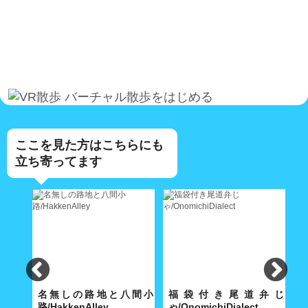
バーチャル散歩をはじめる
ここを見た方はこちらにも
立ち寄ってます
lley
名無しの路地と八間小
福袋付き尾道弁じ
路/HakkenAlley
ゃ/OnomichiDialect
路