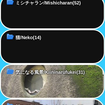
ミシチャラン/Mishicharan
(52)
猫/Neko
(14)
気になる風景/Kiininarufukei
(31)