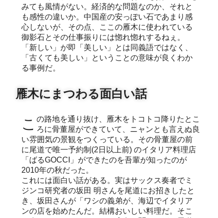
みても風情がない。経済的な問題なのか、それと
も感性の違いか。中国産の安っぽい石であまり感
心しないが、その点、ここの雁木に使われている
御影石とその仕事振りには惚れ惚れするねぇ。
「新しい」が即「美しい」とは同義語ではなく、
「古くても美しい」ということの意味が良くわか
る事例だ。
雁木にまつわる面白い話
この路地を通り抜け、雁木をトコトコ降りたとこ
ろに骨董屋ができていて、ニャンとも言えぬ良
い雰囲気の景観をつくっている。その骨董屋の前
に尾道で唯一予約制(2日以上前) のイタリア料理店
「ばるGOCCI」ができたのを吾輩が知ったのが
2010年の秋だった。
これには面白い話がある。実はサックス奏者でミ
ジンコ研究者の坂田 明さんを尾道にお招きしたと
き、坂田さんが「ワシの義弟が、海辺でイタリア
ンの店を始めたんだ。結構おいしい料理だ。そこ