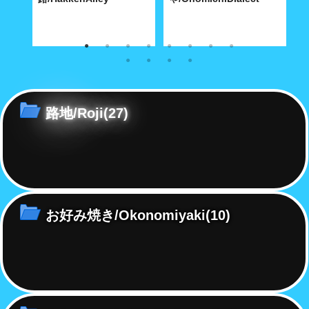
な商店
奥深い路地の真ん中に大きな空
経済合理性が優先する現代社会
こ
間がポッカリと。
で「方言」も「路地」と同じ運
あ
命をたどるのか……
路地/Roji
(27)
お好み焼き/Okonomiyaki
(10)