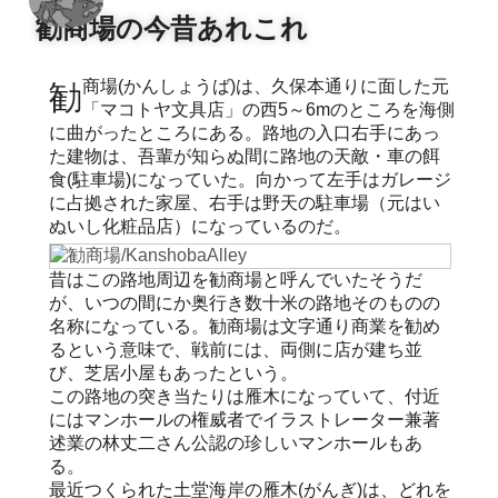
勧商場の今昔あれこれ
勧商場(かんしょうば)は、久保本通りに面した元
「マコトヤ文具店」の西5～6mのところを海側
に曲がったところにある。路地の入口右手にあっ
た建物は、吾輩が知らぬ間に路地の天敵・車の餌
食(駐車場)になっていた。向かって左手はガレージ
に占拠された家屋、右手は野天の駐車場（元はい
ぬいし化粧品店）になっているのだ。
昔はこの路地周辺を勧商場と呼んでいたそうだ
が、いつの間にか奥行き数十米の路地そのものの
名称になっている。勧商場は文字通り商業を勧め
るという意味で、戦前には、両側に店が建ち並
び、芝居小屋もあったという。
この路地の突き当たりは雁木になっていて、付近
にはマンホールの権威者でイラストレーター兼著
述業の林丈二さん公認の珍しいマンホールもあ
る。
最近つくられた土堂海岸の雁木(がんぎ)は、どれを