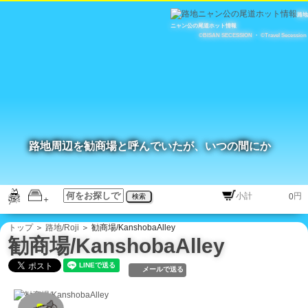
路地
ニャン公の尾道ホット情報
©BISAN SECESSION
・
©Travel Secession
路地周辺を勧商場と呼んでいたが、いつの間にか
円
検索
トップ
＞
路地/Roji
＞ 勧商場/KanshobaAlley
勧商場/KanshobaAlley
メールで送る