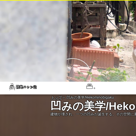
トップ
＞ 凹みの美学/Hekominobigaku
凹みの美学/Hekom
建物が壊され、一つの凹みが誕生する。その空間に