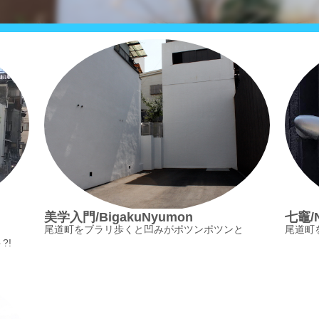
美学入門/BigakuNyumon
七竈/N
尾道町をブラリ歩くと凹みがポツンポツンと
尾道町
?!