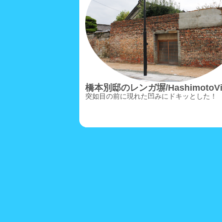
橋本別邸のレンガ塀/HashimotoVil
突如目の前に現れた凹みにドキッとした！