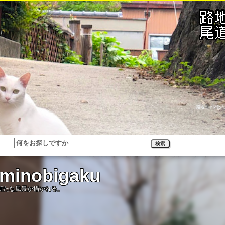
路地ニャン公の
検索
inobigaku
新たな風景が描かれる。