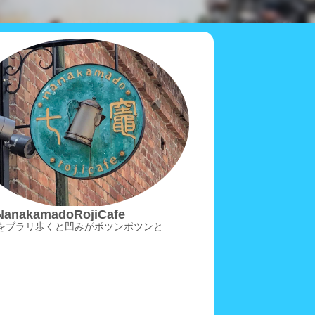
anakamadoRojiCafe
をブラリ歩くと凹みがポツンポツンと