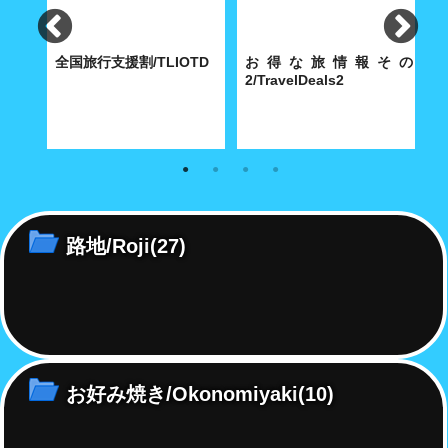
く表
全国旅行支援割/TLIOTD
お得な旅情報その
rcial
2/TravelDeals2
内
知っておきたい全国旅行支援割
知っておきたいお得な旅情報を
総
の最新情報を掲載いたします。
掲載いたします。
営
広
路地/Roji
(27)
お好み焼き/Okonomiyaki
(10)