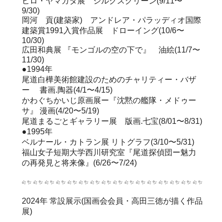
ヒロ・ヤマガタ展 シルクスクリーン(9/11〜
9/30)
岡河 貢(建築家) アンドレア・パラッディオ国際
建築賞1991入賞作品展 ドローイング(10/6〜
10/30)
広田和典展 『モンゴルの空の下で』 油絵(11/7〜
11/30)
●1994年
尾道白樺美術館建設のためのチャリティー・バザ
ー 書画.陶器(4/1〜4/15)
かわぐちかいじ原画展ー『沈黙の艦隊・メドゥー
サ』 漫画(4/20〜5/19)
尾道まるごとギャラリー展 版画.七宝(8/01〜8/31)
●1995年
ベルナール・カトラン展 リトグラフ(3/10〜5/31)
福山女子短期大学西川研究室『尾道探偵団ー魅力
の再発見と将来像』(6/26〜7/24)
2024年 常設展示(国画会会員・高田三徳が描く作品
展)