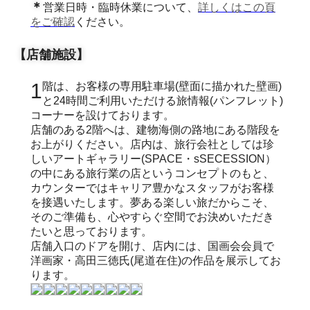
＊
営業日時・臨時休業について、
詳しくはこの頁
をご確認
ください。
【店舗施設】
1階は、お客様の専用駐車場(壁面に描かれた壁画)
と24時間ご利用いただける旅情報(パンフレット)
コーナーを設けております。
店舗のある2階へは、建物海側の路地にある階段を
お上がりください。店内は、旅行会社としては珍
しいアートギャラリー(SPACE・sSECESSION）
の中にある旅行業の店というコンセプトのもと、
カウンターではキャリア豊かなスタッフがお客様
を接遇いたします。夢ある楽しい旅だからこそ、
そのご準備も、心やすらぐ空間でお決めいただき
たいと思っております。
店舗入口のドアを開け、店内には、国画会会員で
洋画家・高田三徳氏(尾道在住)の作品を展示してお
ります。