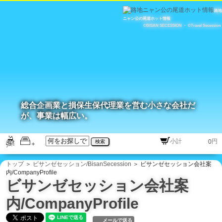
路地
ニャン公の尾道ホット情報
©BISAN SECESSION
・
©Travel Secession
総合企画業と損保生保代理業を営む小さな会社だ
が、事業は幅広い。
円
検索
トップ
＞
ビサンゼセッション/BisanSecession
＞ ビサンゼセッション会社案
内/CompanyProfile
ビサンゼセッション会社案
内/CompanyProfile
メールで送る