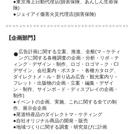
●東京海上日動代理店(損害保険、あんしん生命保
険)
●ジェイアイ傷害火災代理店(損害保険)
【企画部門】
●広告計画に関する立案、推進、全般(マ－ケティ
ングに関する各種調査の企画・分析・リポ－テ
ィング・デザイン・制作、ロゴ・ロゴマ－ク・CI
デザイン、会社案内・ポスタ－・各種カタログ、
ダイレクトメ－ル・折り込み広告・観光案内リ－
フレット・出版物の企画・立案・編集・デザイ
ン・制作、サインボ－ド・ディスプレイの企画・
制作)
●イベントの企画、実施、これに関する全ての制
作、展示会企画
●尾道特産品のダイレクトマ－ケティング
●自社オリジナル商品の開発・販売
●地域づくりに関する調査・研究並びに計画