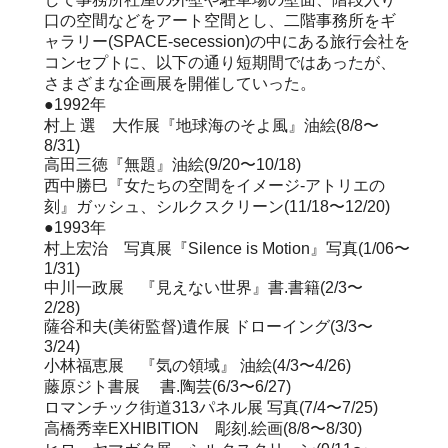
口の空間などをアート空間とし、二階事務所をギ
ャラリー(SPACE-secession)の中にある旅行会社を
コンセプトに、以下の通り短期間ではあったが、
さまざまな企画展を開催していった。
●1992年
村上 選 大作展『地球海のそよ風』油絵(8/8〜
8/31)
高田三徳『無題』油絵(9/20〜10/18)
西中勝巳『女たちの空間をイメージ-アトリエの
刻』ガッシュ、シルクスクリーン(11/18〜12/20)
●1993年
村上宏治 写真展『Silence is Motion』写真(1/06〜
1/31)
中川一政展 『見えない世界』書.書籍(2/3〜
2/28)
薩谷和夫(美術監督)遺作展 ドローイング(3/3〜
3/24)
小林福恵展 『気の領域』 油絵(4/3〜4/26)
藤原ジト書展 書.陶芸(6/3〜6/27)
ロマンチック街道313パネル展 写真(7/4〜7/25)
高橋秀幸EXHIBITION 彫刻.絵画(8/8〜8/30)