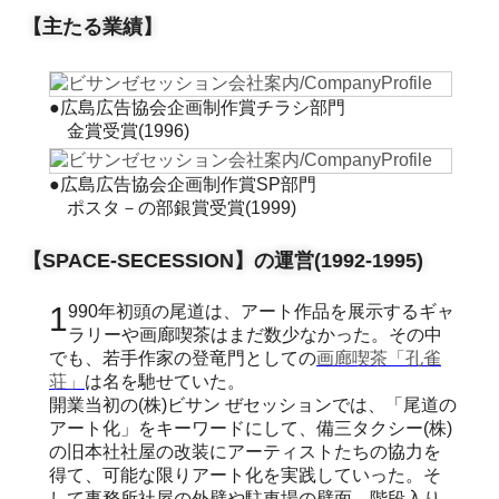
【主たる業績】
●広島広告協会企画制作賞チラシ部門
金賞受賞(1996)
●広島広告協会企画制作賞SP部門
ポスタ－の部銀賞受賞(1999)
【SPACE-SECESSION】の運営(1992-1995)
1990年初頭の尾道は、アート作品を展示するギャ
ラリーや画廊喫茶はまだ数少なかった。その中
でも、若手作家の登竜門としての
画廊喫茶「孔雀
荘」
は名を馳せていた。
開業当初の(株)ビサン ぜセッションでは、「尾道の
アート化」をキーワードにして、備三タクシー(株)
の旧本社社屋の改装にアーティストたちの協力を
得て、可能な限りアート化を実践していった。そ
して事務所社屋の外壁や駐車場の壁面、階段入り