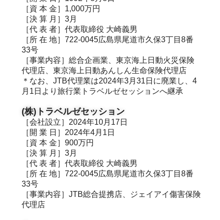
［資 本 金］1,000万円
［決 算 月］3月
［代 表 者］代表取締役 大崎義男
［所 在 地］722-0045広島県尾道市久保3丁目8番
33号
［事業内容］総合企画業、東京海上日動火災保険
代理店、東京海上日動あんしん生命保険代理店
＊なお、JTB代理業は2024年3月31日に廃業し、4
月1日より旅行業トラベルゼセッションへ継承
(株)トラベルゼセッション
［会社設立］2024年10月17日
［開 業 日］2024年4月1日
［資 本 金］900万円
［決 算 月］3月
［代 表 者］代表取締役 大崎義男
［所 在 地］722-0045広島県尾道市久保3丁目8番
33号
［事業内容］JTB総合提携店、ジェイアイ傷害保険
代理店