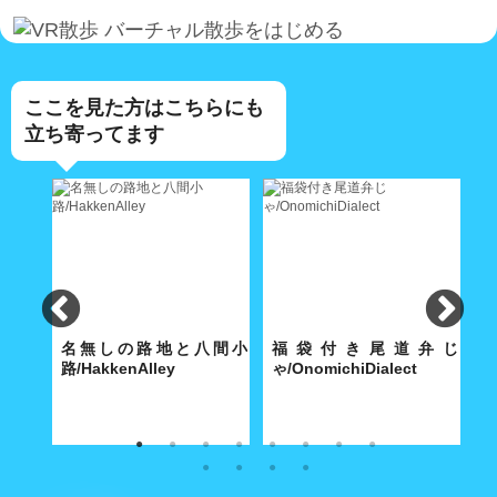
バーチャル散歩をはじめる
ここを見た方はこちらにも
立ち寄ってます
lley
名無しの路地と八間小
福袋付き尾道弁じ
路/HakkenAlley
ゃ/OnomichiDialect
路
な商店
奥深い路地の真ん中に大きな空
経済合理性が優先する現代社会
こ
間がポッカリと。
で「方言」も「路地」と同じ運
あ