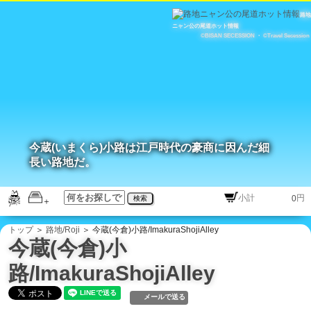
路地
ニャン公の尾道ホット情報
©BISAN SECESSION
・
©Travel Secession
今蔵(いまくら)小路は江戸時代の豪商に因んだ細
長い路地だ。
円
検索
トップ
＞
路地/Roji
＞ 今蔵(今倉)小路/ImakuraShojiAlley
今蔵(今倉)小
路/ImakuraShojiAlley
メールで送る