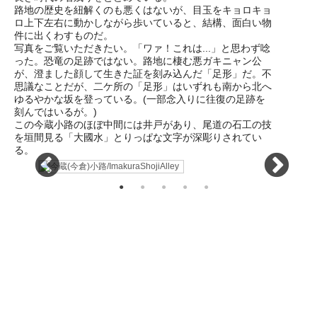
路地の歴史を紐解くのも悪くはないが、目玉をキョロキョ
ロ上下左右に動かしながら歩いていると、結構、面白い物
件に出くわすものだ。
写真をご覧いただきたい。「ワァ！これは...」と思わず唸
った。恐竜の足跡ではない。路地に棲む悪ガキニャン公
が、澄ました顔して生きた証を刻み込んだ「足形」だ。不
思議なことだが、二ケ所の「足形」はいずれも南から北へ
ゆるやかな坂を登っている。(一部念入りに往復の足跡を
刻んではいるが。)
この今蔵小路のほぼ中間には井戸があり、尾道の石工の技
を垣間見る「大國水」とりっぱな文字が深彫りされてい
る。