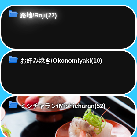
命をたどるのか……
路地/Roji
(27)
お好み焼き/Okonomiyaki
(10)
ミシチャラン/Mishicharan
(52)