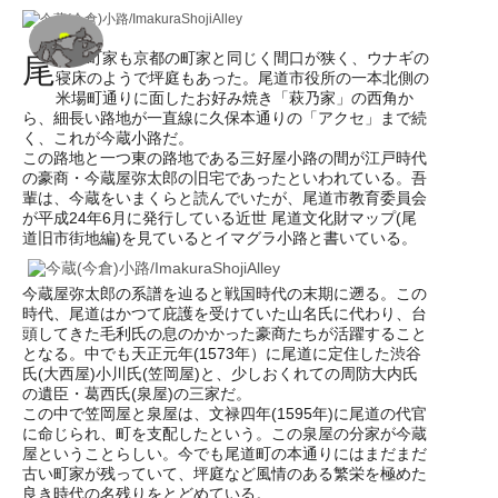
道の町家も京都の町家と同じく間口が狭く、ウナギの
尾
寝床のようで坪庭もあった。尾道市役所の一本北側の
米場町通りに面したお好み焼き「萩乃家」の西角か
ら、細長い路地が一直線に久保本通りの「アクセ」まで続
く、これが今蔵小路だ。
この路地と一つ東の路地である三好屋小路の間が江戸時代
の豪商・今蔵屋弥太郎の旧宅であったといわれている。吾
輩は、今蔵をいまくらと読んでいたが、尾道市教育委員会
が平成24年6月に発行している近世 尾道文化財マップ(尾
道旧市街地編)を見ているとイマグラ小路と書いている。
今蔵屋弥太郎の系譜を辿ると戦国時代の末期に遡る。この
時代、尾道はかつて庇護を受けていた山名氏に代わり、台
頭してきた毛利氏の息のかかった豪商たちが活躍すること
となる。中でも天正元年(1573年）に尾道に定住した渋谷
氏(大西屋)小川氏(笠岡屋)と、少しおくれての周防大内氏
の遺臣・葛西氏(泉屋)の三家だ。
この中で笠岡屋と泉屋は、文禄四年(1595年)に尾道の代官
に命じられ、町を支配したという。この泉屋の分家が今蔵
屋ということらしい。今でも尾道町の本通りにはまだまだ
古い町家が残っていて、坪庭など風情のある繁栄を極めた
良き時代の名残りをとどめている。