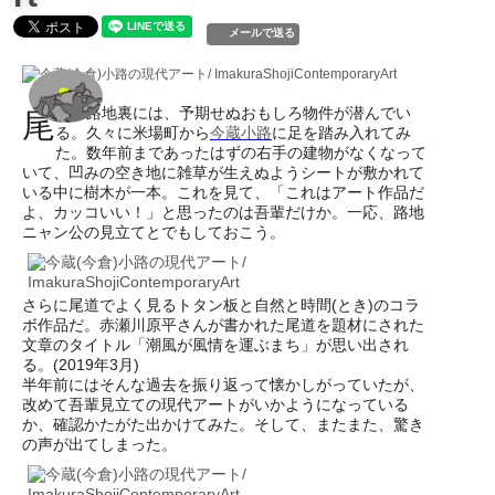
メールで送る
道の路地裏には、予期せぬおもしろ物件が潜んでい
尾
る。久々に米場町から
今蔵小路
に足を踏み入れてみ
た。数年前まであったはずの右手の建物がなくなって
いて、凹みの空き地に雑草が生えぬようシートが敷かれて
いる中に樹木が一本。これを見て、「これはアート作品だ
よ、カッコいい！」と思ったのは吾輩だけか。一応、路地
ニャン公の見立てとでもしておこう。
さらに尾道でよく見るトタン板と自然と時間(とき)のコラ
ボ作品だ。赤瀬川原平さんが書かれた尾道を題材にされた
文章のタイトル「潮風が風情を運ぶまち」が思い出され
る。(2019年3月)
半年前にはそんな過去を振り返って懐かしがっていたが、
改めて吾輩見立ての現代アートがいかようになっている
か、確認かたがた出かけてみた。そして、またまた、驚き
の声が出てしまった。