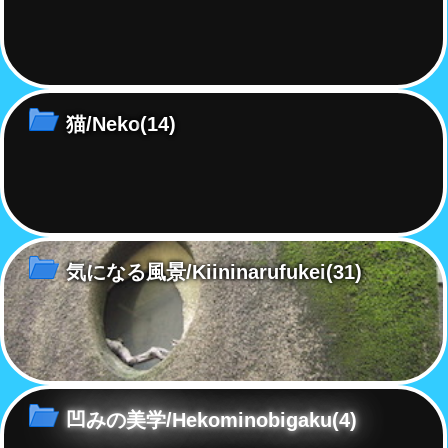
猫/Neko
(14)
気になる風景/Kiininarufukei
(31)
凹みの美学/Hekominobigaku
(4)