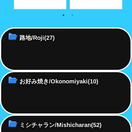
にドキ
路地裏には日常の暮らしが生ん
尾道町をブラリ歩くと凹みがポ
尾
だ現代アート?!
ツンポツンと
ツ
路地/Roji
(27)
お好み焼き/Okonomiyaki
(10)
ミシチャラン/Mishicharan
(52)