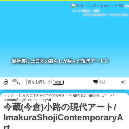
路地
ニャン公の尾道ホット情報
©BISAN SECESSION
・
©Travel Secession
路地裏には日常の暮らしが生んだ現代アート?!
円
検索
トップ
＞
凹みの美学/Hekominobigaku
＞ 今蔵(今倉)小路の現代アート/
ImakuraShojiContemporaryArt
今蔵(今倉)小路の現代アート/
ImakuraShojiContemporaryA
rt