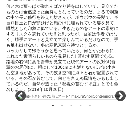
何と木に葉っぱが溢れんばかり芽を出していて、見立てた
ものとは全然違った面持ちとなっているのだ。まるで洞窟
の中で長い修行を終えた坊さんが、ボウボウの長髪で、ギ
ョロ目玉と口が顎ひげと頬ひげに埋もれている姿を見て、
唖然とした印象に似ている。生きたものをアートの素材に
するリスクを忘れていた!! と思ったが、吾輩は作者ではな
く、勝手にアートと見立てて楽しんでいるだけなので、手
も足も出せない。冬の寒気来襲を待つとするか。
ガッカリして帰ろうかと思っていたら、何とかたわらに、
これまた素晴らしいものを発見した! 苔むす庭園である。
路地の右側にある吾輩が見立てた現代アートの反対側(吾
輩のお尻側)に、幅にして100cmにも満たないほどの小さ
な空き地があって、その狭き空間に点々と石が配置されて
いる。その石が苔むして、何とも言えぬ風情をかもし出し
ているのだ。自然が造った「秘境の苔むす坪庭」とでも命
名しよう。(2019年10月26日)