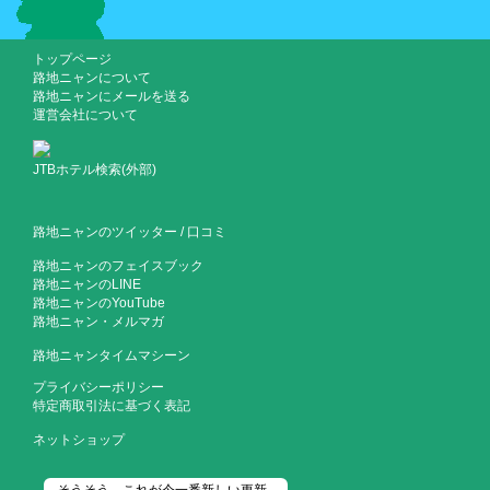
トップページ
路地ニャンについて
路地ニャンにメールを送る
運営会社について
JTBホテル検索(外部)
路地ニャンのツイッター
/
口コミ
路地ニャンのフェイスブック
路地ニャンのLINE
路地ニャンのYouTube
路地ニャン・メルマガ
路地ニャンタイムマシーン
プライバシーポリシー
特定商取引法に基づく表記
ネットショップ
そうそう、これが今一番新しい更新