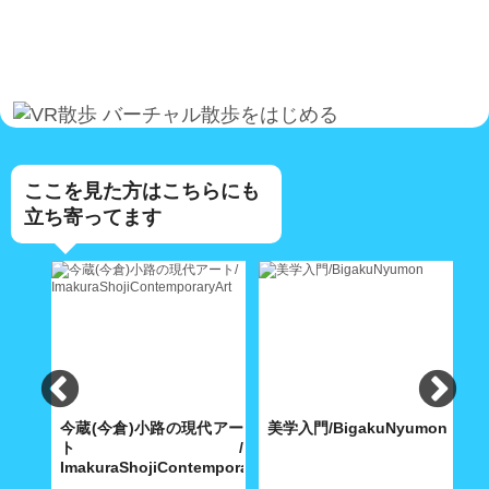
バーチャル散歩をはじめる
ここを見た方はこちらにも
立ち寄ってます
ンガ
今蔵(今倉)小路の現代アー
美学入門/BigakuNyumon
ト/
竈
ImakuraShojiContemporaryArt