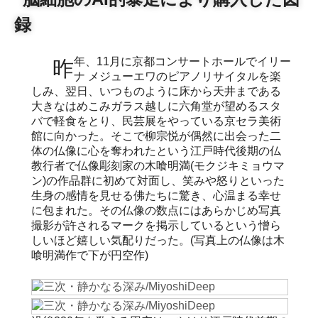
録
昨年、11月に京都コンサートホールでイリー
ナ メジューエワのピアノリサイタルを楽
しみ、翌日、いつものように床から天井まである
大きなはめこみガラス越しに六角堂が望めるスタ
バで軽食をとり、民芸展をやっている京セラ美術
館に向かった。そこで柳宗悦が偶然に出会った二
体の仏像に心を奪われたという江戸時代後期の仏
教行者で仏像彫刻家の木喰明満(モクジキミョウマ
ン)の作品群に初めて対面し、笑みや怒りといった
生身の感情を見せる佛たちに驚き、心温まる幸せ
に包まれた。その仏像の数点にはあらかじめ写真
撮影が許されるマークを掲示しているという憎ら
しいほど嬉しい気配りだった。(写真上の仏像は木
喰明満作で下が円空作)