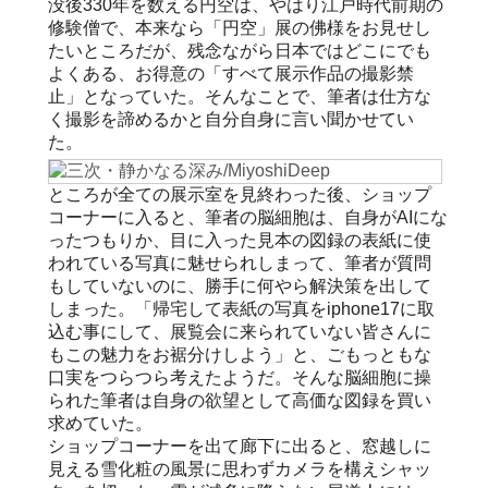
没後330年を数える円空は、やはり江戸時代前期の
修験僧で、本来なら「円空」展の佛様をお見せし
たいところだが、残念ながら日本ではどこにでも
よくある、お得意の「すべて展示作品の撮影禁
止」となっていた。そんなことで、筆者は仕方な
く撮影を諦めるかと自分自身に言い聞かせてい
た。
ところが全ての展示室を見終わった後、ショップ
コーナーに入ると、筆者の脳細胞は、自身がAIにな
ったつもりか、目に入った見本の図録の表紙に使
われている写真に魅せられしまって、筆者が質問
もしていないのに、勝手に何やら解決策を出して
しまった。「帰宅して表紙の写真をiphone17に取
込む事にして、展覧会に来られていない皆さんに
もこの魅力をお裾分けしよう」と、ごもっともな
口実をつらつら考えたようだ。そんな脳細胞に操
られた筆者は自身の欲望として高価な図録を買い
求めていた。
ショップコーナーを出て廊下に出ると、窓越しに
見える雪化粧の風景に思わずカメラを構えシャッ