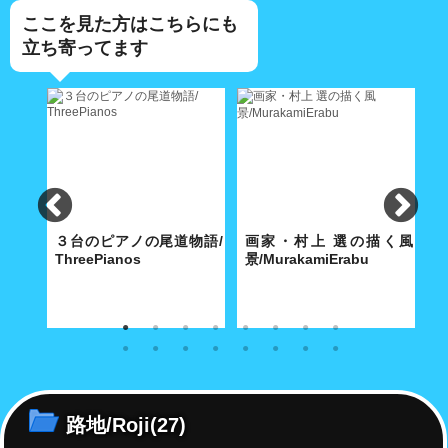
ここを見た方はこちらにも
立ち寄ってます
e
３台のピアノの尾道物語/
画家・村上 選の描く風
パ
ThreePianos
景/MurakamiErabu
寺に舞
歴史都市・尾道にふさわしい3
特徴ある白の色使いと温もりの
7
別だ
台のピアノは、2020 年の今年
ある明るい画面で、地中海の
ッ
で平均101歳を超えた！
島々やまちの日常風景を描き続
チ
ける。
路地/Roji
(27)