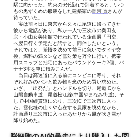
駅に向かった。約束の6分遅れで到着すると、いつ
もの黒ずくめの服装をした建築家の
岡河 貢
さんが
待っていた。
実は前々日に東京から久々に尾道に帰ってきた
彼から電話があり、私が一人で三次市の奥田玄
宗・小由女美術館で行われている企画展「円空」
へ翌日行く予定だと話すと、同伴したいという。
それではと、覚悟を決めて前日に急いでタイヤ交
換、燃料の満タンなど雪対策を万全に行い、携帯
用スコップと拙宅にあったパウンドケーキ2個、バ
ナナ3本を車に積みこんだ。
当日は高速道に入る前にコンビニに寄り、それ
ぞれ好みのパンと飲み物を念のため買い求めた。
いざ、「出発だ」とハンドルを切り、尾道ICから
山陽自動車道、尾道松江線(中国やまなみ街道)、そ
して中国縦貫道にのり、三次ICで三次市に入っ
た。雪化粧の山々や点在する農家を眺めながら、
計画通り三次市に入ったあたりから風が吹き雪が
降り始めた。
脳細胞のAI的暴走により購入した図