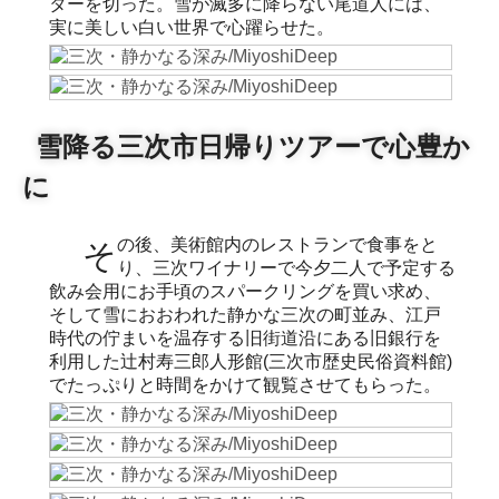
ターを切った。雪が滅多に降らない尾道人には、
実に美しい白い世界で心躍らせた。
雪降る三次市日帰りツアーで心豊か
に
その後、美術館内のレストランで食事をと
り、三次ワイナリーで今夕二人で予定する
飲み会用にお手頃のスパークリングを買い求め、
そして雪におおわれた静かな三次の町並み、江戸
時代の佇まいを温存する旧街道沿にある旧銀行を
利用した辻村寿三郎人形館(三次市歴史民俗資料館)
でたっぷりと時間をかけて観覧させてもらった。