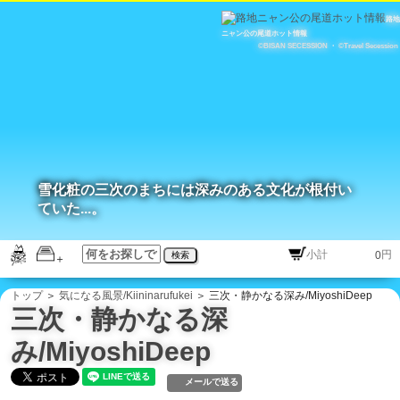
路地
ニャン公の尾道ホット情報
©BISAN SECESSION
・
©Travel Secession
雪化粧の三次のまちには深みのある文化が根付い
ていた...。
円
検索
トップ
＞
気になる風景/Kiininarufukei
＞ 三次・静かなる深み/MiyoshiDeep
三次・静かなる深
み/MiyoshiDeep
メールで送る