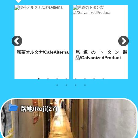
食
喫茶オルタナ/CafeAlterna
尾道のトタン製
iShokudo
品/GalvanizedProduct
B
食べ飽
八坂神社に通じる築島(明神)小
内海製作所(大正9年創業)が今
【
路に根付いた小さな喫茶店
も昭和30年代の機械で製造す
ち
る堅牢無比の手作り尾道トタ
ル
ン・グッズ
路地/Roji
(27)