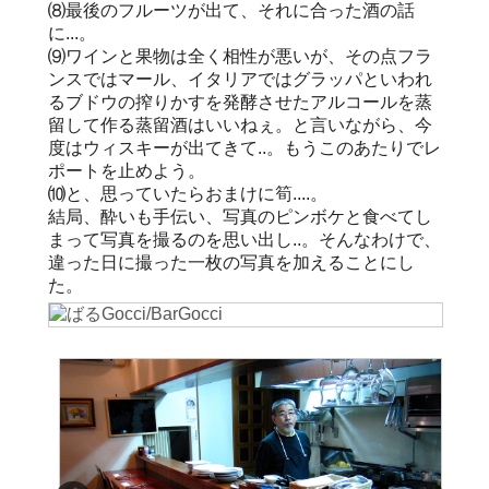
⑻最後のフルーツが出て、それに合った酒の話
に...。
⑼ワインと果物は全く相性が悪いが、その点フラ
ンスではマール、イタリアではグラッパといわれ
るブドウの搾りかすを発酵させたアルコールを蒸
留して作る蒸留酒はいいねぇ。と言いながら、今
度はウィスキーが出てきて..。もうこのあたりでレ
ポートを止めよう。
⑽と、思っていたらおまけに筍....。
結局、酔いも手伝い、写真のピンボケと食べてし
まって写真を撮るのを思い出し..。そんなわけで、
違った日に撮った一枚の写真を加えることにし
た。