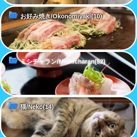
お好み焼き/Okonomiyaki
(10)
ミシチャラン/Mishicharan
(52)
猫/Neko
(14)