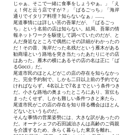
じゃぁ、そこで一緒に食事をしょうやぁ。」「え
ぇ！何と云う店ですが？」「ばるごっち」「海岸
通りでイタリア料理？知らないなぁ」......。
尾道事情には詳しい筈の吾輩だが、「ばるごっ
ち」という名前の店は知らない。結局、吾輩の情
報ネットワークを駆使して調べていたのだが、と
んだ身近なところで偶然にその詳細がわかったの
だ！その昔、海岸だった名残だという雁木がある
勧商場という路地を突き当たったあたりにその店
はあった。雁木の横にあるその店の名は正に「ば
るGocci」だ。
尾道市民のほとんどがこの店の存在を知らなかっ
た。完全予約制で、しかも二日以上前の予約でな
ければならず、4名以上で7名までという条件つき
だ。小さな路地の奥まったところにあり、宣伝も
まったくせず、しかも難しい条件つきと来たら、
尾道市民がこの店の存在を知り得る機会はほとん
どないというものだ。
そんな事情の営業姿勢には、大きな訳があったの
だ。オーナシェフの石田誠治さんは高齢のご両親
を介護するため、永らく暮らした東京を離れ、