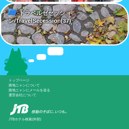
トラベルゼセッショ
ン/TravelSecession
(37)
トップページ
路地ニャンについて
路地ニャンにメールを送る
運営会社について
JTBホテル検索(外部)