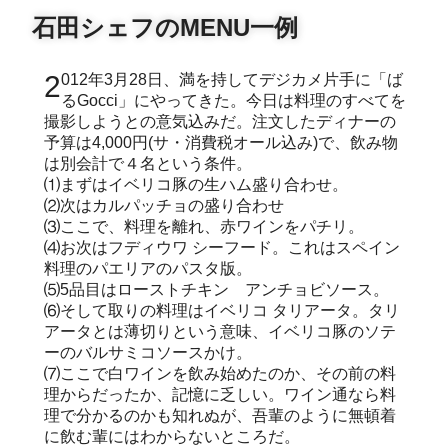
石田シェフのMENU一例
2012年3月28日、満を持してデジカメ片手に「ば
るGocci」にやってきた。今日は料理のすべてを
撮影しようとの意気込みだ。注文したディナーの
予算は4,000円(サ・消費税オール込み)で、飲み物
は別会計で４名という条件。
⑴まずはイベリコ豚の生ハム盛り合わせ。
⑵次はカルパッチョの盛り合わせ
⑶ここで、料理を離れ、赤ワインをパチリ。
⑷お次はフディウワ シーフード。これはスペイン
料理のパエリアのパスタ版。
⑸5品目はローストチキン アンチョビソース。
⑹そして取りの料理はイベリコ タリアータ。タリ
アータとは薄切りという意味、イベリコ豚のソテ
ーのバルサミコソースかけ。
⑺ここで白ワインを飲み始めたのか、その前の料
理からだったか、記憶に乏しい。ワイン通なら料
理で分かるのかも知れぬが、吾輩のように無頓着
に飲む輩にはわからないところだ。