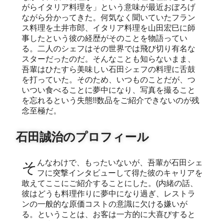
がらイタリア料理を」という意味が最近おぼろげ
ながら分かってきた。何気なく聞いていたフラン
ス料理を土井市郎、イタリア料理を山田宏巳に師
事したという彼の経歴がそのことを物語ってい
る。二人のシェフはその世界では飛び切り有名な
スターだったのだ。そんなことも知らないまま、
吾輩はひたすら美味しい石田シェフの料理に舌鼓
を打っていた。そのため、いつものことだが、つ
いつい食べることに夢中になり、写真を撮ること
を忘れるという失態!!数品をご紹介できないのが残
念至極だ。
石田誠治のプロフィール
そんなわけで、もったいないが、吾輩が石田シェ
フに突撃インタビューして得た彼のキャリアを
敢えてここにご紹介することにした。(内緒の話、
彼はどうも料理作りに夢中になり過ぎ、レストラ
ンの一般的な原価コストの意識に欠ける嫌いが
る。ということは、お客は一方的に大喜びすると