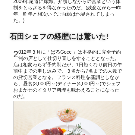
2009年尾道に帰郷。介護しながらの営業という体
制をとらざるを得なかったのだ。(残念ながら一昨
年、昨年と相次いでご両親は他界されてしまっ
た。)
石田シェフの経歴には驚いた!
2012年３月に「ばるGocci」は本格的に完全予約
制の店として仕切り直しをすることとなった。
店は相変わらず予約制だが、1日短くなり前日の午
前中までの申し込みで、３名から7名までの人数で
の貸切営業となる。フランス料理を基調としなが
ら、昼食(3,000円～)ディナー(4,000円～)でシェフ
おまかせのイタリア料理も味わえることになった
のだ。