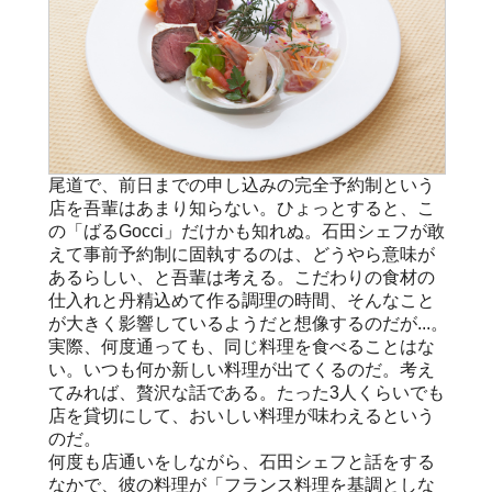
尾道で、前日までの申し込みの完全予約制という
店を吾輩はあまり知らない。ひょっとすると、こ
の「ばるGocci」だけかも知れぬ。石田シェフが敢
えて事前予約制に固執するのは、どうやら意味が
あるらしい、と吾輩は考える。こだわりの食材の
仕入れと丹精込めて作る調理の時間、そんなこと
が大きく影響しているようだと想像するのだが...。
実際、何度通っても、同じ料理を食べることはな
い。いつも何か新しい料理が出てくるのだ。考え
てみれば、贅沢な話である。たった3人くらいでも
店を貸切にして、おいしい料理が味わえるという
のだ。
何度も店通いをしながら、石田シェフと話をする
なかで、彼の料理が「フランス料理を基調としな