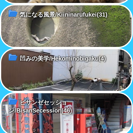
気になる風景/Kiininarufukei
(31)
凹みの美学/Hekominobigaku
(4)
ビサンゼセッショ
ン/BisanSecession
(46)