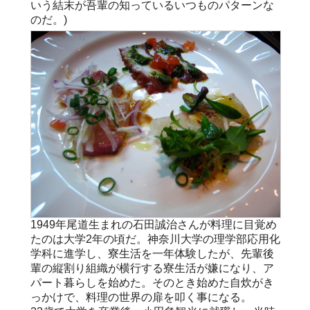
いう結末が吾輩の知っているいつものパターンな
のだ。)
1949年尾道生まれの石田誠治さんが料理に目覚め
たのは大学2年の頃だ。神奈川大学の理学部応用化
学科に進学し、寮生活を一年体験したが、先輩後
輩の縦割り組織が横行する寮生活が嫌になり、ア
パート暮らしを始めた。そのとき始めた自炊がき
っかけで、料理の世界の扉を叩く事になる。