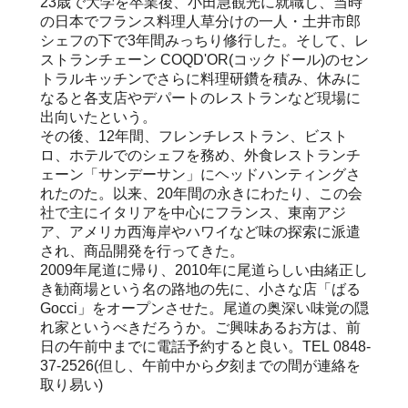
23歳で大学を卒業後、小田急観光に就職し、当時
の日本でフランス料理人草分けの一人・土井市郎
シェフの下で3年間みっちり修行した。そして、レ
ストランチェーン COQD'OR(コックドール)のセン
トラルキッチンでさらに料理研鑽を積み、休みに
なると各支店やデパートのレストランなど現場に
出向いたという。
その後、12年間、フレンチレストラン、ビスト
ロ、ホテルでのシェフを務め、外食レストランチ
ェーン「サンデーサン」にヘッドハンティングさ
れたのた。以来、20年間の永きにわたり、この会
社で主にイタリアを中心にフランス、東南アジ
ア、アメリカ西海岸やハワイなど味の探索に派遣
され、商品開発を行ってきた。
2009年尾道に帰り、2010年に尾道らしい由緒正し
き勧商場という名の路地の先に、小さな店「ばる
Gocci」をオープンさせた。尾道の奥深い味覚の隠
れ家というべきだろうか。ご興味あるお方は、前
日の午前中までに電話予約すると良い。TEL 0848-
37-2526(但し、午前中から夕刻までの間が連絡を
取り易い)