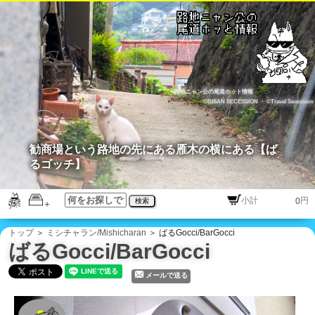
路地ニャン公の尾道ホット情報
©BISAN SECESSION
・
©Travel Secession
勧商場という路地の先にある雁木の横にある【ば
るゴッチ】
円
検索
トップ
＞
ミシチャラン/Mishicharan
＞ ばるGocci/BarGocci
ばるGocci/BarGocci
メールで送る