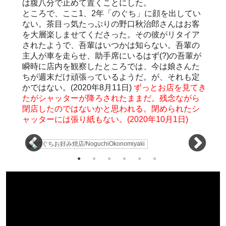
は腹八分で止めて置くことにした。
ところで、ここ1、2年「のぐち」に顔を出してい
ない。茶目っ気たっぷりの野口秋治郎さんはお客
を大層楽しませてくださった。その彼がリタイア
されたようで、吾輩はいつかは知らない。吾輩の
主人が車を走らせ、助手席にいるはず(?)の吾輩が
瞬時に店内を観察したところでは、今は娘さんた
ちが週末だけ頑張っているようだ。が、それも定
かではない。(2020年8月11日)
ずっとお店を見てき
たがシャッターが降ろされたままだ。残念ながら
閉店したのではないかと思われる。閉められたシ
ャッターには張り紙もない。(2020年10月1日)