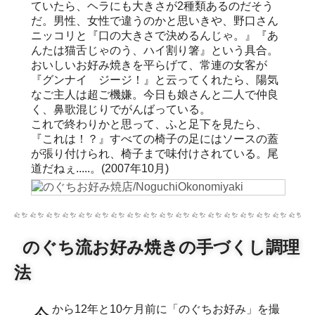
ていたら、ヘラにも大きさが2種類あるのだそう
だ。男性、女性で違うのかと思いきや、野口さん
ニッコリと『口の大きさで決めるんじゃ。』『あ
んたは猫舌じゃのう、ハイ割り箸』という具合。
おいしいお好み焼きを平らげて、常連の女客が
『グンナイ ジージ！』と云ってくれたら、陽気
なご主人は超ご機嫌。今日も娘さんと二人で仲良
く、鼻歌混じりでがんばっている。
これで終わりかと思って、ふと足下を見たら、
『これは！？』すべての椅子の足にはソースの蓋
が張り付けられ、椅子まで味付けされている。尾
道だねぇ.....。(2007年10月)
のぐち流お好み焼きの手づくし調理
法