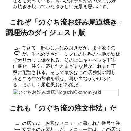
なども売っている。昔の駄菓子屋が店の奥でお好
み焼きを焼いていた懐かしい光景を思い出す。
これぞ「のぐち流お好み尾道焼き」
調理法のダイジェスト版
さてさて、肝心なお好み焼きだが、まず驚くの
が、生地の薄さだ。ミクロの世界の生地が鉄板
でカリカリに焼かれる。その上にキャベツを丁寧
に載せ、注文に応じたさまざまな具がこれまた丁
寧に配置される。そして最後はこの店独特の隠し
味となる牛の背油を載せ、再び生地がかけられ
る。まさしく尾道風お好み焼だ。
これも「のぐち流の注文作法」だ
この店では、お客はメニューに書かれた番号で注
文するのが習わしだ。メニューには、この店の