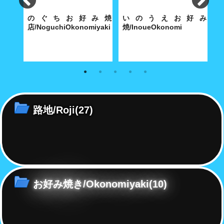
ん小
のぐちお好み焼
いのうえお好み
omi
店/NoguchiOkonomiyaki
焼/InoueOkonomi
会
半世紀
のぐちのお好み焼きは、漁師町
お好み焼きに標語を掛けると、
学
ます
に育まれただけに絶妙な
どんな味?
見
路地/Roji
(27)
お好み焼き/Okonomiyaki
(10)