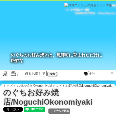
路地
ニャン公の尾道ホット情報
©BISAN SECESSION
・
©Travel Secession
のぐちのお好み焼きは、漁師町に育まれただけに
絶妙な
円
検索
トップ
＞
お好み焼き/Okonomiyaki
＞ のぐちお好み焼店/NoguchiOkonomiyaki
のぐちお好み焼
店/NoguchiOkonomiyaki
メールで送る