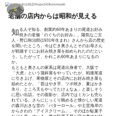
老舗の店内からは昭和が見える
知る人ぞ知る、創業約60年あまりの尾道お好み
焼きの老舗「のぐちのお好み」。陽気なご主
人・野口秋治郎(1931年生まれ）さんから店の歴史
を聞いたところ、今は亡き奥さんとそのお母さん
が戦後すぐにお好み焼き屋を始められたのだとい
う。したがって、かれこれ60年あまりになるの
か。
もともと奥さんの家系は尾道出身者で、大阪で
「大虎」という蒲鉾屋をやっていたが、戦後尾道
に引き上げ、果物屋とその店内にお好み焼き屋も
始めたとか。「昔はやき芋、ツボ焼き、夏はかき
氷り、ところ天もやってたけぇなぁ」と楽しそう
に思い出話。その面影か、店内ではミカンも売ら
れている。さらにじっくり眺めると懐かしい尾道
の森川おきな堂の「バターロール」や土堂海岸の
からさわの「アイスクリーム」、そのほか駄菓子