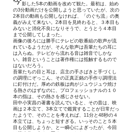
今から12年と10ケ月前に「のぐちお好み」を撮
影した5本の動画を改めて観た。最初は、始め
の3分動画だけを公開しようと思っていたが、次の
2本目の動画も公開しなければ、「のぐち流」の奥
義がみえて来ない。2本目を見終わると、３本目も
みないと消化不良になりそうで、とうとう４本目
まで公開してしまった。
画像の後ろには勝手にテレビの歌番組の歌声が流
れているようだが、そんな歌声は吾輩たちの耳に
は入らぬ。テレビから流れる音は雑音でしかな
い。雑音ということは著作権には抵触するもので
はないだろう。
吾輩たちの目と耳は、店主の手さばきと手づくし
の調理にぞっこん、その正真正銘の手作り調理法
に釘付けだ。厚めの鉄板は肉がジュウジュウ焼け
る熱さのはずなのに、プロフェッショナルの１０
本の指は、その熱さを感じさせない。
田中小実昌の著書を読んでいると、その昔は、映
画は２本立て、3本立てで鑑賞することが日常だっ
たようで、そのことを考えれば、11分と48秒の４
本立ては、ちょっと短すぎる。いっそのこと５本
目も公開しようか、と一瞬心によぎったが、今回