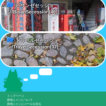
ビサンゼセッショ
ン/BisanSecession
(46)
トラベルゼセッショ
ン/TravelSecession
(37)
トップページ
路地ニャンについて
路地ニャンにメールを送る