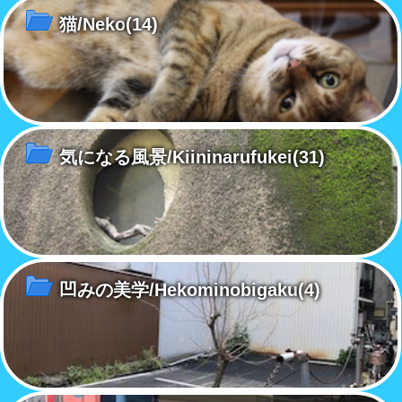
猫/Neko
(14)
気になる風景/Kiininarufukei
(31)
凹みの美学/Hekominobigaku
(4)