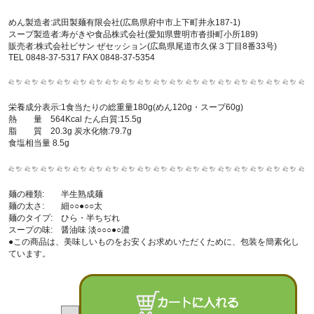
めん製造者:武田製麺有限会社(広島県府中市上下町井永187-1)
スープ製造者:寿がきや食品株式会社(愛知県豊明市沓掛町小所189)
販売者:株式会社ビサン ぜセッション(広島県尾道市久保３丁目8番33号)
TEL 0848-37-5317 FAX 0848-37-5354
栄養成分表示:1食当たりの総重量180g(めん120g・スープ60g)
熱 量 564Kcal たん白質:15.5g
脂 質 20.3g 炭水化物:79.7g
食塩相当量 8.5g
麺の種類: 半生熟成麺
麺の太さ: 細○○●○○太
麺のタイプ: ひら・半ちぢれ
スープの味: 醤油味 淡○○○●○濃
●この商品は、美味しいものをお安くお求めいただくために、包装を簡素化し
ています。