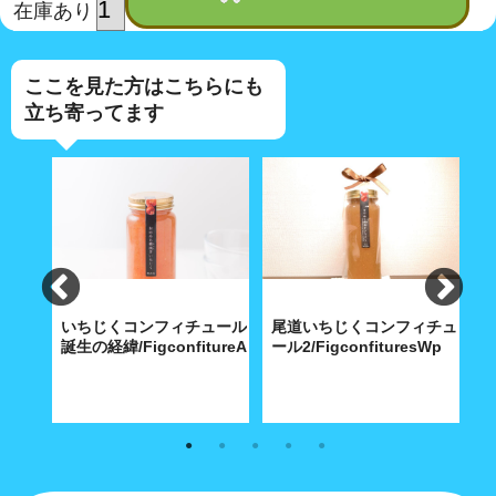
在庫あり
ここを見た方はこちらにも
立ち寄ってます
ン＆冷
いちじくコンフィチュール
尾道いちじくコンフィチュ
ityukaSoba02_gift
誕生の経緯/FigconfitureA
ール2/FigconfituresWp
ー
やし中
尾道ブランドづくりで、発案し
心のこもった1本の手造りおの
手
マリア
た特産品のいちじくを付加価値
みち朝捥ぎいちじくコンフィチ
コ
味で
のあるものに
ュールをお届けします。
す