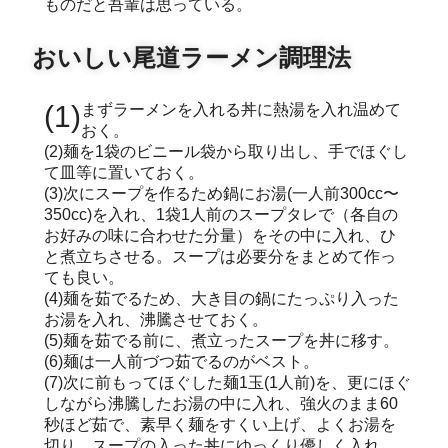
ものだと吾輩は思っている。
おいしい尾道ラーメン調理法
(1)まずラーメンを入れる丼に熱湯を入れ温めて
おく。
(2)麺を1袋のビニール袋から取り出し、手でほぐし
て皿等に置いておく。
(3)次にスープを作るため鍋にお湯(一人前300cc〜
350cc)を入れ、1袋1人前のスープタレで（各自の
お好みの味に合わせた分量）をその中に入れ、ひ
と煮立ちさせる。スープは必要分をまとめて作っ
ても良い。
(4)麺を茹でるため、大き目の鍋にたっぷり入った
お湯を入れ、沸騰させておく。
(5)麺を茹でる前に、煮立ったスープを丼に移す。
(6)麺は一人前づつ茹でるのがベスト。
(7)次に前もってほぐした麺1玉(1人前)を、更にほぐ
しながら沸騰したお湯の中に入れ、強火のまま60
秒ほど茹で、素早く麺をすくい上げ、よくお湯を
切り、スープの入った丼にゆっくり優しく入れ