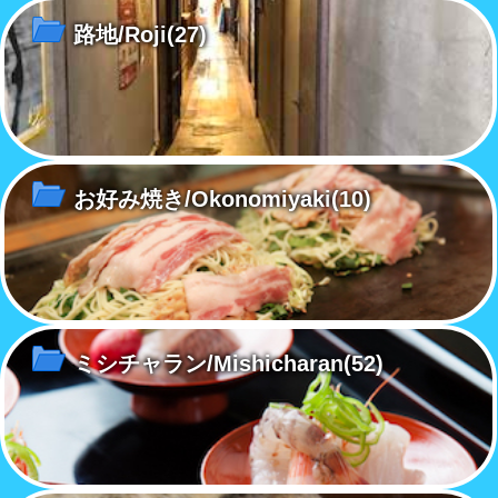
路地/Roji
(27)
お好み焼き/Okonomiyaki
(10)
ミシチャラン/Mishicharan
(52)