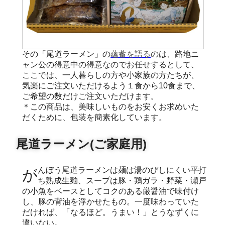
その「尾道ラーメン」の
蘊蓄を語る
のは、路地ニ
ャン公の得意中の得意なのでお任せするとして、
ここでは、一人暮らしの方や小家族の方たちが、
気楽にご注文いただけるよう１食から10食まで、
ご希望の数だけご注文いただけます。
＊この商品は、美味しいものをお安くお求めいた
だくために、包装を簡素化しています。
尾道ラーメン(ご家庭用)
がんぼう尾道ラーメンは麺は湯のびしにくい平打
ち熟成生麺、スープは豚・鶏ガラ・野菜・瀬戸
の小魚をベースとしてコクのある厳醤油で味付け
し、豚の背油を浮かせたもの。一度味わっていた
だければ、「なるほど。うまい！」とうなずくに
違いない。