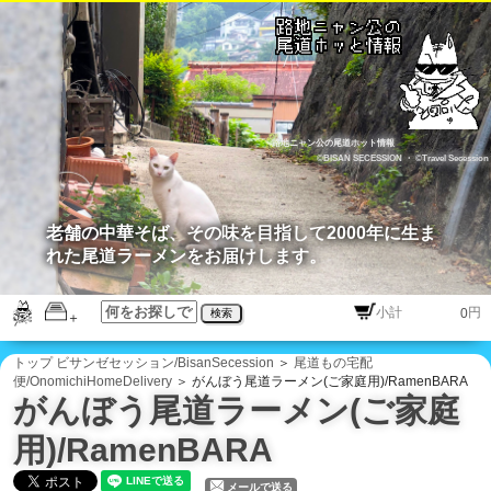
路地ニャン公の尾道ホット情報
©BISAN SECESSION
・
©Travel Secession
老舗の中華そば、その味を目指して2000年に生ま
れた尾道ラーメンをお届けします。
円
検索
トップ
ビサンゼセッション/BisanSecession
＞
尾道もの宅配
便/OnomichiHomeDelivery
＞ がんぼう尾道ラーメン(ご家庭用)/RamenBARA
がんぼう尾道ラーメン(ご家庭
用)/RamenBARA
メールで送る