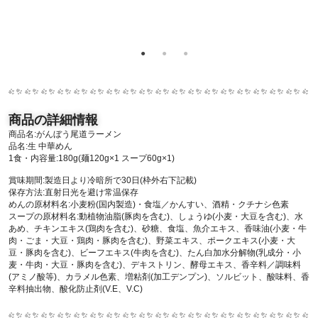
商品の詳細情報
商品名:がんぼう尾道ラーメン
品名:生 中華めん
1食・内容量:180g(麺120g×1 スープ60g×1)
賞味期間:製造日より冷暗所で30日(枠外右下記載)
保存方法:直射日光を避け常温保存
めんの原材料名:小麦粉(国内製造)・食塩／かんすい、酒精・クチナシ色素
スープの原材料名:動植物油脂(豚肉を含む)、しょうゆ(小麦・大豆を含む)、水
あめ、チキンエキス(鶏肉を含む)、砂糖、食塩、魚介エキス、香味油(小麦・牛
肉・ごま・大豆・鶏肉・豚肉を含む)、野菜エキス、ポークエキス(小麦・大
豆・豚肉を含む)、ビーフエキス(牛肉を含む)、たん白加水分解物(乳成分・小
麦・牛肉・大豆・豚肉を含む)、デキストリン、酵母エキス、香辛料／調味料
(アミノ酸等)、カラメル色素、増粘剤(加工デンプン)、ソルビット、酸味料、香
辛料抽出物、酸化防止剤(V.E、V.C)