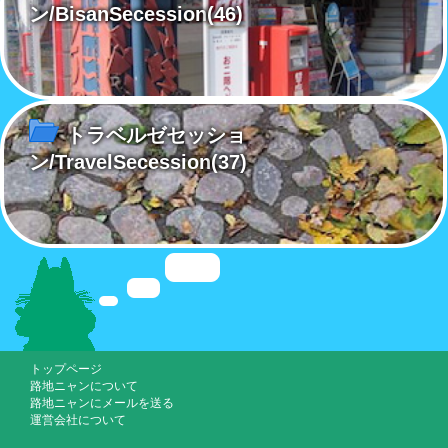
ン/BisanSecession
(46)
トラベルゼセッショ
ン/TravelSecession
(37)
トップページ
路地ニャンについて
路地ニャンにメールを送る
運営会社について