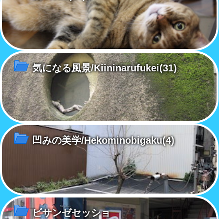
気になる風景/Kiininarufukei
(31)
凹みの美学/Hekominobigaku
(4)
ビサンゼセッショ