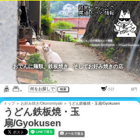
路地ニャン公の尾道ホット情報
©BISAN SECESSION
・
©Travel Secession
おでんに麺類、鉄板焼き、そしてお好み焼きの店
円
検索
トップ
＞
お好み焼き/Okonomiyaki
＞ うどん鉄板焼・玉扇/Gyokusen
うどん鉄板焼・玉
扇/Gyokusen
メールで送る