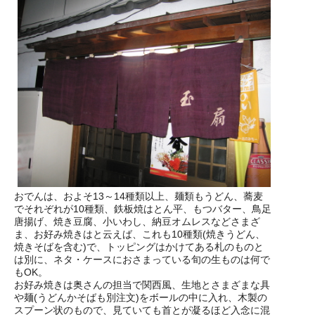
おでんは、およそ13～14種類以上、麺類もうどん、蕎麦
でそれぞれが10種類、鉄板焼はとん平、もつバター、鳥足
唐揚げ、焼き豆腐、小いわし、納豆オムレスなどさまざ
ま、お好み焼きはと云えば、これも10種類(焼きうどん、
焼きそばを含む)で、トッピングはかけてある札のものと
は別に、ネタ・ケースにおさまっている旬の生ものは何で
もOK。
お好み焼きは奥さんの担当で関西風、生地とさまざまな具
や麺(うどんかそばも別注文)をボールの中に入れ、木製の
スプーン状のもので、見ていても首とが凝るほど入念に混