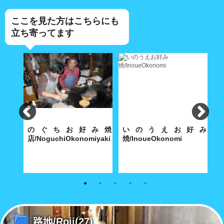
ここを見た方はこちらにも
立ち寄ってます
ん小
のぐちお好み焼
いのうえお好み
omi
店/NoguchiOkonomiyaki
焼/InoueOkonomi
会
半世紀
のぐちのお好み焼きは、漁師町
お好み焼きに標語を掛けると、
学
ます
に育まれただけに絶妙な
どんな味?
見
路地/Roji
(27)