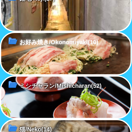
お好み焼き/Okonomiyaki
(10)
ミシチャラン/Mishicharan
(52)
猫/Neko
(14)