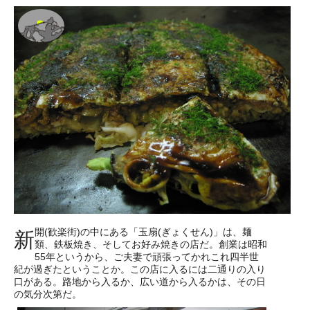
開(歓楽街)の中にある「玉扇(ぎょくせん)」は、麺
新
類、鉄板焼き、そしてお好み焼きの店だ。創業は昭和
55年というから、ご夫妻で頑張ってかれこれ四半世
紀が過ぎたということか。この店に入るには二通りの入り
口がある。路地から入るか、広い道から入るかは、その日
の気分次第だ。