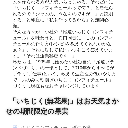
ムを作られる方が大勢いらっしゃる。それだけに
「いちじくコンフィチュールって何？」と尋ねら
れるので「ジャムのようなものですが....」と説明
する、と即座に「私も作ってるから」と無関心
顔。
そんな方々が、小社の『尾道いちじくコンフィチ
ュール』を味わうと、異口同音に「このコンフィ
チュールの作り方(レシピ)を教えてくれないかな
ぁ？」。それに対して私はいつもこう答えていま
す。「それは企業秘密です。」
私たちは、1995年に始めた小社独自の「尾道ブラ
ンドづくり」の一環として、2010年からすべてが
手作り(手仕事)という、敢えて生産性の低いやり方
で「おのみち朝捥ぎいちじくコンフィチュール」
づくりに現在もなおチャレンジしています。
「いちじく(無花果)」はお天気まか
せの期間限定の果実