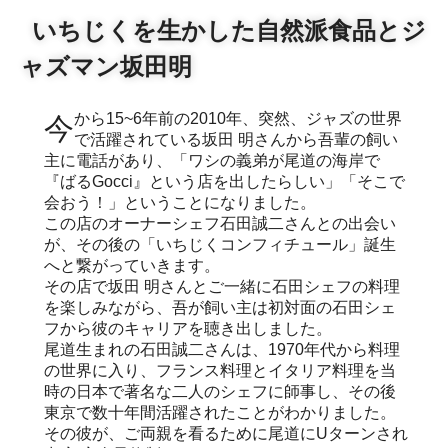
いちじくを生かした自然派食品とジ
ャズマン坂田明
今から15~6年前の2010年、突然、ジャズの世界
で活躍されている坂田 明さんから吾輩の飼い
主に電話があり、「ワシの義弟が尾道の海岸で
『ばるGocci』という店を出したらしい」「そこで
会おう！」ということになりました。
この店のオーナーシェフ石田誠二さんとの出会い
が、その後の「いちじくコンフィチュール」誕生
へと繋がっていきます。
その店で坂田 明さんとご一緒に石田シェフの料理
を楽しみながら、吾が飼い主は初対面の石田シェ
フから彼のキャリアを聴き出しました。
尾道生まれの石田誠二さんは、1970年代から料理
の世界に入り、フランス料理とイタリア料理を当
時の日本で著名な二人のシェフに師事し、その後
東京で数十年間活躍されたことがわかりました。
その彼が、ご両親を看るために尾道にUターンされ