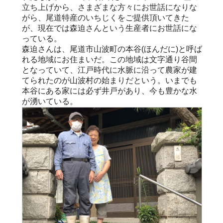
立ち上げから、さまざまな方々にお世話になりな
がら、尾道特産のいちじくをご提供頂いてきた
が、現在では森迫さんという生産者にお世話にな
っている。
森迫さんは、尾道市山波町の本谷(ほんだに)と呼ば
れる地域にお住まいだ。この地域は文字通り谷間
となっていて、江戸時代に水脈に沿って農家が建
てられたのが山波村の始まりだという。いまでも
本谷にある家には必ず井戸があり、今も豊かな水
が湧いている。