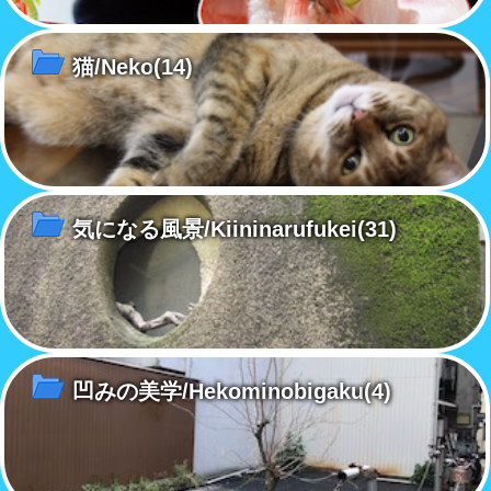
猫/Neko
(14)
気になる風景/Kiininarufukei
(31)
凹みの美学/Hekominobigaku
(4)