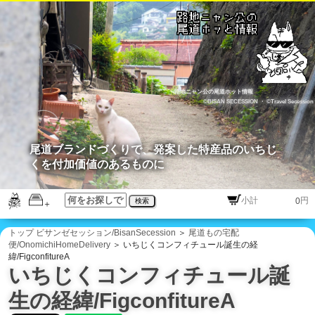
路地ニャン公の尾道ホット情報
©BISAN SECESSION
・
©Travel Secession
尾道ブランドづくりで、発案した特産品のいちじ
くを付加価値のあるものに
円
検索
トップ
ビサンゼセッション/BisanSecession
＞
尾道もの宅配
便/OnomichiHomeDelivery
＞ いちじくコンフィチュール誕生の経
緯/FigconfitureA
いちじくコンフィチュール誕
生の経緯/FigconfitureA