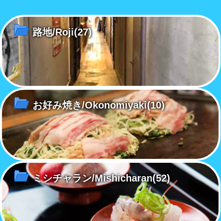
マリア
た特産品のいちじくを付加価値
みち朝捥ぎいちじくコンフィチ
コ
味で
のあるものに
ュールをお届けします。
す
路地/Roji
(27)
お好み焼き/Okonomiyaki
(10)
ミシチャラン/Mishicharan
(52)