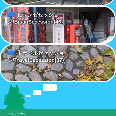
ビサンゼセッショ
ン/BisanSecession
(46)
トラベルゼセッショ
ン/TravelSecession
(37)
トップページ