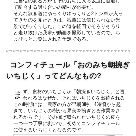
に自信のある方がよそのお宅に入る坂道に退避し
て離合する譲り合いの精神が必要だ。
そんな狭き道にゆっくりゆっくりと2トン車が入っ
てきたのを見たときは、我輩には信じられない光
景でびっくりした。この道を軽四でそろりそろり
と走り抜けた我輩が動画を撮影しているので、ち
ょびっとご覧に入れる予定である。
コンフィチュール「おのみち朝捥ぎ
いちじく」ってどんなもの?
まず、食材のいちじくが「朝捥ぎいちじく」と言
われるはなぜか、それはいちじくを出荷される
この時期には、農家の方が早朝3時、4時頃から起
きて、いちじくの樹から果実を捥ぎとる作業をさ
れるからです。その捥ぎ取られたいちじくの皮を
一つ一つ丁寧に剥いで、初めてコンフィチュール
に使えるいちじくとなるのです。