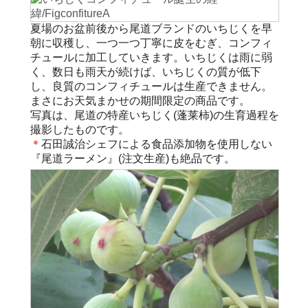
夏場のお盆前後から尾道ブランドのいちじくを早
朝に収穫し、一つ一つ丁寧に皮をむぎ、コンフィ
チュールに加工していきます。いちじくは雨に弱
く、数日も雨天が続けば、いちじくの質が低下
し、良質のコンフィチュールは生産できません。
まさにお天気まかせの期間限定の商品です。
写真は、尾道の特産いちじく(蓬莱柿)の生育過程を
撮影したものです。
＊
石田誠治シェフによる食品添加物を使用しない
『尾道ラーメン』(注文生産)も絶品です。