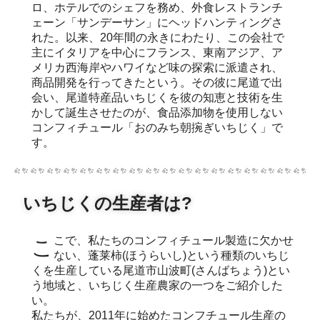
ロ、ホテルでのシェフを務め、外食レストランチ
ェーン「サンデーサン」にヘッドハンティングさ
れた。以来、20年間の永きにわたり、この会社で
主にイタリアを中心にフランス、東南アジア、ア
メリカ西海岸やハワイなど味の探索に派遣され、
商品開発を行ってきたという。その彼に尾道で出
会い、尾道特産品いちじくを彼の知恵と技術を生
かして誕生させたのが、食品添加物を使用しない
コンフィチュール「おのみち朝捥ぎいちじく」で
す。
いちじくの生産者は?
ここで、私たちのコンフィチュール製造に欠かせ
ない、蓬莱柿(ほうらいし)という種類のいちじ
くを生産している尾道市山波町(さんばちょう)とい
う地域と、いちじく生産農家の一つをご紹介した
い。
私たちが、2011年に始めたコンフチュール生産の