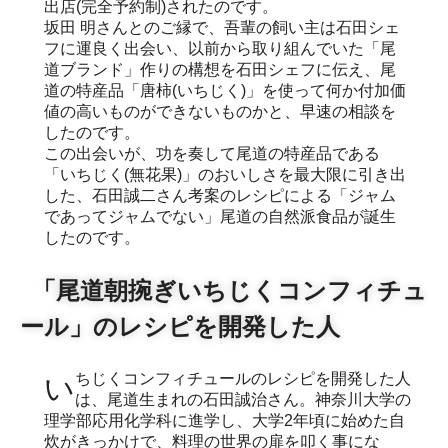
出店(完全予約制)されたのです。
坂田 明さんとのご縁で、吾輩の飼い主は石田シェ
フに運良く出会い、以前から取り組んでいた「尾
道ブランド」作りの構想を石田シェフに伝え、尾
道の特産品「唐柿(いちじく)」を使って何か付加価
値の高いものができないものかと、早速の相談を
したのです。
この出会いが、功を奏して尾道の特産品である
「いちじく(無花果)」のおいしさを最大限に引き出
した、石田誠二さん考案のレシピによる「ジャム
であってジャムでない」尾道の自然派食品が誕生
したのです。
「尾道朝捥ぎいちじくコンフィチュ
ール」のレシピを開発した人
いちじくコンフィチュールのレシピを開発した人
は、尾道生まれの石田誠治さん。神奈川大学の
理学部応用化学科に進学し、大学2年頃に始めた自
炊がきっかけで、料理の世界の扉を叩く事にな