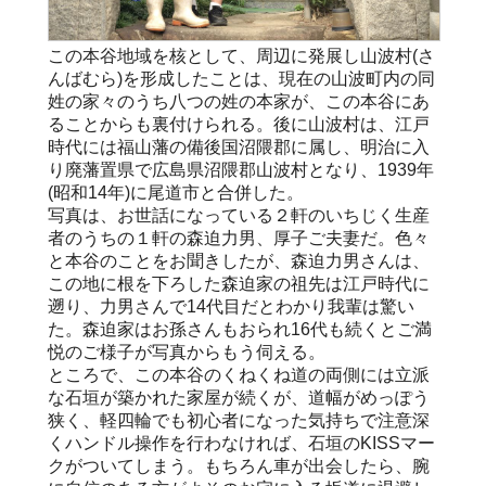
この本谷地域を核として、周辺に発展し山波村(さ
んばむら)を形成したことは、現在の山波町内の同
姓の家々のうち八つの姓の本家が、この本谷にあ
ることからも裏付けられる。後に山波村は、江戸
時代には福山藩の備後国沼隈郡に属し、明治に入
り廃藩置県で広島県沼隈郡山波村となり、1939年
(昭和14年)に尾道市と合併した。
写真は、お世話になっている２軒のいちじく生産
者のうちの１軒の森迫力男、厚子ご夫妻だ。色々
と本谷のことをお聞きしたが、森迫力男さんは、
この地に根を下ろした森迫家の祖先は江戸時代に
遡り、力男さんで14代目だとわかり我輩は驚い
た。森迫家はお孫さんもおられ16代も続くとご満
悦のご様子が写真からもう伺える。
ところで、この本谷のくねくね道の両側には立派
な石垣が築かれた家屋が続くが、道幅がめっぽう
狭く、軽四輪でも初心者になった気持ちで注意深
くハンドル操作を行わなければ、石垣のKISSマー
クがついてしまう。もちろん車が出会したら、腕