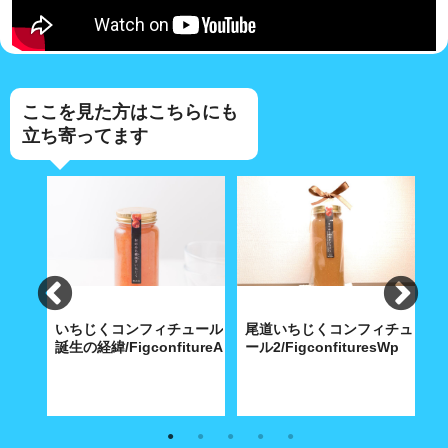
ここを見た方はこちらにも
立ち寄ってます
ン＆冷
いちじくコンフィチュール
尾道いちじくコンフィチュ
そば
誕生の経緯/FigconfitureA
ール2/FigconfituresWp
ー
a02_gift
やし中
尾道ブランドづくりで、発案し
心のこもった1本の手造りおの
手