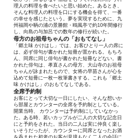
理人の料理を食べたいと思い始めた。あるとき、
そんな料理人の料理を口にする機会を得て、一番
の幸せを感じたという。夢を実現するために、九
州福岡や鞆の浦の景勝館・鴎風亭で約10年間修行
し、向島の与加呂での数年の修行が続いた。
母方のお祖母ちゃんの「おもてなし」
「郷土味 かけはし」では、お客ひとり一人の席に
は、必ず俳句が書かれた短冊が置かれる。もちろ
ん、同席に同じ俳句が書かれた短冊などない。書
かれた俳句は、孝直さんの母方、大山寺のお祖母
ちゃんが詠まれたもので、女将の早苗さんが心を
込めて短冊に一枚一枚筆書きする。これも「郷土
味 かけはし」のおもてなしである。
全席予約制
お客にとって大切な一日にしたい、そんな想いか
ら部屋とカウンターの全席を予約制としている。
開業当時、 カウンターは予約制にしていなかっ
た。ある時、若いカップルが二人の大切な記念日
にと予約をされた。当日の二人は実に仲良く楽し
いそうだったが、カウンターに同席となったお酒
を呑まれた初老のお客が見境もなく二人の会話に