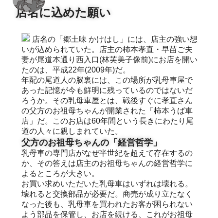
店名に込めた願い
店名の「郷土味 かけはし」には、店主の強い想
いが込められていた。店主の柿本孝直・早苗ご夫
妻が尾道本通り西入口(林芙美子像前)にお店を開い
たのは、平成22年(2009年)だ。
年配の尾道人の脳裏には、この場所が乳母車屋で
あった記憶が今も鮮明に残っているのではないだ
ろうか。その乳母車屋とは、戦後すぐに孝直さん
の父方のお祖母ちゃんが開業された「柿本うば車
店」だ。このお店は60年間という長きにわたり尾
道の人々に親しまれていた。
父方のお祖母ちゃんの「経営哲学」
乳母車の専門店がなぜ半世紀を超えて存在するの
か、その答えは店主のお祖母ちゃんの経営哲学に
よるところが大きい。
お買い求めいただいた乳母車はいずれは壊れる。
壊れると交換部品が必要だ。商売が成り立たなく
なった後も、乳母車を買われたお客が困られない
よう部品を保管し、お店を続ける、これがお祖母