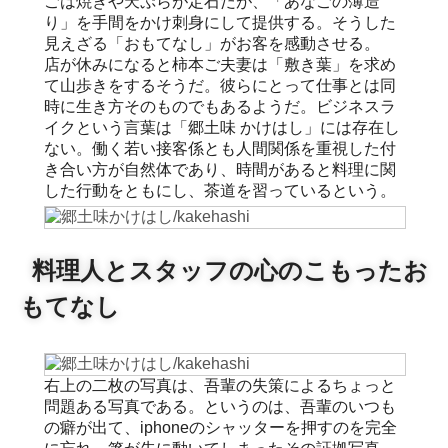
ごは焼きや天ぷらが定石だが、「あなごの薄造
り」を手間をかけ刺身にして提供する。そうした
見えざる「おもてなし」がお客を感動させる。
店が休みになると柿本ご夫妻は「敷き葉」を求め
て山歩きをするそうだ。彼らにとって仕事とは同
時に生き方そのものでもあるようだ。ビジネスラ
イクという言葉は「郷土味 かけはし」には存在し
ない。働く若い接客係とも人間関係を重視した付
き合い方が自然体であり、時間があると料理に関
した行動をともにし、茶道を習っているという。
料理人とスタッフの心のこもったお
もてなし
右上の二枚の写真は、吾輩の失策によるちょっと
問題ある写真である。というのは、吾輩のいつも
の癖が出て、iphoneのシャッターを押すのを完全