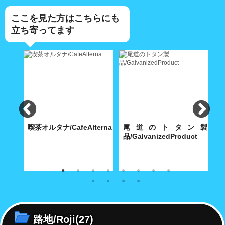
ここを見た方はこちらにも
立ち寄ってます
食
喫茶オルタナ/CafeAlterna
尾道のトタン製
iShokudo
品/GalvanizedProduct
B
食べ飽
八坂神社に通じる築島(明神)小
内海製作所(大正9年創業)が今
【
路に根付いた小さな喫茶店
も昭和30年代の機械で製造す
ち
る堅牢無比の手作り尾道トタ
ル
ン・グッズ
路地/Roji
(27)