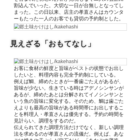
割込んでいった。大切な一日が台無しとなってし
まった。この日以来、店主の孝直さんはカウンタ
ーもたった一人のお客でも貸切の予約制とした。
見えざる「おもてなし」
お客に食材の鮮度と旨味がベストの状態でお出し
したいと、料理内容も完全予約制にしている。
例えば鯛、締めたときが一番歯ごたえがあるが、
旨味が少ない。生きている時はアデノシンサンが
あるが、締めたあとは分解されてイノシンサンと
いう魚の旨味に変化する。そのため、鯛は歯ごた
えよりも最高の旨味がある時間帯にお出しするこ
とを料理人・孝直さんは優先する。予約の時間を
見計らい、調理をするのだ。
伝えられてきた調理方法だけでなく、新しい調理
法を求めるのが孝直さんの流儀だ。例えば、あな