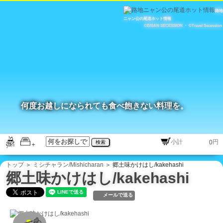
路地
ニャン公の尾道ホット情報
©BISAN SECESSION
・
©Travel Secession
何度お越しになられても食べ飽きない料理を。
円
検索
トップ
＞
ミシチャラン/Mishicharan
＞ 郷土味かけはし/kakehashi
郷土味かけはし/kakehashi
メールで送る