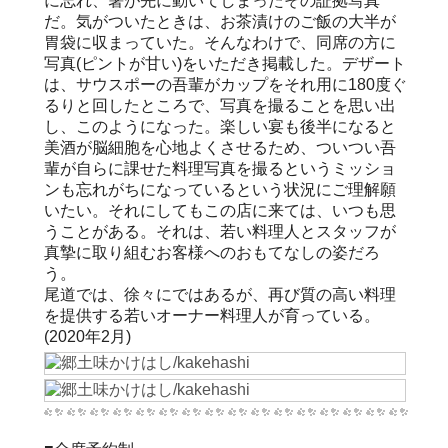
に忘れ、箸が先に動いてしまったその証拠写真
だ。気がついたときは、お茶漬けのご飯の大半が
胃袋に収まっていた。そんなわけで、同席の方に
写真(ピントが甘い)をいただき掲載した。デザート
は、サウスポーの吾輩がカップをそれ用に180度ぐ
るりと回したところで、写真を撮ることを思い出
し、このようになった。楽しい宴も後半になると
美酒が脳細胞を心地よくさせるため、ついつい吾
輩が自らに課せた料理写真を撮るというミッショ
ンも忘れがちになっているという状況にご理解願
いたい。それにしてもこの店に来ては、いつも思
うことがある。それは、若い料理人とスタッフが
真摯に取り組むお客様へのおもてなしの姿だろ
う。
尾道では、徐々にではあるが、再び質の高い料理
を提供する若いオーナー料理人が育っている。
(2020年2月)