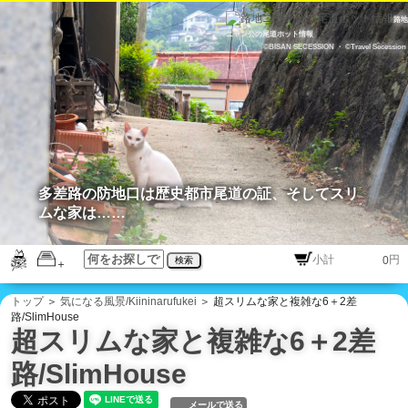
路地
ニャン公の尾道ホット情報
©BISAN SECESSION
・
©Travel Secession
多差路の防地口は歴史都市尾道の証、そしてスリ
ムな家は……
円
検索
トップ
＞
気になる風景/Kiininarufukei
＞ 超スリムな家と複雑な6＋2差
路/SlimHouse
超スリムな家と複雑な6＋2差
路/SlimHouse
メールで送る