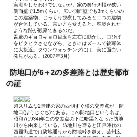
実測をしたわけではないが、家の奥行き幅が狭い
側面壁で1.5mくらい、広い側面壁でも3mくらいの
この建築物、じっくり観察してみると二つの建物
が合体している。言い方を変えると、増築された
ような跡が観察できるのだ。
吾輩のギョロギョロ目玉を左右に動かし、口ひげ
をピクピクさせながら、ときにはズームで被写体
に大接近。タウンウォッチングには、実に面白い
発見がある。(2007年3月)
防地口が6＋2の多差路とは歴史都市
の証
超スリムな2階建の家の西側すぐ横の交差点が、防
地口(ぼうじぐち)である。この防地口という名は、
昭和7(1934)年この交差点の下に暗渠となった防地
川から由来している。防地川を遡ると江戸時代の
西國街道では防地通りから防地峠を越え、芸州広