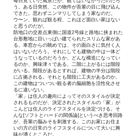
毎日見ていた風景だが、観てはいなかったのだろ
う。ある日突然、この物件が吾輩の目に飛び込ん
できた。思わずニンマリしてしまう家なのだ。
ウ〜ン、観れば観る程、これほど面白い家はない
と思うのだが。
防地口の交差点東側に国道2号線と路地に挟まれた
台形敷地に目いっぱい建てられたスリムな家があ
る。車窓からの眺めでは、その面白さに気付く人
はいないだろう。それにしても建物の中は一体ど
うなっているのだろうか。どんな構造になってい
るのか、興味津々である。二階に上がるには階段
がいる。階段があるとすれば、建物の半分は階段
に占拠される。それとも階段に工夫があるのか。
この建物はついつい観る者の脳細胞を活性化させ
るに違いない。
「家」は住人の趣向によってそのスタイルが決定
されるものだが、決定されたスタイルの「家」が
こんどは住人のライフスタイルを決定づける。そ
んな[ソフトとハードの関係論]というべき思考回路
が、吾輩の脳みそを刺激する。このお家にお住ま
いの方の日常のライフスタイルについて大いに興
味が湧くところだ。