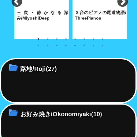
e
三次・静かなる深
３台のピアノの尾道物語/
み/MiyoshiDeep
ThreePianos
景
寺に舞
雪化粧の三次のまちには深みの
歴史都市・尾道にふさわしい3
特
別だ
ある文化が根付いていた...。
台のピアノは、2020 年の今年
あ
で平均101歳を超えた！
島
け
路地/Roji
(27)
お好み焼き/Okonomiyaki
(10)