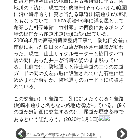
島藩と備後福山藩の境目にある番所跡に至る。防
地川の下流は、現在では爽籟軒(そうらいけん)庭園
に沿い海岸通りに突き当たる車道(川端通り)の暗渠
ともなっていて、1902(明治35)年に洋食屋として
創業した料亭旅館「竹村家」の西側にあるポンプ
場の樋門から尾道水道(海)に流れ出ている。
2006年8月の爽籟軒庭園整備工事で、防地口交差点
南側にあった樹田タバコ店が解体され風景が変わ
った。現在、山上サイクルモーターと樹田タバコ
店の間にあった井戸が当時の姿のまま残ってい
る。北側では、防地通りと浄土寺道の二つの鉄道
ガードの間の交差点脇に設置されていた石柱に埋
め込まれた時計が、防地通りのガード下に移設さ
れている。
この交差点は６差路で、別に加えたくなる２差路
(尾崎本通りと名もない路地)が繋がっている。多く
の道が無計画に交差するのは、尾道が歴史都市で
あるという証だろう。(2020年1月1日)