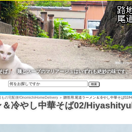
路地ニャン公の
そば」、麺とスープのマリアージュはいずれも絶妙の味です。
検索
もの宅配便/OnomichiHomeDelivery
＞ 贈答用:尾道ラーメン＆冷やし中華そば02/Hiyashi
し中華そば02/HiyashityukaS