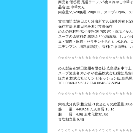
商品名:贈答用:尾道ラーメン6食＆冷やし中華
品名:生 中華めん
内容量:2,520g(麺120g×12、スープ90g×6、ス
賞味期間:製造日より冷暗所で30日(枠外右下記
保存方法:直射日光を避け常温保存
めんの原材料名:小麦粉(国内製造)・食塩／か
スープの原材料名:果糖ぶどう糖液糖、しょうゆ
豆・鶏肉・豚肉・ゼラチンを含む)、水あめ、コ
工デンプン、増粘多糖類)、香料(ごま由来)、
めん製造者:武田製麺有限会社(広島県府中市上下町
スープ製造者:寿がきや食品株式会社(愛知県豊明
販売者:株式会社ビサン ぜセッション(広島県尾
TEL 0848-37-5317 FAX 0848-37-5354
栄養成分表示(推定値):1食当たりの総重量180g(
熱 量 440Kcal たん白質:13.1g
脂 質 4.9g 炭水化物:85.8g
食塩相当量 6.4g