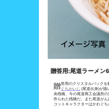
贈答用:尾道ラーメン
贈答用のクリスタルパック
ぐちかいじ
(尾道出身)が
央桟橋、今の尾道商工会議所の
作られた桟橋だ。また尾道がん
コットキャラクターはかわぐち