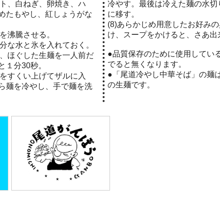
マト、白ねぎ、卵焼き、ハ
冷やす。最後は冷えた麺の水切
めたもやし、紅しょうがな
に移す。
(8)あらかじめ用意したお好み
湯を沸騰させる。
け、スープをかけると、さあ出来
十分な水と氷を入れておく。
●品質保存のために使用してい
に、ほぐした生麺を一人前だ
でると無くなります。
と１分30秒。
●「尾道冷やし中華そば」の麺
麺をすくい上げてザルに入
の生麺です。
ら麺を冷やし、手で麺を洗