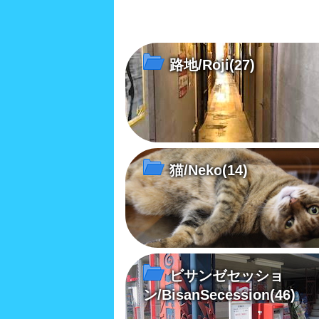
路地/Roji
(27)
猫/Neko
(14)
ビサンゼセッショ
ン/BisanSecession
(46)