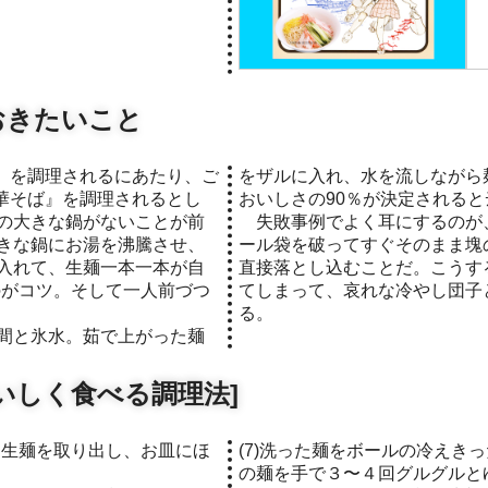
おきたいこと
をザルに入れ、水を流しながら
華そば』を調理されるとし
おいしさの90％が決定される
の大きな鍋がないことが前
失敗事例でよく耳にするのが
きな鍋にお湯を沸騰させ、
ール袋を破ってすぐそのまま塊
入れて、生麺一本一本が自
直接落とし込むことだ。こうす
のがコツ。そして一人前づつ
てしまって、哀れな冷やし団子
る。
間と氷水。茹で上がった麺
いしく食べる調理法]
(7)洗った麺をボールの冷えき
の麺を手で３〜４回グルグルと