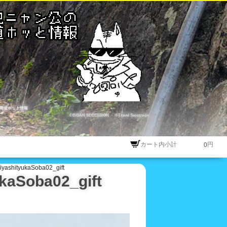
尾道ホット情報
©BISAN SECESSION
・
©Travel Secession
カート内小計
円
tyukaSoba02_gift
oba02_gift