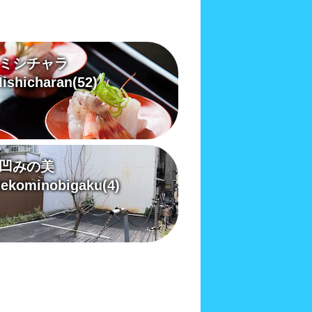
ミシチャラ
ishicharan
(52)
凹みの美
ekominobigaku
(4)