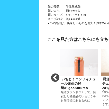
麺の種類: 半生熟成麺
麺の太さ: 細○○●○○太
麺のタイプ: ひら・半ちぢれ
スープの味: 淡○●○○○濃
●この商品は、美味しいものをお安くお求めい
ここを見た方はこちらにも立ち
華そ
贈答用:尾道ラーメン＆
いちじくコンフィチュ
尾
ukaSoba
冷やし中華そば
ール誕生の経
チュ
02/HiyashityukaSoba02_gift
緯/FigconfitureA
2/F
華そば」の
「尾道ラーメン」と「冷や
心の
メンの麺
尾道ブランドづくりで、発
し中華そば」、麺とスープ
おの
ピリ辛のス
案した特産品のいちじくを
のマリアージュはいずれも
ンフ
ジュが絶妙
付加価値のあるものに
絶妙の味です。
ます