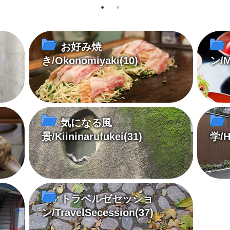
お好み焼
き/Okonomiyaki
(10)
ン/M
気になる風
景/Kiininarufukei
(31)
学/H
トラベルゼセッショ
ン/TravelSecession
(37)