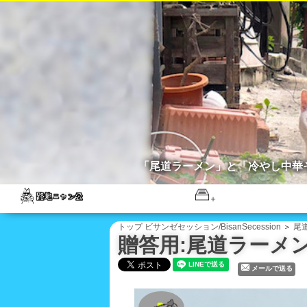
「尾道ラーメン」と「冷やし中華
トップ
ビサンゼセッション/BisanSecession
＞
尾道
贈答用:尾道ラーメン＆冷や
メールで送る