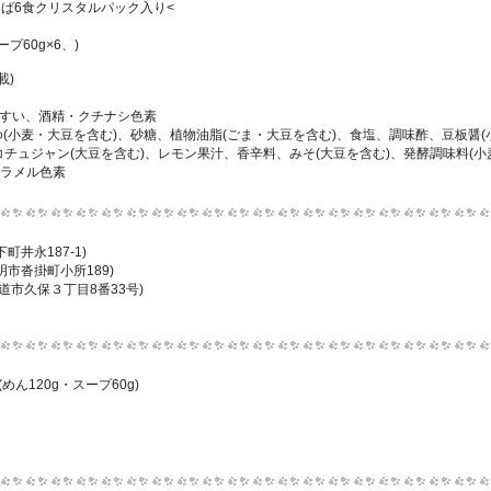
そば6食クリスタルパック入り<
ープ60g×6、)
載)
んすい、酒精・クチナシ色素
(小麦・大豆を含む)、砂糖、植物油脂(ごま・大豆を含む)、食塩、調味酢、豆板醤
チュジャン(大豆を含む)、レモン果汁、香辛料、みそ(大豆を含む)、発酵調味料(小麦
カラメル色素
井永187-1)
市沓掛町小所189)
道市久保３丁目8番33号)
めん120g・スープ60g)