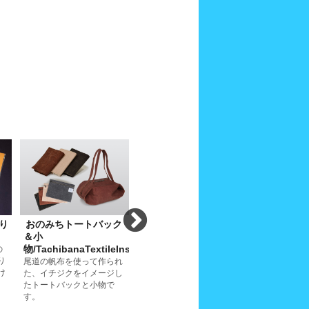
り
おのみちトートバック
おのみちトートバッ
が
在庫あり
＆小
ク/TachibanaTextileInstitute1
ーメン(ご
物/TachibanaTextileInstitute2
用)/Ramen
の
バケツとボートそして魚の
り
フグをイメージして尾道の
尾道の帆布を使って作られ
老舗の中華そ
け
帆布で作ったトートバック
た、イチジクをイメージし
目指して200
です。
たトートバックと小物で
尾道ラーメン
す。
す。