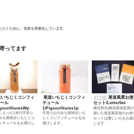
ただくために、包装を簡素化しています。
寄ってます
道いちじくコンフィ
尾道いちじくコンフィ
尾道風景お便
在庫あり
ール
チュール
セット/LetterSet
igconfituresWp
1/Figconfitures1p
薩谷和夫(映画美術監督)
こもった1本の手造り
手造りおのみち朝捥ぎいち
描いた尾道風景画のお便
みち朝捥ぎいちじくコ
じくコンフィチュールをお
セットは優しい心をお届
ィチュールをお届けし
届けします。
します
。