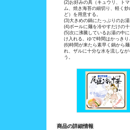
(2)お好みの具（キュウリ、ト
ム、焼き海苔の細切り、軽く炒
ど）を用意する。
(3)大きめの鍋にたっぷりのお
(4)ボールに麺を冷やすだけの
(5)次に沸騰しているお湯の中
け入れる。ゆで時間はかっきり
(6)時間が来たら素早く鍋から
れ、ザルに十分な水を流しなが
う。
商品の詳細情報