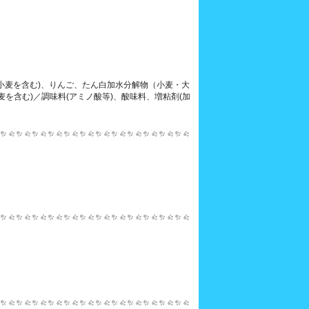
(小麦を含む)、りんご、たん白加水分解物（小麦・大
を含む)／調味料(アミノ酸等)、酸味料、増粘剤(加