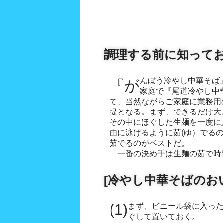
調理する前に知って
『がんぼう冷やし中華そば』を調理されるにあたり、ご
家庭で『尾道冷やし中
て、当然ながらご家庭に業務用
提となる。まず、できるだけ大
その中にほぐした生麺を一度に
由に泳げるように茹(ゆ）でる
茹でるのがベストだ。
一番の決め手は生麺の茹で時
[冷やし中華そばのお
(1)まず、ビニール袋に入った生麺を取り出し、お皿にほ
ぐして置いておく。