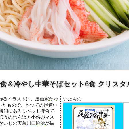
6食＆冷やし中華そばセット6食 クリス
を飾るイラストは、漫画家
かわ
いたもの。
描いたもので、かつての尾道中
海側にあるリベット接合で
ぼうのわんぱく小僧のマス
かいじの実弟
川口協治
が描