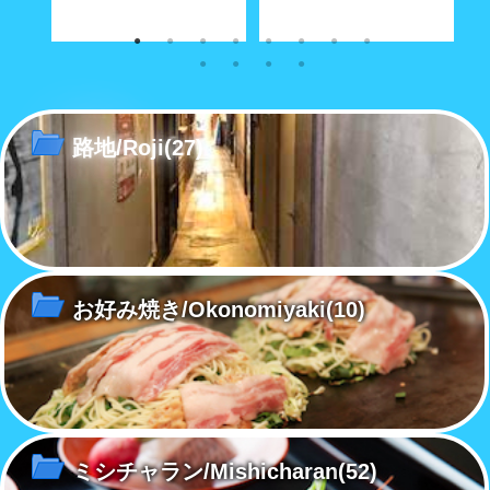
な商店
奥深い路地の真ん中に大きな空
経済合理性が優先する現代社会
こ
間がポッカリと。
で「方言」も「路地」と同じ運
あ
命をたどるのか……
路地/Roji
(27)
お好み焼き/Okonomiyaki
(10)
ミシチャラン/Mishicharan
(52)