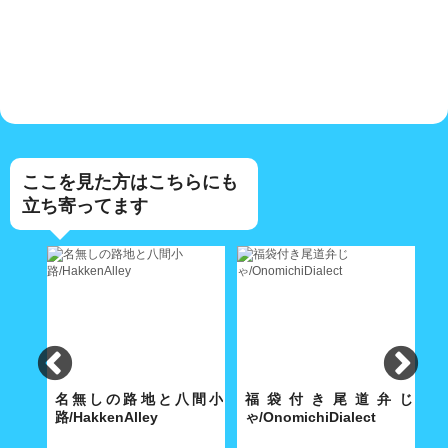
ここを見た方はこちらにも
立ち寄ってます
lley
名無しの路地と八間小
福袋付き尾道弁じ
路/HakkenAlley
ゃ/OnomichiDialect
路