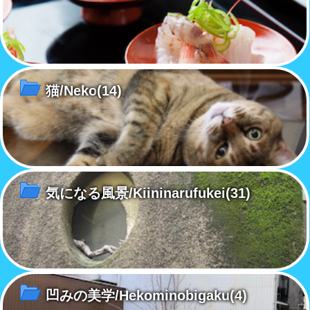
猫/Neko
(14)
気になる風景/Kiininarufukei
(31)
凹みの美学/Hekominobigaku
(4)