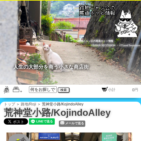
路地ニャン公の尾道ホット情報
©BISAN SECESSION
・
©Travel Secession
人生の大部分を商う小さな商店街
円
検索
トップ
＞
路地/Roji
＞ 荒神堂小路/KojindoAlley
荒神堂小路/KojindoAlley
メールで送る