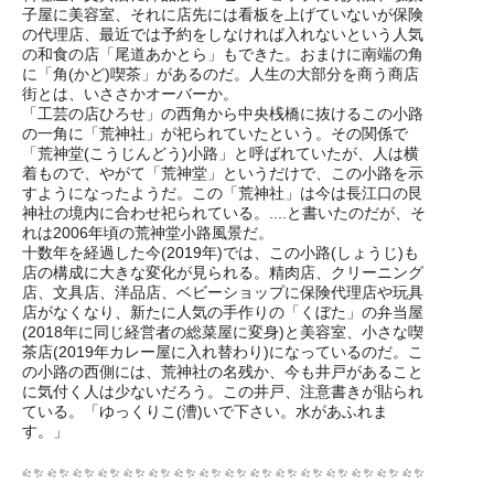
子屋に美容室、それに店先には看板を上げていないが保険
の代理店、最近では予約をしなければ入れないという人気
の和食の店「尾道あかとら」もできた。おまけに南端の角
に「角(かど)喫茶」があるのだ。人生の大部分を商う商店
街とは、いささかオーバーか。
「工芸の店ひろせ」の西角から中央桟橋に抜けるこの小路
の一角に「荒神社」が祀られていたという。その関係で
「荒神堂(こうじんどう)小路」と呼ばれていたが、人は横
着もので、やがて「荒神堂」というだけで、この小路を示
すようになったようだ。この「荒神社」は今は長江口の艮
神社の境内に合わせ祀られている。....と書いたのだが、そ
れは2006年頃の荒神堂小路風景だ。
十数年を経過した今(2019年)では、この小路(しょうじ)も
店の構成に大きな変化が見られる。精肉店、クリーニング
店、文具店、洋品店、ベビーショップに保険代理店や玩具
店がなくなり、新たに人気の手作りの「くぼた」の弁当屋
(2018年に同じ経営者の総菜屋に変身)と美容室、小さな喫
茶店(2019年カレー屋に入れ替わり)になっているのだ。こ
の小路の西側には、荒神社の名残か、今も井戸があること
に気付く人は少ないだろう。この井戸、注意書きが貼られ
ている。「ゆっくりこ(漕)いで下さい。水があふれま
す。」