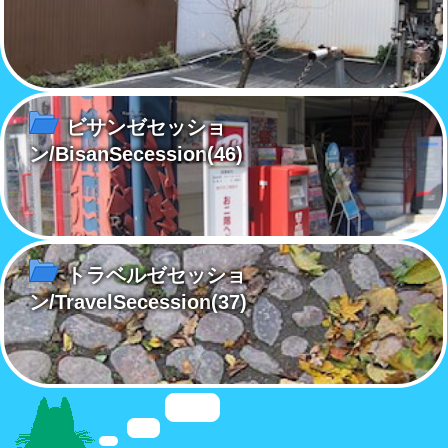
ビサンゼセッショ
ン/BisanSecession
(46)
トラベルゼセッショ
ン/TravelSecession
(37)