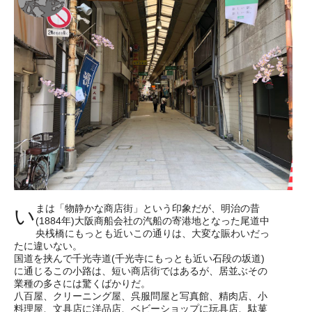
まは「物静かな商店街」という印象だが、明治の昔
い
(1884年)大阪商船会社の汽船の寄港地となった尾道中
央桟橋にもっとも近いこの通りは、大変な賑わいだっ
たに違いない。
国道を挟んで千光寺道(千光寺にもっとも近い石段の坂道)
に通じるこの小路は、短い商店街ではあるが、居並ぶその
業種の多さには驚くばかりだ。
八百屋、クリーニング屋、呉服問屋と写真館、精肉店、小
料理屋、文具店に洋品店、ベビーショップに玩具店、駄菓