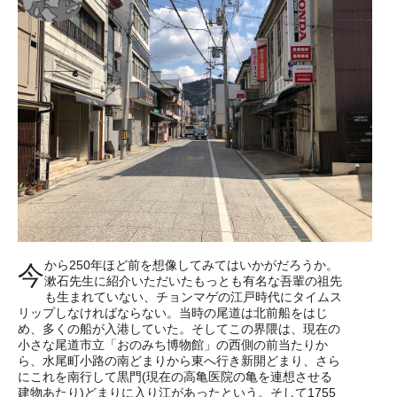
から250年ほど前を想像してみてはいかがだろうか。
今
漱石先生に紹介いただいたもっとも有名な吾輩の祖先
も生まれていない、チョンマゲの江戸時代にタイムス
リップしなければならない。当時の尾道は北前船をはじ
め、多くの船が入港していた。そしてこの界隈は、現在の
小さな尾道市立「おのみち博物館」の西側の前当たりか
ら、水尾町小路の南どまりから東へ行き新開どまり、さら
にこれを南行して黒門(現在の高亀医院の亀を連想させる
建物あたり)どまりに入り江があったという。そして1755