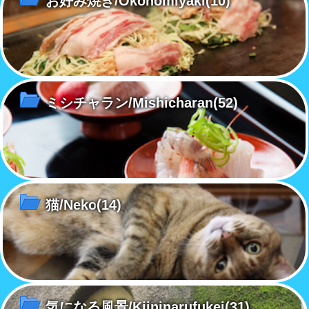
お好み焼き/Okonomiyaki
(10)
ミシチャラン/Mishicharan
(52)
猫/Neko
(14)
気になる風景/Kiininarufukei
(31)