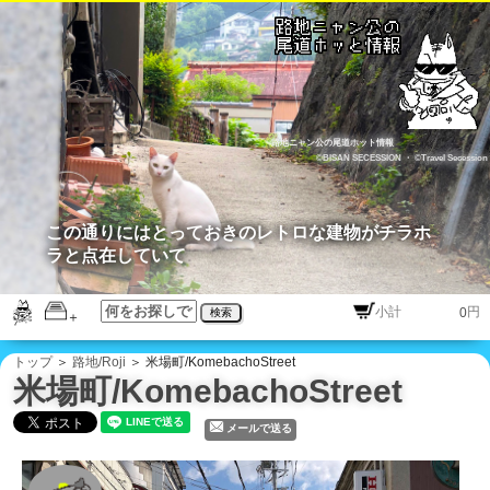
路地ニャン公の尾道ホット情報
©BISAN SECESSION
・
©Travel Secession
この通りにはとっておきのレトロな建物がチラホ
ラと点在していて
円
検索
トップ
＞
路地/Roji
＞ 米場町/KomebachoStreet
米場町/KomebachoStreet
メールで送る