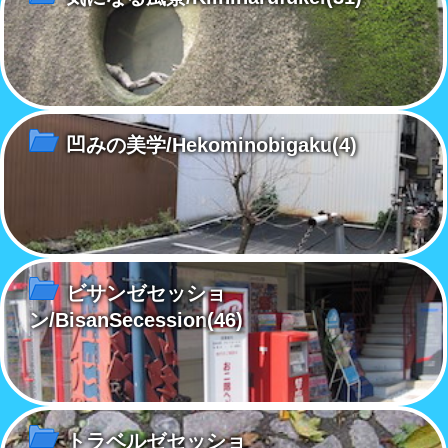
凹みの美学/Hekominobigaku
(4)
ビサンゼセッショ
ン/BisanSecession
(46)
トラベルゼセッショ