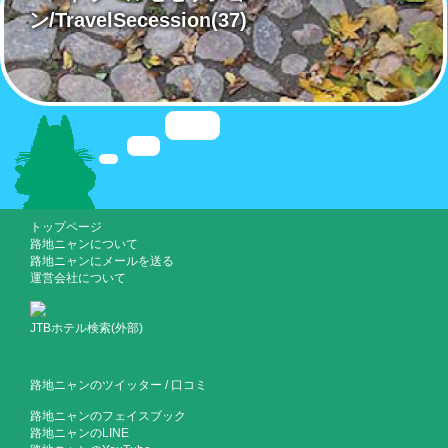
ン/TravelSecession
(37)
トップページ
路地ニャンについて
路地ニャンにメールを送る
運営会社について
JTBホテル検索(外部)
路地ニャンのツイッター
/
口コミ
路地ニャンのフェイスブック
路地ニャンのLINE