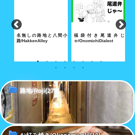
lley
名無しの路地と八間小
福袋付き尾道弁じ
路/HakkenAlley
ゃ/OnomichiDialect
路
な商店
奥深い路地の真ん中に大きな空
経済合理性が優先する現代社会
こ
間がポッカリと。
で「方言」も「路地」と同じ運
あ
命をたどるのか……
路地/Roji
(27)