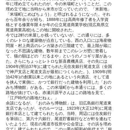
年に埋め立てられたのが、今の米場町ということだ。この
埋め立て地に当時から米市が立っていたので、「米新地」
「米場町(こめばちょう)」と呼ばれるようになった。それ
から百年余りが経ち、1888年には高商年修了者を入学資
格とする修業年限４か年の公立尾道商業学校(現広島県立
尾道商業高校)もこの地に開校された。
今では2軒の米屋しか残っていないが、この通りには、多
くのレトロな建築物が点在している。西の入口には海産物
問屋・村上商店のレンガ築きの三階建てで、最上階が蔵に
なった不思議な建物。数年前までこのレンガ壁に密着し
て、猫の額ほどの「だるまや」というのノコギリ屋があっ
た。さらにちょっとレトロな新喜農機具店、その先には
1904年(明治37年)に建てられた元住友銀行尾道支店（全国
で神戸支店と尾道支店が最初につくられた。)、1909年(明
治42年)の創業以来この地にあるという向酒店、そして道
を挟んで東側に、かつて銀行だった建物を利用した「おの
みち博物館」がある。この米場町から本通りには、多くの
路地が抜けている。赤瀬川原平さんはこの路地を見て、
「江戸時代の路地だねぇ。」
余談になるが、「おのみち博物館」は、旧広島銀行尾道東
支店であったが、そのルーツは、1923年(大正12年)に尾道
銀行本店として建てられたもの。当時、周辺には住友銀行
を筆頭に、第六十六銀行、尾道貯蓄銀行などが軒を連ねて
いたようだ。現在の尾道市役所や公会堂は、その浜を埋め
立てし建てられたもので、この一帯が昭和40年代まで「銀