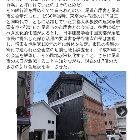
行浜」と呼ばれていたのはそのためだ。
その銀行浜を埋め立てて造られたのが、尾道市庁舎と尾道
市公会堂だった。 1960年当時、東京大学教授の丹下健三
と同時代で、ともに活躍していた京都大学教授の建築家増
田友也が設計した尾道市の市庁舎と公会堂は、後世に残す
べき文化的価値があるとし、日本建築学会中国支部が尾道
市長に提出した保存活用の要望書を平谷祐宏市長は無視
し、増田友也生誕100年の年に解体を決定。市民の多額の
寄付で造られた公会堂の耐震性能も調査せず、平成30年に
公会堂を解体し、その跡地が液状化すること、さらに尾道
市の人口が激減することを知りながら、現在の1.7倍の大
きさの新庁舎建設を着工させた。